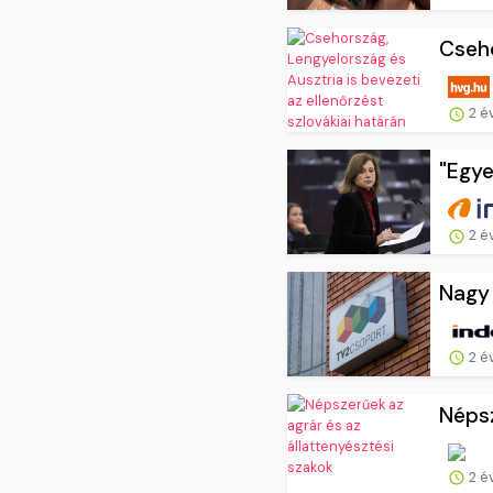
Cseho
2 é
"Egye
2 é
Nagy 
2 é
Népsz
2 é