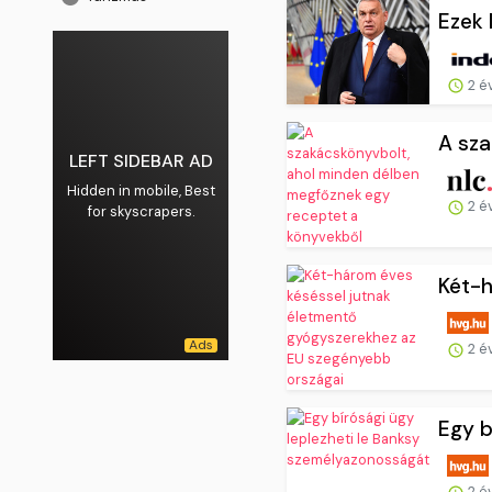
Ezek 
2 é
A sza
LEFT SIDEBAR AD
Hidden in mobile, Best
2 é
for skyscrapers.
Két-h
2 é
Egy b
2 é