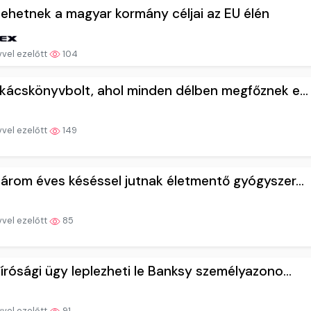
lehetnek a magyar kormány céljai az EU élén
vvel ezelőtt
104
kácskönyvbolt, ahol minden délben megfőznek e...
vvel ezelőtt
149
árom éves késéssel jutnak életmentő gyógyszer...
vvel ezelőtt
85
írósági ügy leplezheti le Banksy személyazono...
vvel ezelőtt
91