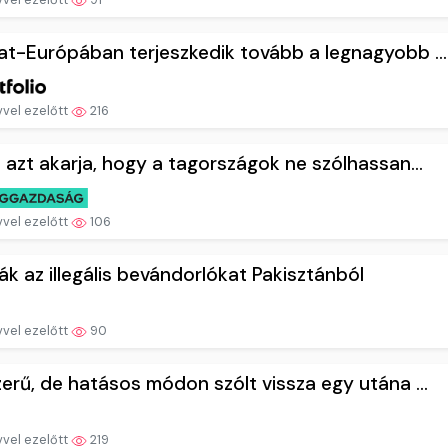
t-Európában terjeszkedik tovább a legnagyobb ...
vvel ezelőtt
216
 azt akarja, hogy a tagországok ne szólhassan...
vvel ezelőtt
106
ják az illegális bevándorlókat Pakisztánból
vvel ezelőtt
90
erű, de hatásos módon szólt vissza egy utána ...
vvel ezelőtt
219