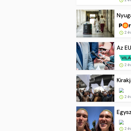
Nyuga
2 é
Az EU
2 é
Kirak
2 é
Egysz
2 é