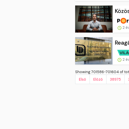
Közös
2 é
Reagá
2 é
Showing 701586-701604 of tota
Első
Előző
38975