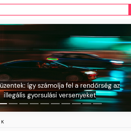
g az
Videó: Hatalmas f
a S
EK