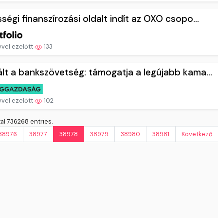
ségi finanszírozási oldalt indít az OXO csopo...
vvel ezelőtt
133
lt a bankszövetség: támogatja a legújabb kama...
vvel ezelőtt
102
l 736268 entries.
38976
38977
38978
38979
38980
38981
Következő