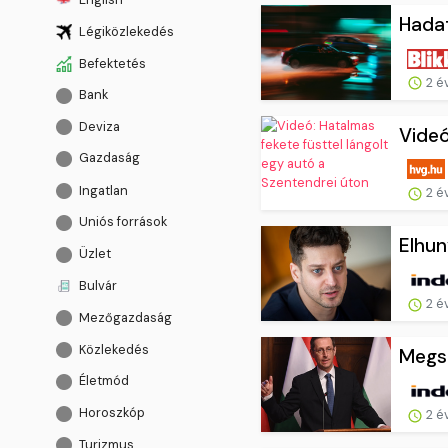
Hadat
Légiközlekedés
Befektetés
2 é
Bank
Deviza
Videó
Gazdaság
Ingatlan
2 é
Uniós források
Elhun
Üzlet
Bulvár
2 é
Mezőgazdaság
Közlekedés
Megsz
Életmód
Horoszkóp
2 é
Turizmus