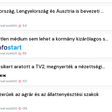
rszág, Lengyelország és Ausztria is bevezeti ...
vvel ezelőtt
94
tlen médium sem lehet a kormány kizárólagos s...
vvel ezelőtt
88
sikert aratott a TV2, megnyerték a nézettségi...
vvel ezelőtt
101
erűek az agrár és az állattenyésztési szakok
vvel ezelőtt
136