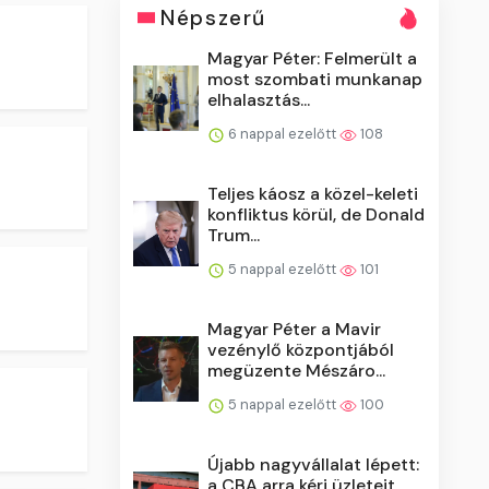
Népszerű
Magyar Péter: Felmerült a
most szombati munkanap
elhalasztás...
6 nappal ezelőtt
108
Teljes káosz a közel-keleti
konfliktus körül, de Donald
Trum...
5 nappal ezelőtt
101
Magyar Péter a Mavir
vezénylő központjából
megüzente Mészáro...
5 nappal ezelőtt
100
Újabb nagyvállalat lépett:
a CBA arra kéri üzleteit,