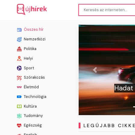
Összes hír
Nemzetközi
Politika
Helyi
Sport
Előző
Szórakozás
Hadat üzentek: így számolja fel a rendőrsé
Életmód
illegális gyorsulási versenyeket
Technológia
Kultúra
Tudomány
LEGÚJABB CIKK
Egészség
English