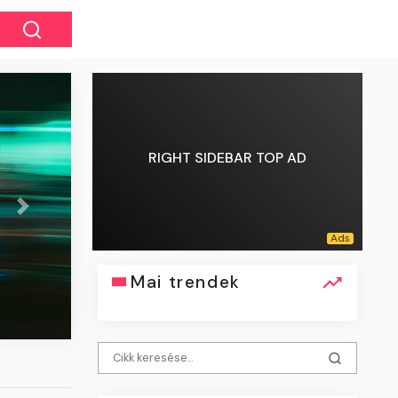
RIGHT SIDEBAR TOP AD
Következő
ekete füsttel lángolt egy autó
Mai trendek
zentendrei úton