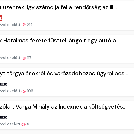
 üzentek: így számolja fel a rendőrség az ill...
vvel ezelőtt
219
: Hatalmas fekete füsttel lángolt egy autó a ...
vvel ezelőtt
117
yt tárgyalásokról és varázsdobozos ügyről bes...
vvel ezelőtt
106
ólalt Varga Mihály az Indexnek a költségvetés...
vvel ezelőtt
96