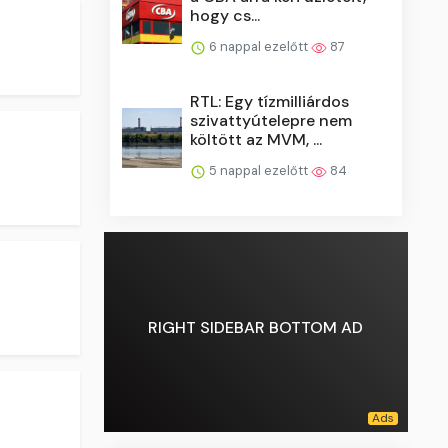
hogy cs...
6 nappal ezelőtt
87
RTL: Egy tízmilliárdos
szivattyútelepre nem
költött az MVM, ...
5 nappal ezelőtt
84
RIGHT SIDEBAR BOTTOM AD