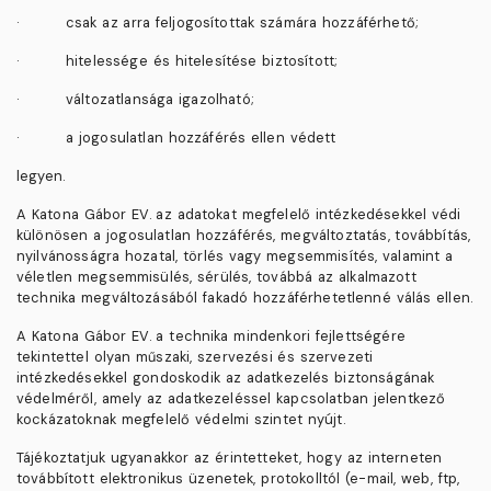
·
csak az arra feljogosítottak számára hozzáférhető;
·
hitelessége és hitelesítése biztosított;
·
változatlansága igazolható;
·
a jogosulatlan hozzáférés ellen védett
legyen.
A
Katona Gábor EV.
az adatokat megfelelő intézkedésekkel védi
különösen a jogosulatlan hozzáférés, megváltoztatás, továbbítás,
nyilvánosságra hozatal, törlés vagy megsemmisítés, valamint a
véletlen megsemmisülés, sérülés, továbbá az alkalmazott
technika megváltozásából fakadó hozzáférhetetlenné válás ellen.
A Katona Gábor EV. a technika mindenkori fejlettségére
tekintettel olyan műszaki, szervezési és szervezeti
intézkedésekkel gondoskodik az adatkezelés biztonságának
védelméről, amely az adatkezeléssel kapcsolatban jelentkező
kockázatoknak megfelelő védelmi szintet nyújt.
Tájékoztatjuk ugyanakkor az érintetteket, hogy az interneten
továbbított elektronikus üzenetek, protokolltól (e-mail, web, ftp,