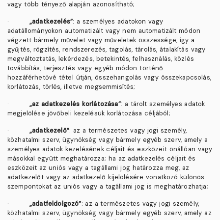
vagy több tényező alapján azonosítható;
·
„adatkezelés”
: a személyes adatokon vagy
adatállományokon automatizált vagy nem automatizált módon
végzett bármely művelet vagy műveletek összessége, így a
gyűjtés, rögzítés, rendszerezés, tagolás, tárolás, átalakítás vagy
megváltoztatás, lekérdezés, betekintés, felhasználás, közlés
továbbítás, terjesztés vagy egyéb módon történő
hozzáférhetővé tétel útján, összehangolás vagy összekapcsolás,
korlátozás, törlés, illetve megsemmisítés;
·
„az adatkezelés korlátozása”
: a tárolt személyes adatok
megjelölése jövőbeli kezelésük korlátozása céljából;
·
„adatkezelő”
: az a természetes vagy jogi személy,
közhatalmi szerv, ügynökség vagy bármely egyéb szerv, amely a
személyes adatok kezelésének céljait és eszközeit önállóan vagy
másokkal együtt meghatározza; ha az adatkezelés céljait és
eszközeit az uniós vagy a tagállami jog határozza meg, az
adatkezelőt vagy az adatkezelő kijelölésére vonatkozó különös
szempontokat az uniós vagy a tagállami jog is meghatározhatja;
·
„adatfeldolgozó”
: az a természetes vagy jogi személy,
közhatalmi szerv, ügynökség vagy bármely egyéb szerv, amely az