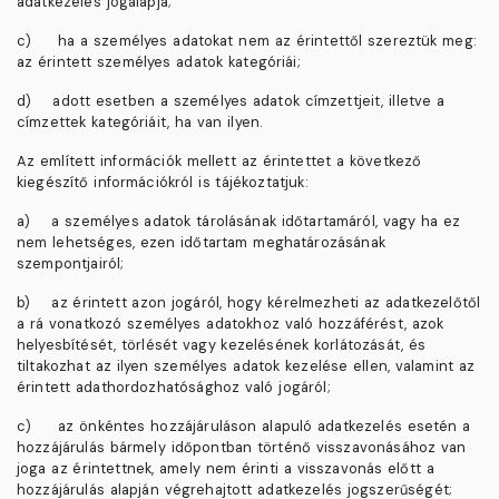
adatkezelés jogalapja;
c)
ha a személyes adatokat nem az érintettől szereztük meg:
az érintett személyes adatok kategóriái;
d)
adott esetben a személyes adatok címzettjeit, illetve a
címzettek kategóriáit, ha van ilyen.
Az említett információk mellett az érintettet a következő
kiegészítő információkról is tájékoztatjuk:
a)
a személyes adatok tárolásának időtartamáról, vagy ha ez
nem lehetséges, ezen időtartam meghatározásának
szempontjairól;
b)
az érintett azon jogáról, hogy kérelmezheti az adatkezelőtől
a rá vonatkozó személyes adatokhoz való hozzáférést, azok
helyesbítését, törlését vagy kezelésének korlátozását, és
tiltakozhat az ilyen személyes adatok kezelése ellen, valamint az
érintett adathordozhatósághoz való jogáról;
c)
az önkéntes hozzájáruláson alapuló adatkezelés esetén a
hozzájárulás bármely időpontban történő visszavonásához van
joga az érintettnek, amely nem érinti a visszavonás előtt a
hozzájárulás alapján végrehajtott adatkezelés jogszerűségét;