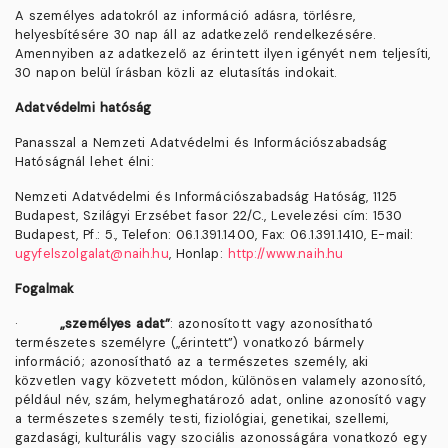
A személyes adatokról az információ adásra, törlésre,
helyesbítésére 30 nap áll az adatkezelő rendelkezésére.
Amennyiben az adatkezelő az érintett ilyen igényét nem teljesíti,
30 napon belül írásban közli az elutasítás indokait.
Adatvédelmi hatóság
Panasszal a Nemzeti Adatvédelmi és Információszabadság
Hatóságnál lehet élni:
Nemzeti Adatvédelmi és Információszabadság Hatóság, 1125
Budapest, Szilágyi Erzsébet fasor 22/C., Levelezési cím: 1530
Budapest, Pf.: 5., Telefon: 06.1.391.1400, Fax: 06.1.391.1410, E-mail:
ugyfelszolgalat@naih.hu
, Honlap:
http://www.naih.hu
Fogalmak
·
„személyes adat”
: azonosított vagy azonosítható
természetes személyre („érintett”) vonatkozó bármely
információ; azonosítható az a természetes személy, aki
közvetlen vagy közvetett módon, különösen valamely azonosító,
például név, szám, helymeghatározó adat, online azonosító vagy
a természetes személy testi, fiziológiai, genetikai, szellemi,
gazdasági, kulturális vagy szociális azonosságára vonatkozó egy