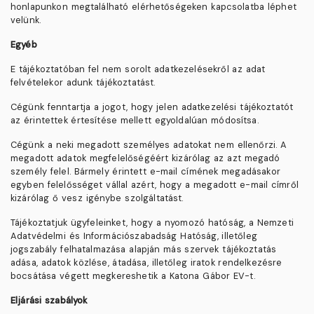
honlapunkon megtalálható elérhetőségeken kapcsolatba léphet
velünk.
Egyéb
E tájékoztatóban fel nem sorolt adatkezelésekről az adat
felvételekor adunk tájékoztatást.
Cégünk fenntartja a jogot, hogy jelen adatkezelési tájékoztatót
az érintettek értesítése mellett egyoldalúan módosítsa.
Cégünk a neki megadott személyes adatokat nem ellenőrzi. A
megadott adatok megfelelőségéért kizárólag az azt megadó
személy felel. Bármely érintett e-mail címének megadásakor
egyben felelősséget vállal azért, hogy a megadott e-mail címről
kizárólag ő vesz igénybe szolgáltatást.
Tájékoztatjuk ügyfeleinket, hogy a nyomozó hatóság, a Nemzeti
Adatvédelmi és Információszabadság Hatóság, illetőleg
jogszabály felhatalmazása alapján más szervek tájékoztatás
adása, adatok közlése, átadása, illetőleg iratok rendelkezésre
bocsátása végett megkereshetik a Katona Gábor EV-t.
Eljárási szabályok