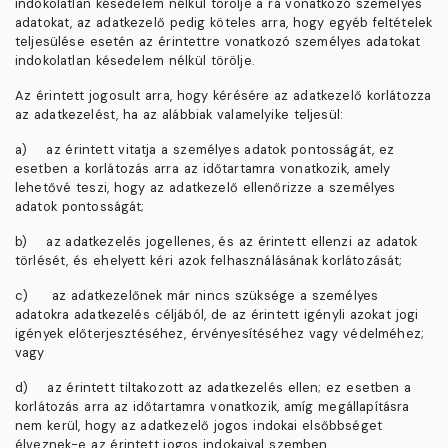
indokolatlan késedelem nélkül törölje a rá vonatkozó személyes
adatokat, az adatkezelő pedig köteles arra, hogy egyéb feltételek
teljesülése esetén az érintettre vonatkozó személyes adatokat
indokolatlan késedelem nélkül törölje.
Az érintett jogosult arra, hogy kérésére az adatkezelő korlátozza
az adatkezelést, ha az alábbiak valamelyike teljesül:
a)
az érintett vitatja a személyes adatok pontosságát, ez
esetben a korlátozás arra az időtartamra vonatkozik, amely
lehetővé teszi, hogy az adatkezelő ellenőrizze a személyes
adatok pontosságát;
b)
az adatkezelés jogellenes, és az érintett ellenzi az adatok
törlését, és ehelyett kéri azok felhasználásának korlátozását;
c)
az adatkezelőnek már nincs szüksége a személyes
adatokra adatkezelés céljából, de az érintett igényli azokat jogi
igények előterjesztéséhez, érvényesítéséhez vagy védelméhez;
vagy
d)
az érintett tiltakozott az adatkezelés ellen; ez esetben a
korlátozás arra az időtartamra vonatkozik, amíg megállapításra
nem kerül, hogy az adatkezelő jogos indokai elsőbbséget
élveznek-e az érintett jogos indokaival szemben.