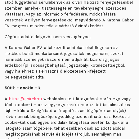
stb.) függetlenül sérülékenyek az olyan hálózati fenyegetésekkel
szemben, amelyek tisztességtelen tevékenységre, szerződés
vitatására, vagy az információ felfedésére, módosítására
vezetnek. Az ilyen fenyegetésektől megvédendő A Katona Gábor
EV. megtesz minden tőle elvárható óvintézkedést.
Cégünk adatfeldolgozót nem vesz igénybe.
A Katona Gábor EV. által kezelt adatokat elsődlegesen az
illetékes belső munkatársaink jogosultak megismerni, azokat
harmadik személyek részére nem adjuk át, kizárólag jogos
érdekből (pl. adósságbehajtás), jogszabályi kötelezettségből,
vagy ha ehhez a Felhasználó előzetesen kifejezett
beleegyezését adta.
Sütik - cookie - k
A
https://ujhirek.hu
weboldalon tett látogatások során egy vagy
több cookie-t – azaz egy-egy karaktersorozatot tartalmazó kis
fájlt – küld a Szolgáltató a látogató számítógépére, amely(ek)
révén annak böngészője egyedileg azonosítható lesz. Ezeket a
cookie-kat csak egyes aloldalak látogatása esetén küldjük el a
látogató számítógépére, tehát ezekben csak az adott aloldal
meglátogatásának tényét és idejét tároljuk, semmilyen más