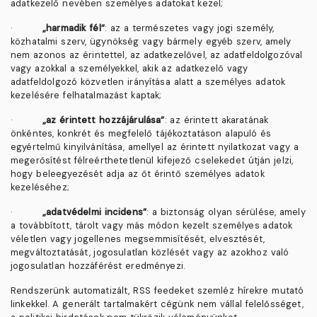
adatkezelő nevében személyes adatokat kezel;
·
„harmadik fél”
: az a természetes vagy jogi személy,
közhatalmi szerv, ügynökség vagy bármely egyéb szerv, amely
nem azonos az érintettel, az adatkezelővel, az adatfeldolgozóval
vagy azokkal a személyekkel, akik az adatkezelő vagy
adatfeldolgozó közvetlen irányítása alatt a személyes adatok
kezelésére felhatalmazást kaptak;
·
„az érintett hozzájárulása”
: az érintett akaratának
önkéntes, konkrét és megfelelő tájékoztatáson alapuló és
egyértelmű kinyilvánítása, amellyel az érintett nyilatkozat vagy a
megerősítést félreérthetetlenül kifejező cselekedet útján jelzi,
hogy beleegyezését adja az őt érintő személyes adatok
kezeléséhez;
·
„adatvédelmi incidens”
: a biztonság olyan sérülése, amely
a továbbított, tárolt vagy más módon kezelt személyes adatok
véletlen vagy jogellenes megsemmisítését, elvesztését,
megváltoztatását, jogosulatlan közlését vagy az azokhoz való
jogosulatlan hozzáférést eredményezi.
Rendszerünk automatizált, RSS feedeket szemléz hírekre mutató
linkekkel. A generált tartalmakért cégünk nem vállal felelősséget,