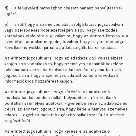
d)
a felügyeleti hatósághoz címzett panasz benyújtásának
jogáról;
e)
arról, hogy a személyes adat szolgáltatása jogszabályon
vagy szerződéses kötelezettségen alapul vagy szerződés
kötésének előfeltétele-e, valamint, hogy az érintett köteles-e a
személyes adatokat megadni, továbbá, hogy milyen lehetséges
következményeikkel járhat az adatszolgáltatás elmaradása.
Az érintett jogosult arra, hogy az adatkezelőtől visszajelzést
kapjon arra vonatkozóan, hogy személyes adatainak kezelése
folyamatban van-e, és ha ilyen adatkezelés folyamatban van,
jogosult arra, hogy a személyes adatokhoz és a következő
információkhoz hozzáférést kapjon.
Az érintett jogosult arra, hogy kérésére az adatkezelő
indokolatlan késedelem nélkül helyesbítse a rá vonatkozó
pontatlan személyes adatokat. Figyelembe véve az adatkezelés
célját, az érintett jogosult arra, hogy kérje a hiányos személyes
adatok – egyebek mellett kiegészítő nyilatkozat útján történő –
kiegészítését.
Az érintett jogosult arra, hogy kérésére az adatkezelő