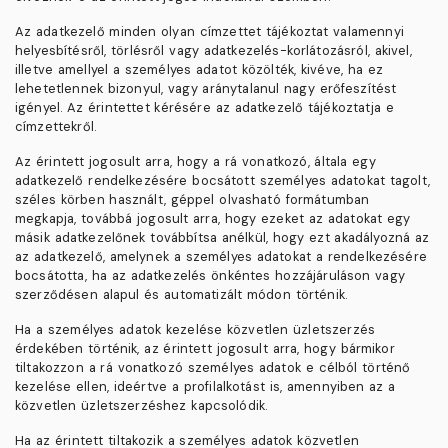
Az adatkezelő minden olyan címzettet tájékoztat valamennyi
helyesbítésről, törlésről vagy adatkezelés-korlátozásról, akivel,
illetve amellyel a személyes adatot közölték, kivéve, ha ez
lehetetlennek bizonyul, vagy aránytalanul nagy erőfeszítést
igényel. Az érintettet kérésére az adatkezelő tájékoztatja e
címzettekről.
Az érintett jogosult arra, hogy a rá vonatkozó, általa egy
adatkezelő rendelkezésére bocsátott személyes adatokat tagolt,
széles körben használt, géppel olvasható formátumban
megkapja, továbbá jogosult arra, hogy ezeket az adatokat egy
másik adatkezelőnek továbbítsa anélkül, hogy ezt akadályozná az
az adatkezelő, amelynek a személyes adatokat a rendelkezésére
bocsátotta, ha az adatkezelés önkéntes hozzájáruláson vagy
szerződésen alapul és automatizált módon történik.
Ha a személyes adatok kezelése közvetlen üzletszerzés
érdekében történik, az érintett jogosult arra, hogy bármikor
tiltakozzon a rá vonatkozó személyes adatok e célból történő
kezelése ellen, ideértve a profilalkotást is, amennyiben az a
közvetlen üzletszerzéshez kapcsolódik.
Ha az érintett tiltakozik a személyes adatok közvetlen