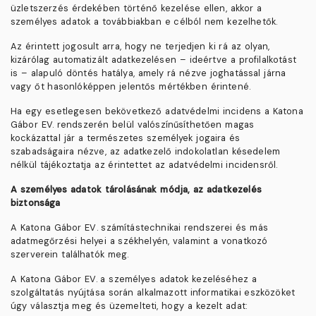
üzletszerzés érdekében történő kezelése ellen, akkor a
személyes adatok a továbbiakban e célból nem kezelhetők.
Az érintett jogosult arra, hogy ne terjedjen ki rá az olyan,
kizárólag automatizált adatkezelésen – ideértve a profilalkotást
is – alapuló döntés hatálya, amely rá nézve joghatással járna
vagy őt hasonlóképpen jelentős mértékben érintené.
Ha egy esetlegesen bekövetkező adatvédelmi incidens a Katona
Gábor EV. rendszerén belül valószínűsíthetően magas
kockázattal jár a természetes személyek jogaira és
szabadságaira nézve, az adatkezelő indokolatlan késedelem
nélkül tájékoztatja az érintettet az adatvédelmi incidensről.
A személyes adatok tárolásának módja, az adatkezelés
biztonsága
A
Katona Gábor EV
. számítástechnikai rendszerei és más
adatmegőrzési helyei a székhelyén, valamint a vonatkozó
szerverein találhatók meg.
A
Katona Gábor EV.
a személyes adatok kezeléséhez a
szolgáltatás nyújtása során alkalmazott informatikai eszközöket
úgy választja meg és üzemelteti, hogy a kezelt adat: