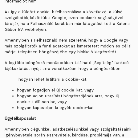
információt nem.
Az így elküldött cookie-k felhasználása a következő: a külső
szolgáltatók, közöttük a Google, ezen cookie-k segítségével
tárolják, ha a Felhasználó korábban már látogatást tett a Katona
Gábor EV. webhelyén.
Amennyiben a Felhasználó nem szeretné, hogy a Google vagy
más szolgáltatók a fenti adatokat az ismertetett módon és céllal
mérje, telepítsen böngészőjébe egy blokkoló kiegészítőt.
A legtöbb böngésző menüsorában található „Segítség” funkció
tájékoztatást nyújt arra vonatkozóan, hogy a böngészőben
·
hogyan lehet letiltani a cookie-kat,
hogyan fogadjon el új cookie-kat, vagy
hogyan adjon utasítást böngészőjének arra, hogy új
cookie-t állítson be, vagy
hogyan kapcsoljon ki egyéb cookie-kat.
Ügyfélkapcsolat
Amennyiben cégünkkel, adatkezelésünkkel vagy szolgáltatásaink
igénybevétele során észrevétele, kérdése, problémája van, a