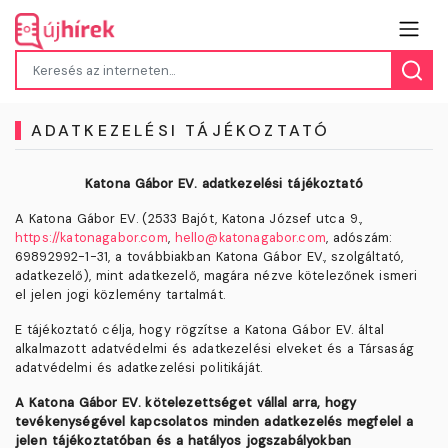
ADATKEZELÉSI TÁJÉKOZTATÓ
Katona Gábor EV. adatkezelési tájékoztató
A Katona Gábor EV. (2533 Bajót, Katona József utca 9.,
https://katonagabor.com
,
hello@katonagabor.com
, adószám:
69892992-1-31, a továbbiakban Katona Gábor EV., szolgáltató,
adatkezelő), mint adatkezelő, magára nézve kötelezőnek ismeri
el jelen jogi közlemény tartalmát.
E tájékoztató célja, hogy rögzítse a Katona Gábor EV.
által
alkalmazott adatvédelmi és adatkezelési elveket és a Társaság
adatvédelmi és adatkezelési politikáját.
A
Katona Gábor EV.
kötelezettséget vállal arra, hogy
tevékenységével kapcsolatos minden adatkezelés megfelel a
jelen tájékoztatóban és a hatályos jogszabályokban