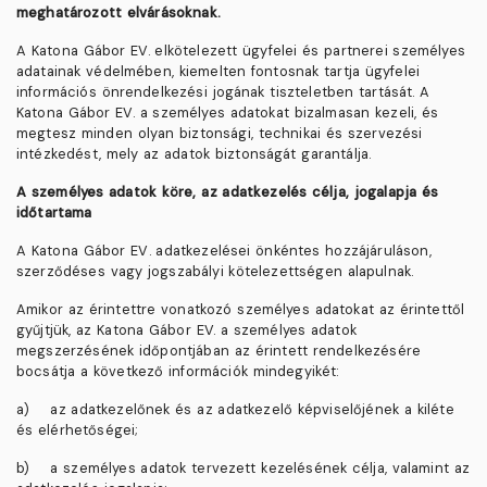
meghatározott elvárásoknak.
A
Katona Gábor EV.
elkötelezett ügyfelei és partnerei személyes
adatainak védelmében, kiemelten fontosnak tartja ügyfelei
információs önrendelkezési jogának tiszteletben tartását. A
Katona Gábor EV.
a személyes adatokat bizalmasan kezeli, és
megtesz minden olyan biztonsági, technikai és szervezési
intézkedést, mely az adatok biztonságát garantálja.
A személyes adatok köre, az adatkezelés célja, jogalapja és
időtartama
A
Katona Gábor EV
. adatkezelései önkéntes hozzájáruláson,
szerződéses vagy jogszabályi kötelezettségen alapulnak.
Amikor az érintettre vonatkozó személyes adatokat az érintettől
gyűjtjük, az Katona Gábor EV. a személyes adatok
megszerzésének időpontjában az érintett rendelkezésére
bocsátja a következő információk mindegyikét:
a)
az adatkezelőnek és az adatkezelő képviselőjének a kiléte
és elérhetőségei;
b)
a személyes adatok tervezett kezelésének célja, valamint az