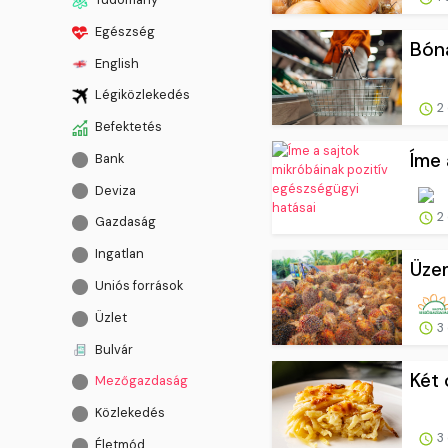
Egészség
Bóna
English
Légiközlekedés
2 
Befektetés
Íme 
Bank
Deviza
2 
Gazdaság
Ingatlan
Üzem
Uniós források
Üzlet
3 
Bulvár
Két 
Mezőgazdaság
Közlekedés
3 
Életmód