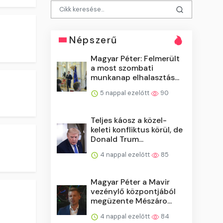
Népszerű
Magyar Péter: Felmerült
a most szombati
munkanap elhalasztás...
5 nappal ezelőtt
90
Teljes káosz a közel-
keleti konfliktus körül, de
Donald Trum...
4 nappal ezelőtt
85
Magyar Péter a Mavir
vezénylő központjából
megüzente Mészáro...
4 nappal ezelőtt
84