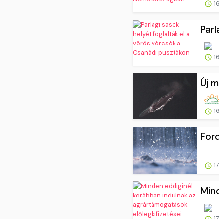
16
Parl
16
Új m
16
Ford
17
Mind
17