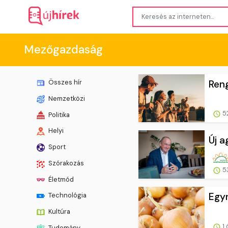
Mezőgazdaság
Reng
Összes hír
Nemzetközi
52
Politika
Helyi
Új a
Sport
Szórakozás
53
Életmód
Egyr
Technológia
Kultúra
1 
Tudomány