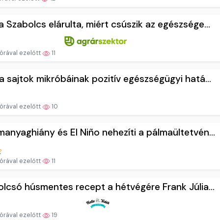
 Szabolcs elárulta, miért csúszik az egészsége...
órával ezelőtt
11
a sajtok mikróbáinak pozitív egészségügyi hatá...
órával ezelőtt
10
anyaghiány és El Niño nehezíti a pálmaültetvén...
órával ezelőtt
11
olcsó húsmentes recept a hétvégére Frank Júlia...
órával ezelőtt
19