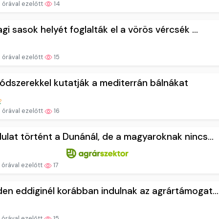
 órával ezelőtt
14
agi sasok helyét foglalták el a vörös vércsék ...
 órával ezelőtt
15
ódszerekkel kutatják a mediterrán bálnákat
 órával ezelőtt
16
ulat történt a Dunánál, de a magyaroknak nincs...
 órával ezelőtt
17
en eddiginél korábban indulnak az agrártámogat...
 órával ezelőtt
15