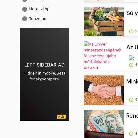
Horoszkóp
Súly
Turizmus
3 
Az U
LEFT SIDEBAR AD
4 
Hidden in mobile, Best
for skyscrapers.
Mini
4 
Rend
4 