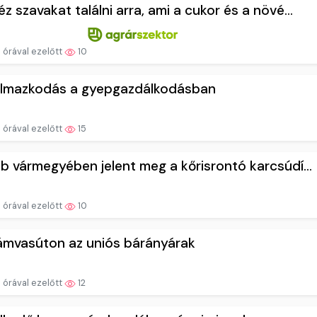
z szavakat találni arra, ami a cukor és a növé...
 órával ezelőtt
10
almazkodás a gyepgazdálkodásban
 órával ezelőtt
15
b vármegyében jelent meg a kőrisrontó karcsúdí...
 órával ezelőtt
10
lámvasúton az uniós bárányárak
 órával ezelőtt
12