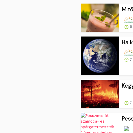
Mitő
6 
Ha k
7 
Kegy
7 
Pes