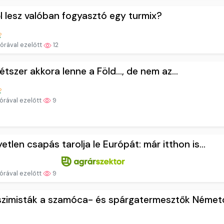
l lesz valóban fogyasztó egy turmix?
órával ezelőtt
12
étszer akkora lenne a Föld…, de nem az…
órával ezelőtt
9
etlen csapás tarolja le Európát: már itthon is...
órával ezelőtt
9
szimisták a szamóca- és spárgatermesztők Németo