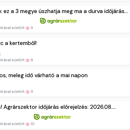
 ez a 3 megye úszhatja meg ma a durva időjárás...
órával ezelőtt
9
rc a kertemből!
órával ezelőtt
8
s, meleg idő várható a mai napon
órával ezelőtt
11
s! Agrárszektor időjárás előrejelzés: 2026.08....
órával ezelőtt
10