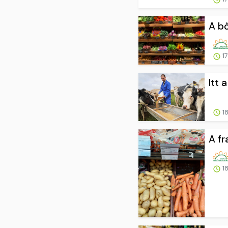
A bő
17
Itt 
18
A fr
18