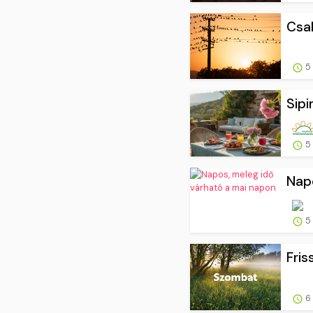
Csak
5 
Sipi
5 
Napo
5 
Fris
6 