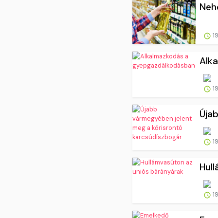
Nehé
19
Alk
19
Újab
19
Hul
19