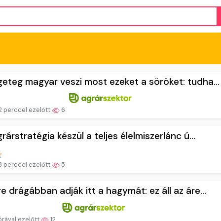
eteg magyar veszi most ezeket a söröket: tudha...
 perccel ezelőtt
6
grárstratégia készül a teljes élelmiszerlánc ú...
 perccel ezelőtt
5
e drágábban adják itt a hagymát: ez áll az áre...
órával ezelőtt
12