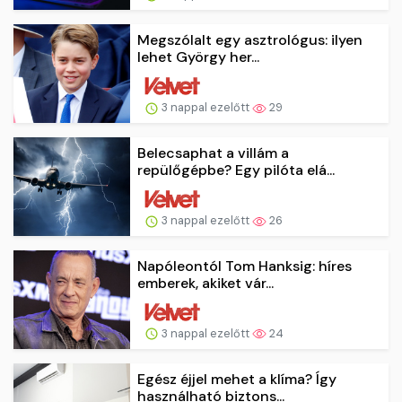
Megszólalt egy asztrológus: ilyen
lehet György her...
3 nappal ezelőtt
29
Belecsaphat a villám a
repülőgépbe? Egy pilóta elá...
3 nappal ezelőtt
26
Napóleontól Tom Hanksig: híres
emberek, akiket vár...
3 nappal ezelőtt
24
Egész éjjel mehet a klíma? Így
használható biztons...