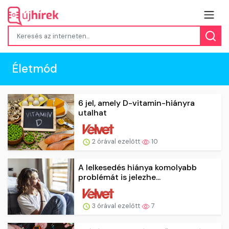
Életmód
6 jel, amely D-vitamin-hiányra
utalhat
2 órával ezelőtt
10
A lelkesedés hiánya komolyabb
problémát is jelezhe...
3 órával ezelőtt
7