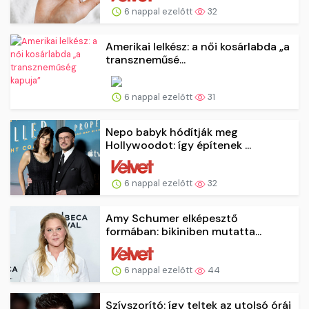
6 nappal ezelőtt
32
Amerikai lelkész: a női kosárlabda „a
transzneműsé...
6 nappal ezelőtt
31
Nepo babyk hódítják meg
Hollywoodot: így építenek ...
6 nappal ezelőtt
32
Amy Schumer elképesztő
formában: bikiniben mutatta...
6 nappal ezelőtt
44
Szívszorító: így teltek az utolsó órái