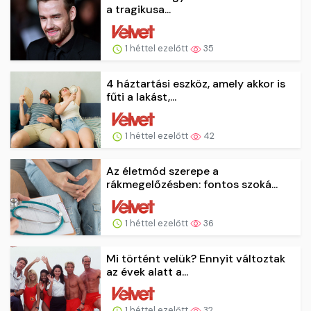
a tragikusa...
1 héttel ezelőtt
35
4 háztartási eszköz, amely akkor is
fűti a lakást,...
1 héttel ezelőtt
42
Az életmód szerepe a
rákmegelőzésben: fontos szoká...
1 héttel ezelőtt
36
Mi történt velük? Ennyit változtak
az évek alatt a...
1 héttel ezelőtt
32