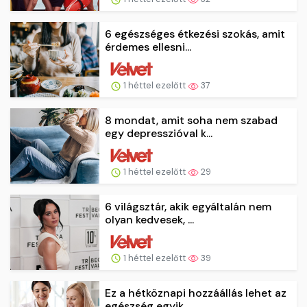
6 egészséges étkezési szokás, amit
érdemes ellesni...
1 héttel ezelőtt
37
8 mondat, amit soha nem szabad
egy depresszióval k...
1 héttel ezelőtt
29
6 világsztár, akik egyáltalán nem
olyan kedvesek, ...
1 héttel ezelőtt
39
Ez a hétköznapi hozzáállás lehet az
egészség egyik...