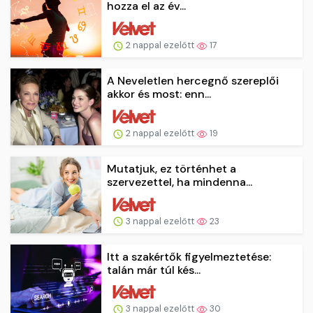
hozza el az év...
2 nappal ezelőtt
17
A Neveletlen hercegnő szereplői
akkor és most: enn...
2 nappal ezelőtt
19
Mutatjuk, ez történhet a
szervezettel, ha mindenna...
3 nappal ezelőtt
23
Itt a szakértők figyelmeztetése:
talán már túl kés...
3 nappal ezelőtt
30