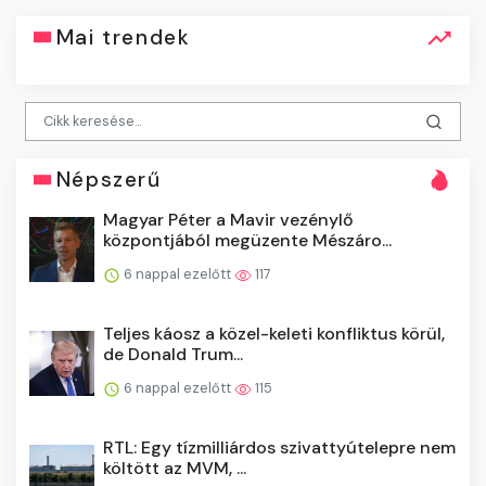
Mai trendek
Népszerű
Magyar Péter a Mavir vezénylő
központjából megüzente Mészáro...
6 nappal ezelőtt
117
Teljes káosz a közel-keleti konfliktus körül,
de Donald Trum...
6 nappal ezelőtt
115
RTL: Egy tízmilliárdos szivattyútelepre nem
költött az MVM, ...