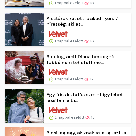
1 nappal ezelőtt
15
A sztárok között is akad ilyen: 7
híresség, aki az...
1 nappal ezelőtt
16
9 dolog, amit Diana hercegné
többé nem tehetett me...
1 nappal ezelőtt
17
Egy friss kutatás szerint így lehet
lassítani a bi...
2 nappal ezelőtt
15
3 csillagjegy, akiknek az augusztus