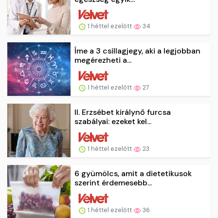
1 héttel ezelőtt
34
Íme a 3 csillagjegy, aki a legjobban
megérezheti a...
1 héttel ezelőtt
27
II. Erzsébet királynő furcsa
szabályai: ezeket kel...
1 héttel ezelőtt
23
6 gyümölcs, amit a dietetikusok
szerint érdemesebb...
1 héttel ezelőtt
36