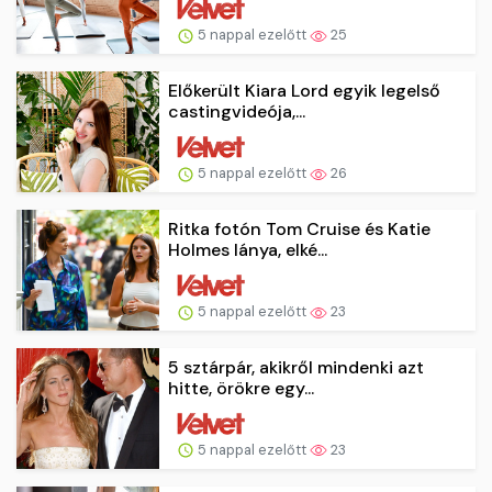
5 nappal ezelőtt
25
Előkerült Kiara Lord egyik legelső
castingvideója,...
5 nappal ezelőtt
26
Ritka fotón Tom Cruise és Katie
Holmes lánya, elké...
5 nappal ezelőtt
23
5 sztárpár, akikről mindenki azt
hitte, örökre egy...
5 nappal ezelőtt
23