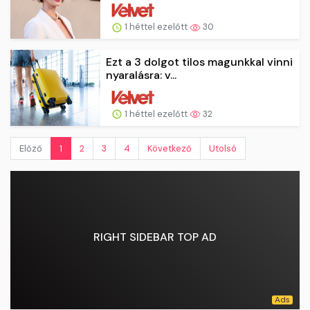
1 héttel ezelőtt
30
Ezt a 3 dolgot tilos magunkkal vinni
nyaralásra: v...
1 héttel ezelőtt
32
Előző
1
2
3
4
Következő
Utolsó
RIGHT SIDEBAR TOP AD