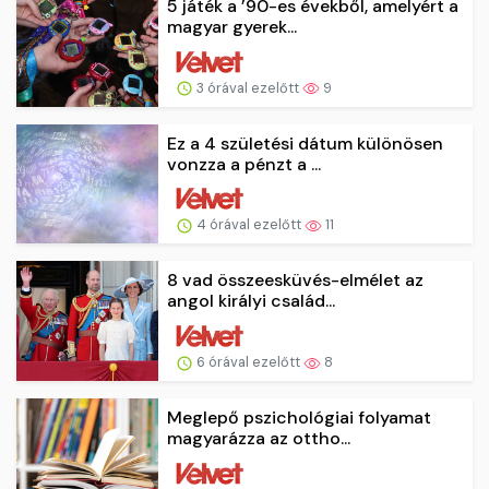
5 játék a ’90-es évekből, amelyért a
magyar gyerek...
3 órával ezelőtt
9
Ez a 4 születési dátum különösen
vonzza a pénzt a ...
4 órával ezelőtt
11
8 vad összeesküvés-elmélet az
angol királyi család...
6 órával ezelőtt
8
Meglepő pszichológiai folyamat
magyarázza az ottho...