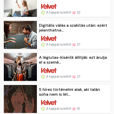
4 nappal ezelőtt
22
Digitális válás a szakítás után: ezért
jelenthetne...
4 nappal ezelőtt
27
A légiutas-kísérők állítják: ezt árulja
el a szemé...
4 nappal ezelőtt
27
5 híres történelmi alak, aki talán
soha nem is lét...
4 nappal ezelőtt
19