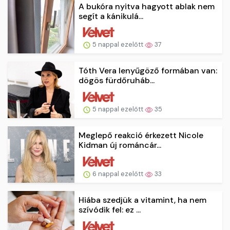
A bukóra nyitva hagyott ablak nem
segít a kánikulá...
5 nappal ezelőtt
37
Tóth Vera lenyűgöző formában van:
dögös fürdőruháb...
5 nappal ezelőtt
35
Meglepő reakció érkezett Nicole
Kidman új románcár...
6 nappal ezelőtt
33
Hiába szedjük a vitamint, ha nem
szívódik fel: ez ...