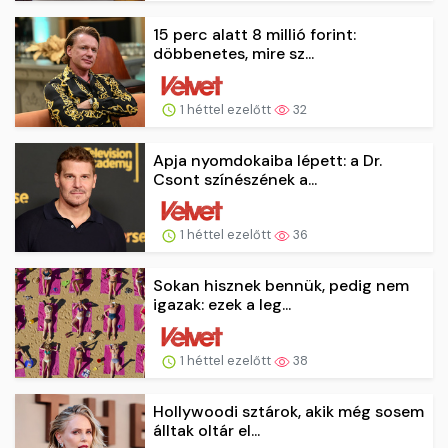
15 perc alatt 8 millió forint:
döbbenetes, mire sz...
1 héttel ezelőtt
32
Apja nyomdokaiba lépett: a Dr.
Csont színészének a...
1 héttel ezelőtt
36
Sokan hisznek bennük, pedig nem
igazak: ezek a leg...
1 héttel ezelőtt
38
Hollywoodi sztárok, akik még sosem
álltak oltár el...