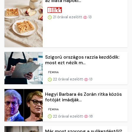
az illata napoki...
21 órával ezelőtt
13
Szigorú országos razzia kezdődik:
most ezt nézik m...
22 órával ezelőtt
13
Hegyi Barbara és Zorán ritka közös
fotóját imádják...
22 órával ezelőtt
18
Már most szorong a sulikezdéstől?