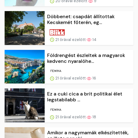
20 órával ezelőtt
9
Döbbenet: csapdát állítottak
Kecskemét főterén, eg...
21 órával ezelőtt
14
Földrengést észleltek a magyarok
kedvenc nyaralóhe...
21 órával ezelőtt
16
Ez a cuki cica a brit politikai élet
legstabilabb ...
21 órával ezelőtt
18
Amikor a nagymamák elkészítették,