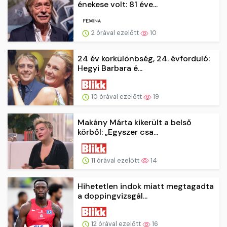
énekese volt: 81 éve...
2 órával ezelőtt
10
24 év korkülönbség, 24. évforduló:
Hegyi Barbara é...
10 órával ezelőtt
19
Makány Márta kikerült a belső
körből: „Egyszer csa...
11 órával ezelőtt
14
Hihetetlen indok miatt megtagadta
a doppingvizsgál...
12 órával ezelőtt
16