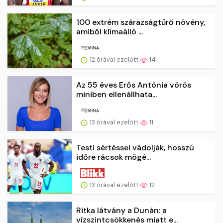
100 extrém szárazságtűrő növény,
amiből klímaálló ...
12 órával ezelőtt
14
Az 55 éves Erős Antónia vörös
miniben ellenállhata...
13 órával ezelőtt
11
Testi sértéssel vádolják, hosszú
időre rácsok mögé...
13 órával ezelőtt
12
Ritka látvány a Dunán: a
vízszintcsökkenés miatt e...