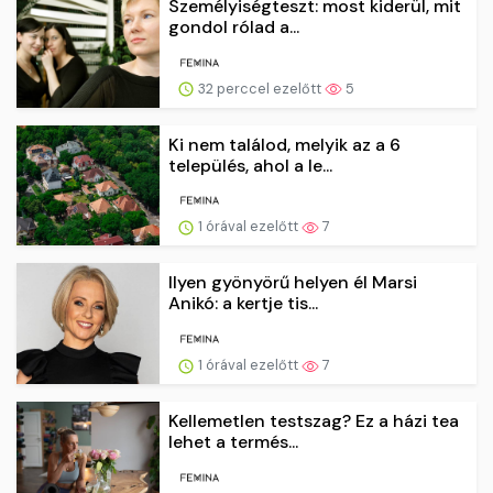
Személyiségteszt: most kiderül, mit
gondol rólad a...
32 perccel ezelőtt
5
Ki nem találod, melyik az a 6
település, ahol a le...
1 órával ezelőtt
7
Ilyen gyönyörű helyen él Marsi
Anikó: a kertje tis...
1 órával ezelőtt
7
Kellemetlen testszag? Ez a házi tea
lehet a termés...