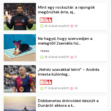
Mint egy rocksztár: a rajongók
megőrültek érte, ej...
16 órával ezelőtt
19
Ne hagyd, hogy szenvedjen a
melegtől! Zseniális hű...
16 órával ezelőtt
11
„Nehéz szavakkal leírni” – Andrés
Iniesta különleg...
17 órával ezelőtt
14
Döbbenetes drónvideó készült a
Dunáról: ekkora a k...