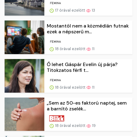
17 órával ezelőtt
13
Mostantól nem a közmédián futnak
ezek a népszerű m...
18 órával ezelőtt
11
Ő lehet Gáspár Evelin új párja?
Titokzatos férfi t...
18 órával ezelőtt
11
„Sem az 50-es faktorú naptej, sem
a barnító zselék...
18 órával ezelőtt
19