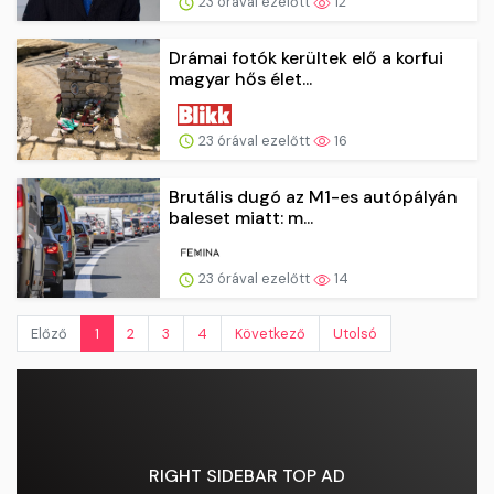
23 órával ezelőtt
12
Drámai fotók kerültek elő a korfui
magyar hős élet...
23 órával ezelőtt
16
Brutális dugó az M1-es autópályán
baleset miatt: m...
23 órával ezelőtt
14
Előző
1
2
3
4
Következő
Utolsó
RIGHT SIDEBAR TOP AD