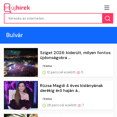
Bulvár
Sziget 2026: kiderült, milyen fontos
újdonságokra ...
12 perccel ezelőtt
5
Rúzsa Magdi 4 éves kislányának
derékig érő haján á...
28 perccel ezelőtt
7