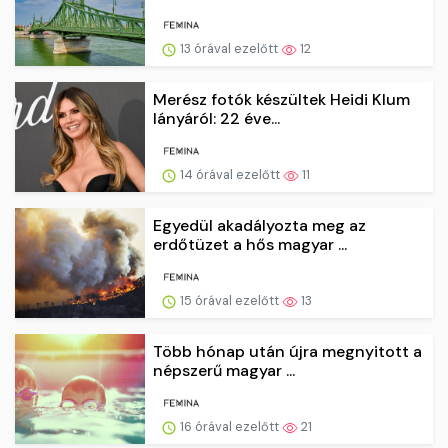
13 órával ezelőtt
12
Merész fotók készültek Heidi Klum
lányáról: 22 éve...
14 órával ezelőtt
11
Egyedül akadályozta meg az
erdőtüzet a hős magyar ...
15 órával ezelőtt
13
Több hónap után újra megnyitott a
népszerű magyar ...
16 órával ezelőtt
21