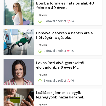
Bomba forma és fiatalos alak 40
felett: a 49 éves ...
19 órával ezelőtt
14
Ennyivel csökken a benzin ára a
hétvégén: a gázola...
19 órával ezelőtt
10
Lovas Rozi alvó gyerekeitől
elolvadunk: a 6 éves M...
19 órával ezelőtt
16
Leállások jönnek az egyik
legnagyobb hazai banknál...