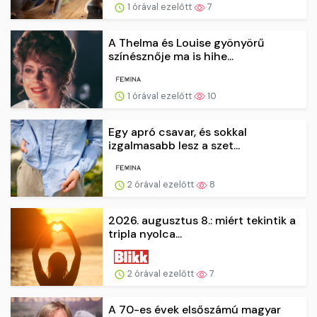
1 órával ezelőtt
7
A Thelma és Louise gyönyörű
színésznője ma is hihe...
1 órával ezelőtt
10
Egy apró csavar, és sokkal
izgalmasabb lesz a szet...
2 órával ezelőtt
8
2026. augusztus 8.: miért tekintik a
tripla nyolca...
2 órával ezelőtt
7
A 70-es évek elsőszámú magyar