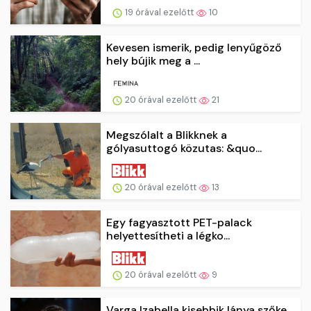
19 órával ezelőtt
10
Kevesen ismerik, pedig lenyűgöző
hely bújik meg a ...
20 órával ezelőtt
21
Megszólalt a Blikknek a
gólyasuttogó közutas: &quo...
20 órával ezelőtt
13
Egy fagyasztott PET-palack
helyettesítheti a légko...
20 órával ezelőtt
9
Varga Izabella kisebbik lánya szőke