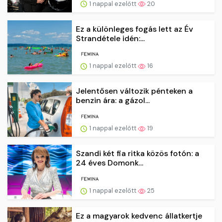
1 nappal ezelőtt
20
Ez a különleges fogás lett az Év
Strandétele idén:...
1 nappal ezelőtt
16
Jelentősen változik pénteken a
benzin ára: a gázol...
1 nappal ezelőtt
19
Szandi két fia ritka közös fotón: a
24 éves Domonk...
1 nappal ezelőtt
25
Ez a magyarok kedvenc állatkertje