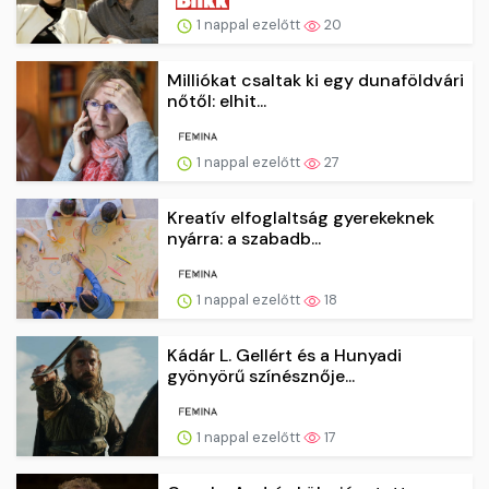
1 nappal ezelőtt
20
Milliókat csaltak ki egy dunaföldvári
nőtől: elhit...
1 nappal ezelőtt
27
Kreatív elfoglaltság gyerekeknek
nyárra: a szabadb...
1 nappal ezelőtt
18
Kádár L. Gellért és a Hunyadi
gyönyörű színésznője...
1 nappal ezelőtt
17