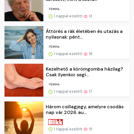
1 nappal ezelőtt
13
Áttörés a rák életében és utazás a
nyilasnak: pént...
1 nappal ezelőtt
18
Kezelhető a körömgomba házilag?
Csak ilyenkor segí...
1 nappal ezelőtt
17
Három csillagjegy, amelyre csodás
nap vár 2026. au...
1 nappal ezelőtt
15