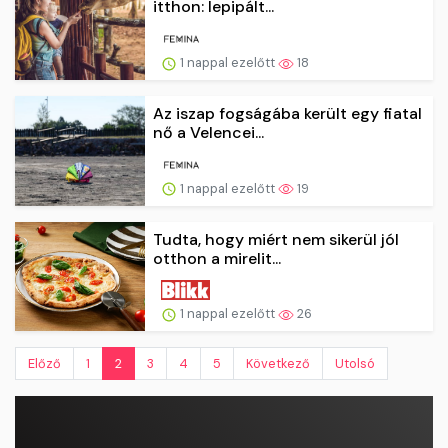
itthon: lepipált...
1 nappal ezelőtt
18
Az iszap fogságába került egy fiatal
nő a Velencei...
1 nappal ezelőtt
19
Tudta, hogy miért nem sikerül jól
otthon a mirelit...
1 nappal ezelőtt
26
Előző
1
2
3
4
5
Következő
Utolsó