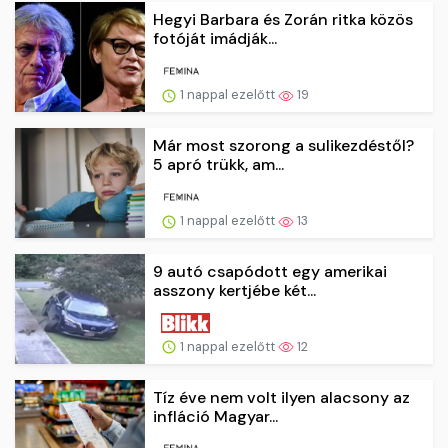
Hegyi Barbara és Zorán ritka közös
fotóját imádják...
1 nappal ezelőtt
19
Már most szorong a sulikezdéstől?
5 apró trükk, am...
1 nappal ezelőtt
13
9 autó csapódott egy amerikai
asszony kertjébe két...
1 nappal ezelőtt
12
Tíz éve nem volt ilyen alacsony az
infláció Magyar...