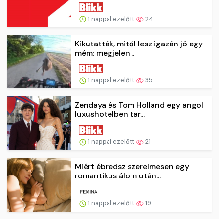
1 nappal ezelőtt
24
Kikutatták, mitől lesz igazán jó egy
mém: megjelen...
1 nappal ezelőtt
35
Zendaya és Tom Holland egy angol
luxushotelben tar...
1 nappal ezelőtt
21
Miért ébredsz szerelmesen egy
romantikus álom után...
1 nappal ezelőtt
19