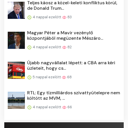
Teljes káosz a közel-keleti konfliktus körül,
de Donald Trum...
4 nappal ezelőtt
83
Magyar Péter a Mavir vezénylő
központjából megüzente Mészáro...
4 nappal ezelőtt
82
Újabb nagyvállalat lépett: a CBA arra kéri
üzleteit, hogy cs...
5 nappal ezelőtt
68
RTL: Egy tízmilliárdos szivattyútelepre nem
költött az MVM, ...
4 nappal ezelőtt
66