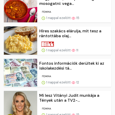
mosogatni: vega...
1 nappal ezelőtt
15
Híres szakács elárulja, mit tesz a
rántottába olaj...
1 nappal ezelőtt
11
Fontos információk derültek ki az
iskolakezdési tá...
1 nappal ezelőtt
12
Mi lesz Vitányi Judit munkája a
Tények után a TV2-...
1 nappal ezelőtt
15