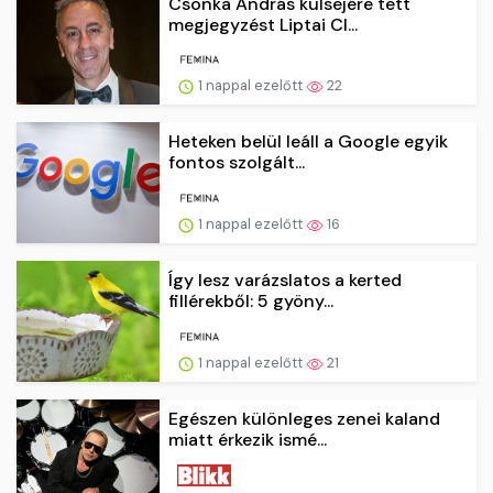
Csonka András külsejére tett
megjegyzést Liptai Cl...
1 nappal ezelőtt
22
Heteken belül leáll a Google egyik
fontos szolgált...
1 nappal ezelőtt
16
Így lesz varázslatos a kerted
fillérekből: 5 gyöny...
1 nappal ezelőtt
21
Egészen különleges zenei kaland
miatt érkezik ismé...