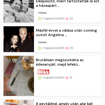
Elképesztő, miért tartóztatták le ezt
a házaspárt ...
1 nappal ezelőtt
22
Másfél évvel a válása után coming
outolt Angelina ...
1 nappal ezelőtt
30
Brutálisan megszurkálta az
édesanyját, majd lefekü...
1 nappal ezelőtt
13
8 egytálétel, amely után alig kell