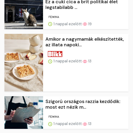
Ez a cuki cica a brit politikai élet
legstabilabb ...
1 nappal ezelőtt
19
Amikor a nagymamák elkészítették,
az illata napoki...
1 nappal ezelőtt
13
Szigorú országos razzia kezdődik:
most ezt nézik m...
1 nappal ezelőtt
13