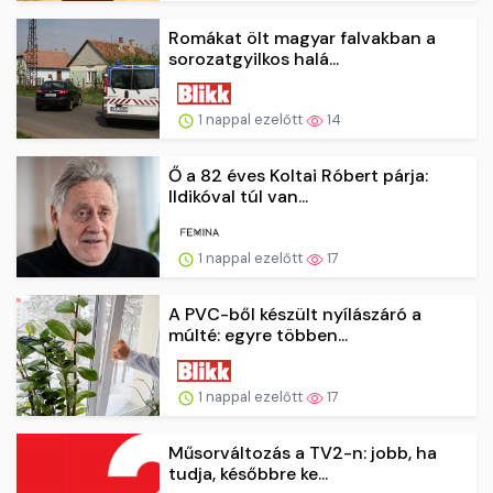
Romákat ölt magyar falvakban a
sorozatgyilkos halá...
1 nappal ezelőtt
14
Ő a 82 éves Koltai Róbert párja:
Ildikóval túl van...
1 nappal ezelőtt
17
A PVC-ből készült nyílászáró a
múlté: egyre többen...
1 nappal ezelőtt
17
Műsorváltozás a TV2-n: jobb, ha
tudja, későbbre ke...