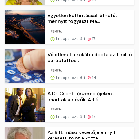
Egyetlen kattintással látható,
mennyit fogyaszt Ma...
1 nappal ezelőtt
17
Véletlenül a kukába dobta az 1 millió
eurós lottós...
1 nappal ezelőtt
14
A Dr. Csont főszereplőjeként
imádták a nézők: 49 é...
1 nappal ezelőtt
17
Az RTL műsorvezetője annyit
keresett, mint a köztá...