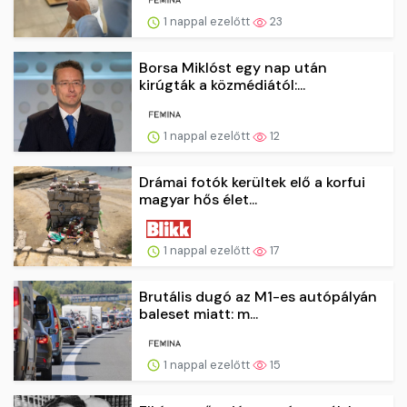
1 nappal ezelőtt
23
Borsa Miklóst egy nap után
kirúgták a közmédiától:...
1 nappal ezelőtt
12
Drámai fotók kerültek elő a korfui
magyar hős élet...
1 nappal ezelőtt
17
Brutális dugó az M1-es autópályán
baleset miatt: m...
1 nappal ezelőtt
15