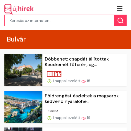
Bulvár
Döbbenet: csapdát állítottak
Kecskemét főterén, eg...
1 nappal ezelőtt
15
Földrengést észleltek a magyarok
kedvenc nyaralóhe...
1 nappal ezelőtt
19