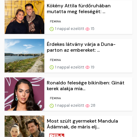
Kökény Attila fürdőruhában
mutatta meg feleségét: ...
1 nappal ezelőtt
15
Érdekes látvány várja a Duna-
parton az embereket: ...
1 nappal ezelőtt
19
Ronaldo felesége bikiniben: Ginát
kerek alakja mia...
1 nappal ezelőtt
28
Most szült gyermeket Mandula
Ádámnak, de máris elj...