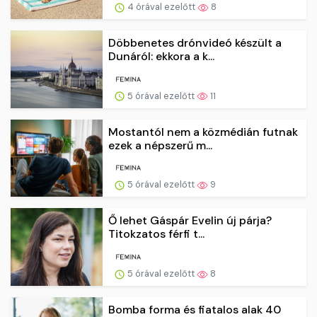
4 órával ezelőtt
8
Döbbenetes drónvideó készült a
Dunáról: ekkora a k...
5 órával ezelőtt
11
Mostantól nem a közmédián futnak
ezek a népszerű m...
5 órával ezelőtt
9
Ő lehet Gáspár Evelin új párja?
Titokzatos férfi t...
5 órával ezelőtt
8
Bomba forma és fiatalos alak 40