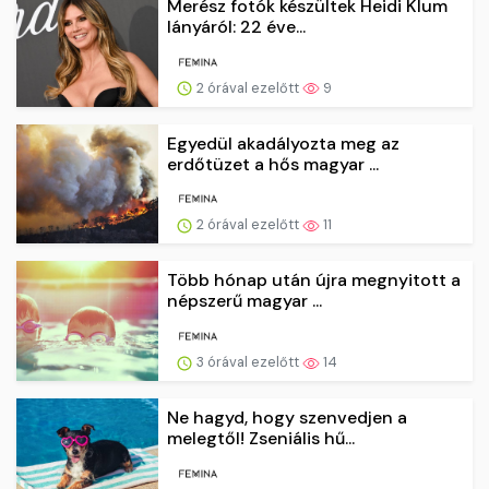
Merész fotók készültek Heidi Klum
lányáról: 22 éve...
2 órával ezelőtt
9
Egyedül akadályozta meg az
erdőtüzet a hős magyar ...
2 órával ezelőtt
11
Több hónap után újra megnyitott a
népszerű magyar ...
3 órával ezelőtt
14
Ne hagyd, hogy szenvedjen a
melegtől! Zseniális hű...