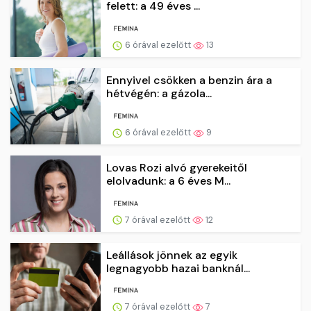
felett: a 49 éves ...
6 órával ezelőtt
13
Ennyivel csökken a benzin ára a
hétvégén: a gázola...
6 órával ezelőtt
9
Lovas Rozi alvó gyerekeitől
elolvadunk: a 6 éves M...
7 órával ezelőtt
12
Leállások jönnek az egyik
legnagyobb hazai banknál...
7 órával ezelőtt
7