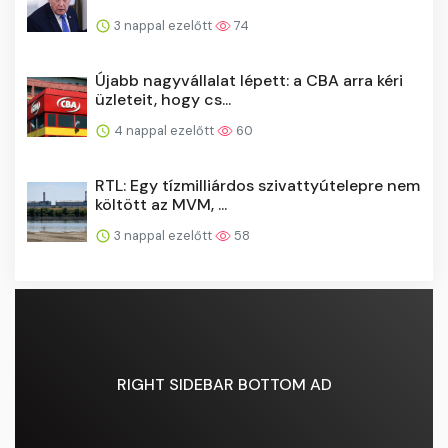
3 nappal ezelőtt
74
Újabb nagyvállalat lépett: a CBA arra kéri
üzleteit, hogy cs...
4 nappal ezelőtt
60
RTL: Egy tízmilliárdos szivattyútelepre nem
költött az MVM, ...
3 nappal ezelőtt
58
RIGHT SIDEBAR BOTTOM AD