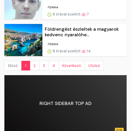
8 órával ezelőtt
7
Földrengést észleltek a magyarok
kedvenc nyaralóhe...
8 órával ezelőtt
14
Előző
1
2
3
4
Következő
Utolsó
RIGHT SIDEBAR TOP AD