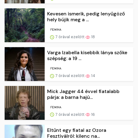
Kevesen ismerik, pedig lenyűgöző
hely bújik meg a ...
7 órával ezelőtt
18
Varga Izabella kisebbik lánya szőke
szépség: a 19 ...
7 órával ezelőtt
14
Mick Jagger 44 évvel fiatalabb
párja: a barna hajú...
7 órával ezelőtt
16
Eltűnt egy fiatal az Ozora
Fesztiválról: kilenc na...