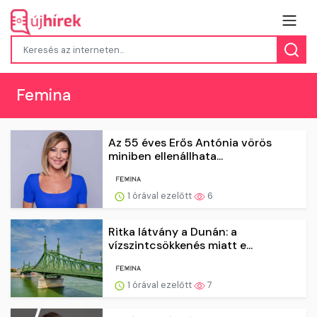
Femina
Az 55 éves Erős Antónia vörös
miniben ellenállhata...
1 órával ezelőtt
6
Ritka látvány a Dunán: a
vízszintcsökkenés miatt e...
1 órával ezelőtt
7