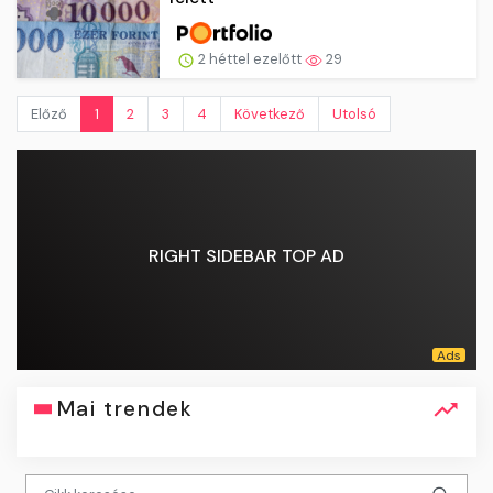
2 héttel ezelőtt
29
Előző
1
2
3
4
Következő
Utolsó
RIGHT SIDEBAR TOP AD
Mai trendek