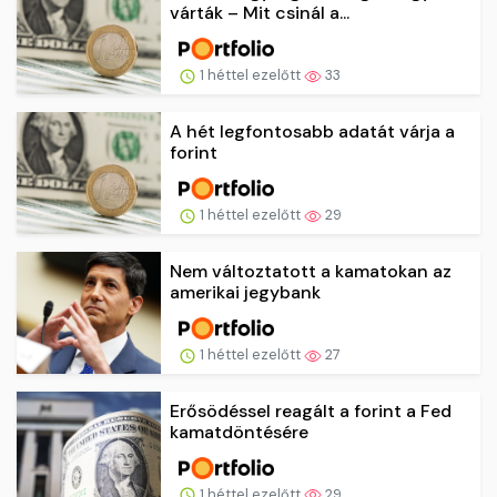
várták – Mit csinál a...
1 héttel ezelőtt
33
A hét legfontosabb adatát várja a
forint
1 héttel ezelőtt
29
Nem változtatott a kamatokan az
amerikai jegybank
1 héttel ezelőtt
27
Erősödéssel reagált a forint a Fed
kamatdöntésére
1 héttel ezelőtt
29