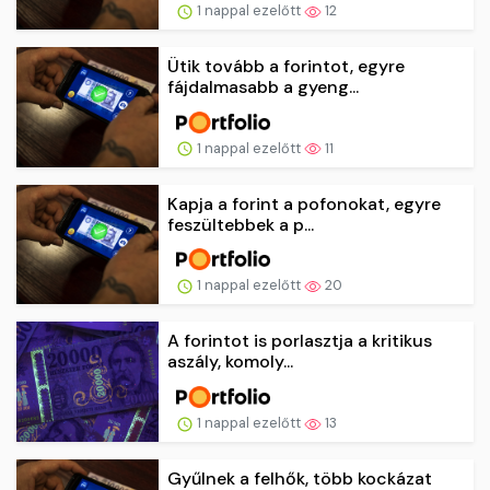
1 nappal ezelőtt
12
Ütik tovább a forintot, egyre
fájdalmasabb a gyeng...
1 nappal ezelőtt
11
Kapja a forint a pofonokat, egyre
feszültebbek a p...
1 nappal ezelőtt
20
A forintot is porlasztja a kritikus
aszály, komoly...
1 nappal ezelőtt
13
Gyűlnek a felhők, több kockázat