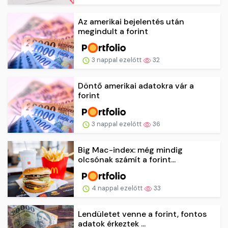
Az amerikai bejelentés után
megindult a forint
3 nappal ezelőtt
32
Döntő amerikai adatokra vár a
forint
3 nappal ezelőtt
36
Big Mac-index: még mindig
olcsónak számít a forint...
4 nappal ezelőtt
33
Lendületet venne a forint, fontos
adatok érkeztek ...