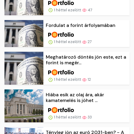
1 héttel ezelőtt
47
Fordulat a forint árfolyamában
1 héttel ezelőtt
27
Meghatározó döntés jön este, ezt a
forint is megér...
1 héttel ezelőtt
12
Hiába esik az olaj ára, akár
kamatemelés is jöhet ...
1 héttel ezelőtt
33
Tényleg jön az euró 2031-ben? − A