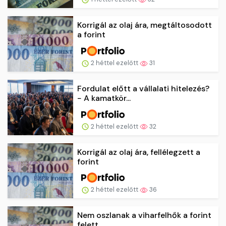
Korrigál az olaj ára, megtáltosodott
a forint
2 héttel ezelőtt
31
Fordulat előtt a vállalati hitelezés?
− A kamatkör...
2 héttel ezelőtt
32
Korrigál az olaj ára, fellélegzett a
forint
2 héttel ezelőtt
36
Nem oszlanak a viharfelhők a forint
felett