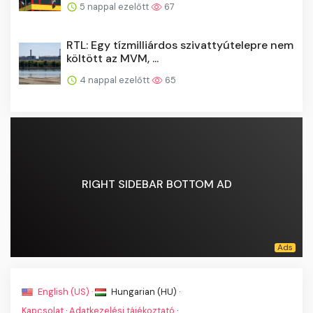
5 nappal ezelőtt
67
RTL: Egy tízmilliárdos szivattyútelepre nem
költött az MVM, ...
4 nappal ezelőtt
65
RIGHT SIDEBAR BOTTOM AD
English (US) ·
Hungarian (HU) ·
Kapcsolat
·
Adatkezelési tájékoztató
·