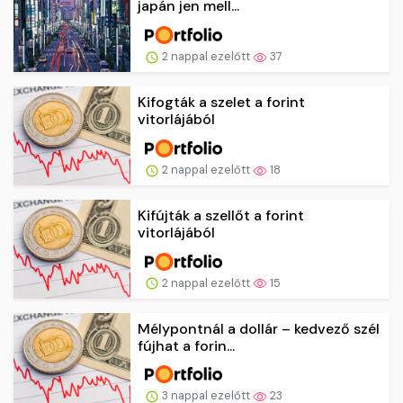
japán jen mell...
2 nappal ezelőtt
37
Kifogták a szelet a forint
vitorlájából
2 nappal ezelőtt
18
Kifújták a szellőt a forint
vitorlájából
2 nappal ezelőtt
15
Mélypontnál a dollár – kedvező szél
fújhat a forin...
3 nappal ezelőtt
23