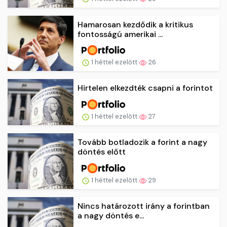
Hamarosan kezdődik a kritikus
fontosságú amerikai ...
1 héttel ezelőtt
26
Hirtelen elkezdték csapni a forintot
1 héttel ezelőtt
27
Tovább botladozik a forint a nagy
döntés előtt
1 héttel ezelőtt
29
Nincs határozott irány a forintban
a nagy döntés e...