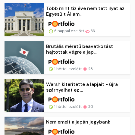
Több mint tíz éve nem tett ilyet az
Egyesült Állam...
6 nappal ezelőtt
33
Brutális méretű beavatkozást
hajtottak végre a jap...
1 héttel ezelőtt
28
Warsh kiterítette a lapjait - újra
szárnyalhat ez ...
1 héttel ezelőtt
30
Nem emelt a japán jegybank