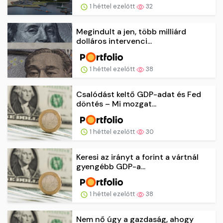
1 héttel ezelőtt
32
Megindult a jen, több milliárd
dolláros intervenci...
1 héttel ezelőtt
38
Csalódást keltő GDP-adat és Fed
döntés – Mi mozgat...
1 héttel ezelőtt
30
Keresi az irányt a forint a vártnál
gyengébb GDP-a...
1 héttel ezelőtt
38
Nem nő úgy a gazdaság, ahogy