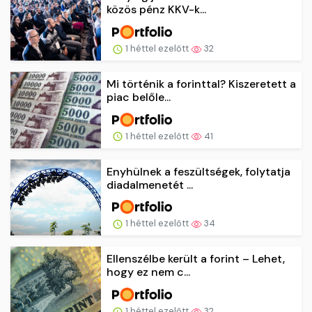
közös pénz KKV-k...
1 héttel ezelőtt
32
Mi történik a forinttal? Kiszeretett a
piac belőle...
1 héttel ezelőtt
41
Enyhülnek a feszültségek, folytatja
diadalmenetét ...
1 héttel ezelőtt
34
Ellenszélbe került a forint – Lehet,
hogy ez nem c...
1 héttel ezelőtt
32