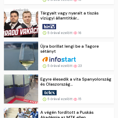
Tárgyalt vagy nyaralt a tiszás
vízügyi államtitkár...
5 órával ezelőtt
16
Újra borillat lengi be a Tagore
sétányt
5 órával ezelőtt
23
Egyre élesedik a vita Spanyolország
és Olaszország...
5 órával ezelőtt
15
A végén fordított a Puskás
Akadémia az MTK ellen