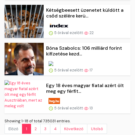
Kétségbeesett üzenetet küldött a
csőd szélére kerü...
5 órával ezelőtt
22
Bóna Szabolcs: 106 milliárd forint
kifizetése kezd...
5 órával ezelőtt
17
Egy 18 éves magyar fiatal azért ölt
meg egy férfit...
5 órával ezelőtt
13
Showing 1-18 of total 735031 entries.
Előző
1
2
3
4
Következő
Utolsó