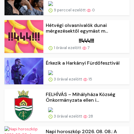
9 perccel ezelőtt
0
Hétvégi olvasnivalók dunai
mérgezésektől egymást m...
1 órával ezelőtt
7
Érkezik a Harkányi Fürdőfesztivál
3 órával ezelőtt
15
FELHÍVÁS – Mihályháza Község
Önkormányzata ellen i...
3 órával ezelőtt
28
Napi horoszkóp 2026. 08. 08.: A