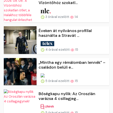
Vízöntőhöz szokatl...
3 órával ezelőtt
14
Éveken át nyilvános profillal
használta a Stravát ...
4 órával ezelőtt
15
„Mintha egy rémálomban lennék” –
családon belüli e...
5 órával ezelőtt
15
Bőségkapu nyílik: Az Oroszlán
varázsa 4 csillagjeg...
5 órával ezelőtt
15