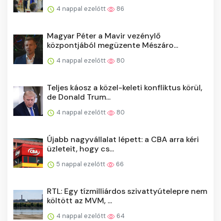
4 nappal ezelőtt
86
Magyar Péter a Mavir vezénylő
központjából megüzente Mészáro...
4 nappal ezelőtt
80
Teljes káosz a közel-keleti konfliktus körül,
de Donald Trum...
4 nappal ezelőtt
80
Újabb nagyvállalat lépett: a CBA arra kéri
üzleteit, hogy cs...
5 nappal ezelőtt
66
RTL: Egy tízmilliárdos szivattyútelepre nem
költött az MVM, ...
4 nappal ezelőtt
64