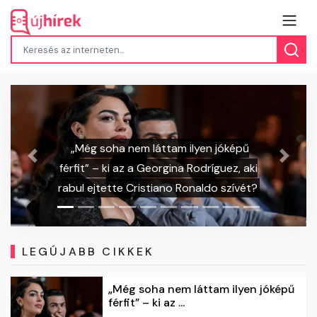
„Még soha nem láttam ilyen jóképű
Előző
Követk
érfit” – ki az a Georgina Rodríguez, aki
abul ejtette Cristiano Ronaldo szívét?
mérge
LEGÚJABB CIKKEK
„Még soha nem láttam ilyen jóképű
férfit” – ki az ...