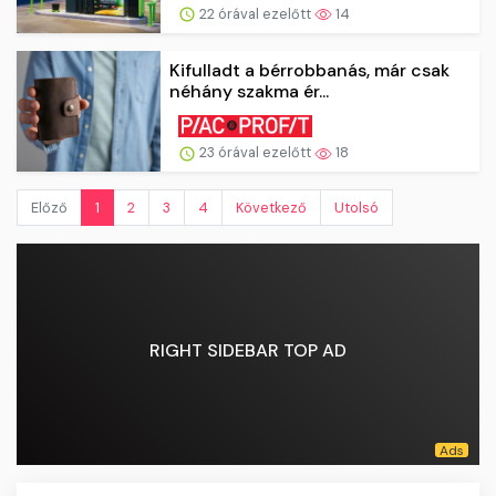
22 órával ezelőtt
14
Kifulladt a bérrobbanás, már csak
néhány szakma ér...
23 órával ezelőtt
18
Előző
1
2
3
4
Következő
Utolsó
RIGHT SIDEBAR TOP AD