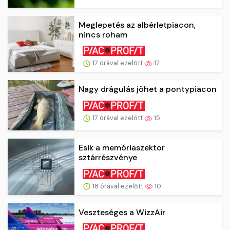
Meglepetés az albérletpiacon,
nincs roham
17 órával ezelőtt
17
Nagy drágulás jöhet a pontypiacon
17 órával ezelőtt
15
Esik a memóriaszektor
sztárrészvénye
18 órával ezelőtt
10
Veszteséges a WizzAir