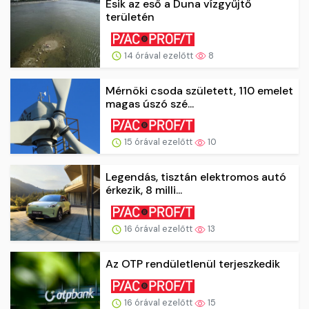
Esik az eső a Duna vízgyűjtő
területén
14 órával ezelőtt
8
Mérnöki csoda született, 110 emelet
magas úszó szé...
15 órával ezelőtt
10
Legendás, tisztán elektromos autó
érkezik, 8 milli...
16 órával ezelőtt
13
Az OTP rendületlenül terjeszkedik
16 órával ezelőtt
15