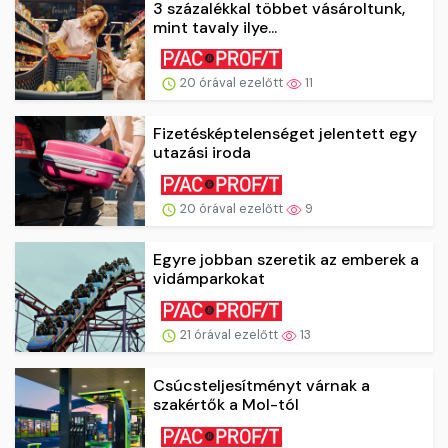
3 százalékkal többet vásároltunk,
mint tavaly ilye...
20 órával ezelőtt
11
Fizetésképtelenséget jelentett egy
utazási iroda
20 órával ezelőtt
9
Egyre jobban szeretik az emberek a
vidámparkokat
21 órával ezelőtt
13
Csúcsteljesítményt várnak a
szakértők a Mol-tól