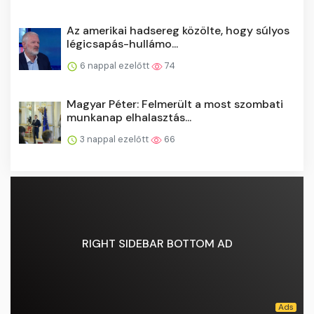
Az amerikai hadsereg közölte, hogy súlyos
légicsapás-hullámo...
6 nappal ezelőtt
74
Magyar Péter: Felmerült a most szombati
munkanap elhalasztás...
3 nappal ezelőtt
66
RIGHT SIDEBAR BOTTOM AD