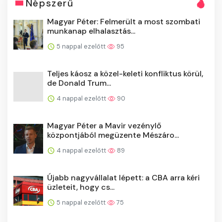
Magyar Péter: Felmerült a most szombati
munkanap elhalasztás...
5 nappal ezelőtt
95
Teljes káosz a közel-keleti konfliktus körül,
de Donald Trum...
4 nappal ezelőtt
90
Magyar Péter a Mavir vezénylő
központjából megüzente Mészáro...
4 nappal ezelőtt
89
Újabb nagyvállalat lépett: a CBA arra kéri
üzleteit, hogy cs...
5 nappal ezelőtt
75
RTL: Egy tízmilliárdos szivattyútelepre nem
költött az MVM, ...