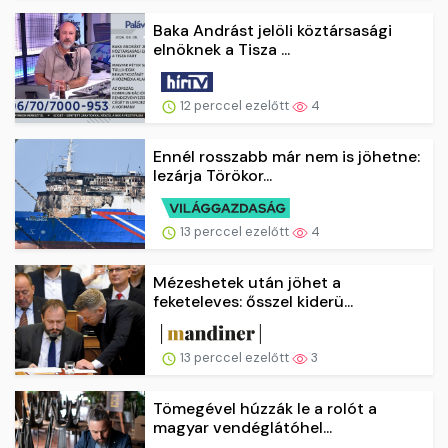
Baka Andrást jelöli köztársasági
elnöknek a Tisza ...
12 perccel ezelőtt
4
Ennél rosszabb már nem is jöhetne:
lezárja Törökor...
13 perccel ezelőtt
4
Mézeshetek után jöhet a
feketeleves: ősszel kiderü...
13 perccel ezelőtt
3
Tömegével húzzák le a rolót a
magyar vendéglátóhel...