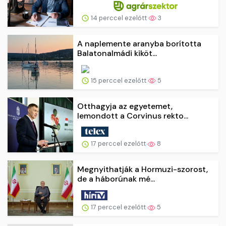
14 perccel ezelőtt
3
A naplemente aranyba borította
Balatonalmádi kiköt...
15 perccel ezelőtt
5
Otthagyja az egyetemet,
lemondott a Corvinus rekto...
17 perccel ezelőtt
8
Megnyithatják a Hormuzi-szorost,
de a háborúnak mé...
17 perccel ezelőtt
5