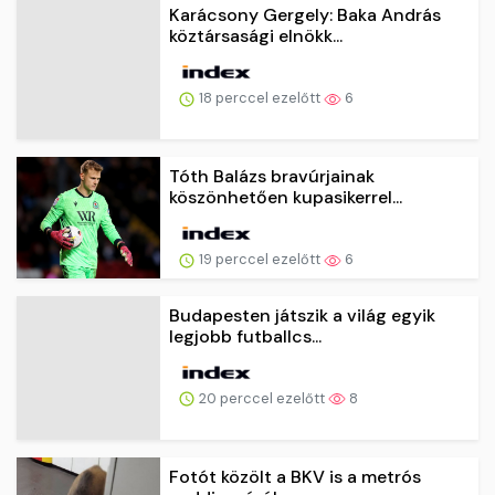
Karácsony Gergely: Baka András
köztársasági elnökk...
18 perccel ezelőtt
6
Tóth Balázs bravúrjainak
köszönhetően kupasikerrel...
19 perccel ezelőtt
6
Budapesten játszik a világ egyik
legjobb futballcs...
20 perccel ezelőtt
8
Fotót közölt a BKV is a metrós
vaddisznóról