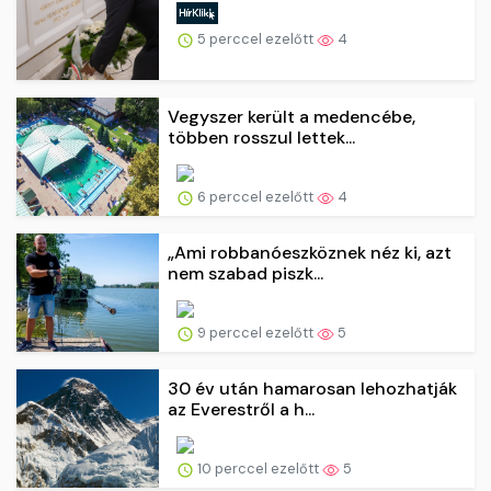
5 perccel ezelőtt
4
Vegyszer került a medencébe,
többen rosszul lettek...
6 perccel ezelőtt
4
„Ami robbanóeszköznek néz ki, azt
nem szabad piszk...
9 perccel ezelőtt
5
30 év után hamarosan lehozhatják
az Everestről a h...
10 perccel ezelőtt
5