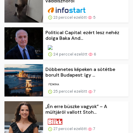
23 perccel ezelőtt
5
Political Capital: ezért lesz nehéz
dolga Baka And...
24 perccel ezelőtt
6
Döbbenetes képeken a sötétbe
borult Budapest: így ...
25 perccel ezelőtt
7
„Én erre büszke vagyok” – A
múltjáról vallott Stoh...
27 perccel ezelőtt
7
Showing 1-18 of total 735683 entries.