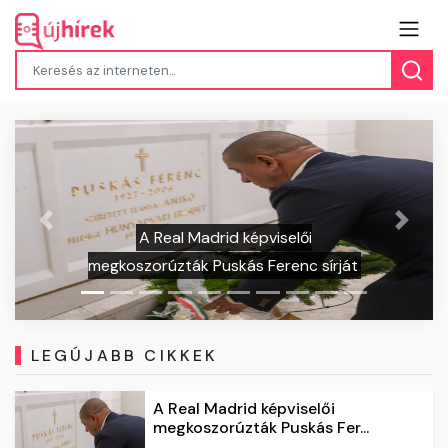
Vegyszer ke
Előző
Követk
A Real Madrid képviselői
rossz
orúzták Puskás Ferenc sírját
LEGÚJABB CIKKEK
A Real Madrid képviselői
megkoszorúzták Puskás Fer...