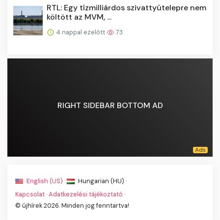
4 nappal ezelőtt
73
RIGHT SIDEBAR BOTTOM AD
English (US) ·
Hungarian (HU) ·
Kapcsolat
·
Adatkezelési tájékoztató
·
© újhírek 2026. Minden jog fenntartva!