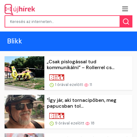
Blikk
„Csak pislogással tud
kommunikálni” – Rollerrel cs...
1 órával ezelőtt
11
"Így jár, aki tornacipőben, meg
papucsban tol...
9 órával ezelőtt
18