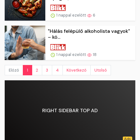
1 nappal ezelőtt
6
"Hálás felépülő alkoholista vagyok"
– kö...
1 nappal ezelőtt
18
Előző
1
2
3
4
Következő
Utolsó
RIGHT SIDEBAR TOP AD