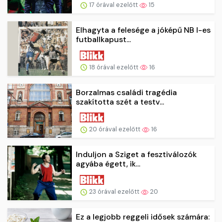
17 órával ezelőtt
15
Elhagyta a felesége a jóképű NB I-es
futballkapust...
18 órával ezelőtt
16
Borzalmas családi tragédia
szakította szét a testv...
20 órával ezelőtt
16
Induljon a Sziget a fesztiválozók
agyába égett, ik...
23 órával ezelőtt
20
Ez a legjobb reggeli idősek számára: