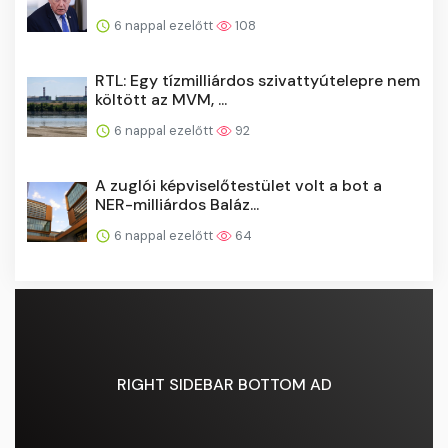
6 nappal ezelőtt
108
RTL: Egy tízmilliárdos szivattyútelepre nem
költött az MVM, ...
6 nappal ezelőtt
92
A zuglói képviselőtestület volt a bot a
NER-milliárdos Baláz...
6 nappal ezelőtt
64
RIGHT SIDEBAR BOTTOM AD