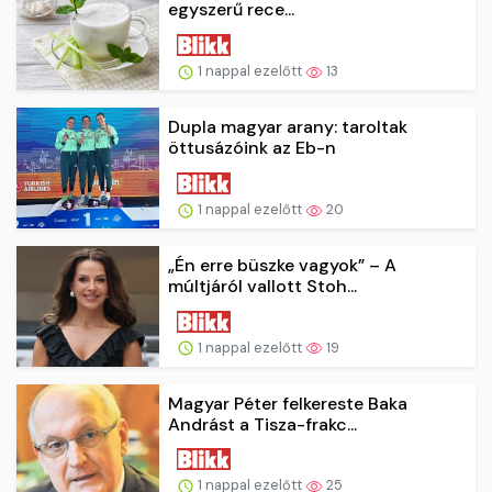
egyszerű rece...
1 nappal ezelőtt
13
Dupla magyar arany: taroltak
öttusázóink az Eb-n
1 nappal ezelőtt
20
„Én erre büszke vagyok” – A
múltjáról vallott Stoh...
1 nappal ezelőtt
19
Magyar Péter felkereste Baka
Andrást a Tisza-frakc...
1 nappal ezelőtt
25