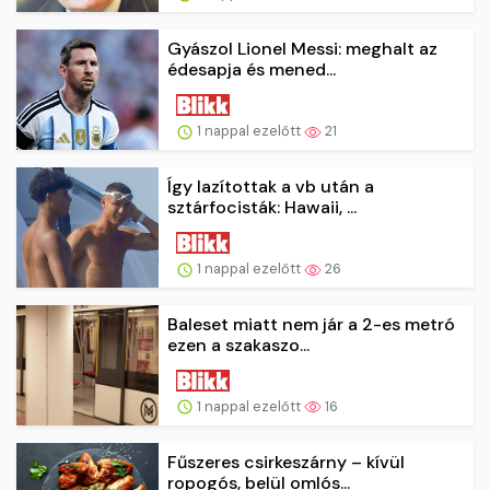
Gyászol Lionel Messi: meghalt az
édesapja és mened...
1 nappal ezelőtt
21
Így lazítottak a vb után a
sztárfocisták: Hawaii, ...
1 nappal ezelőtt
26
Baleset miatt nem jár a 2-es metró
ezen a szakaszo...
1 nappal ezelőtt
16
Fűszeres csirkeszárny – kívül
ropogós, belül omlós...