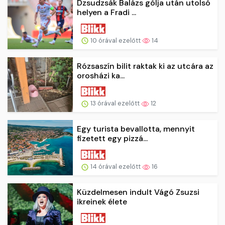
Dzsudzsák Balázs gólja után utolsó
helyen a Fradi ...
10 órával ezelőtt
14
Rózsaszín bilit raktak ki az utcára az
orosházi ka...
13 órával ezelőtt
12
Egy turista bevallotta, mennyit
fizetett egy pizzá...
14 órával ezelőtt
16
Küzdelmesen indult Vágó Zsuzsi
ikreinek élete