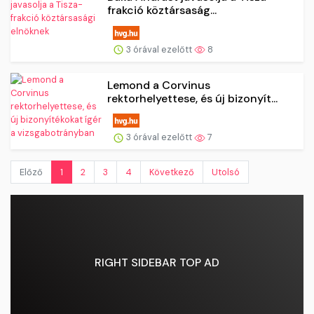
frakció köztársaság...
3 órával ezelőtt
8
Lemond a Corvinus
rektorhelyettese, és új bizonyít...
3 órával ezelőtt
7
Előző
1
2
3
4
Következő
Utolsó
RIGHT SIDEBAR TOP AD