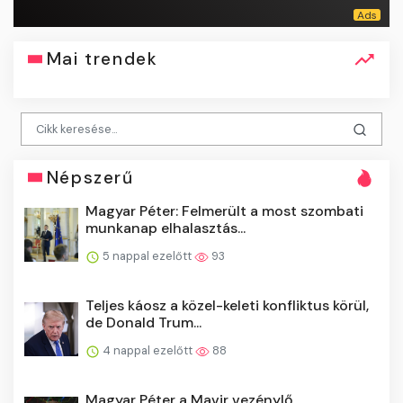
Mai trendek
Népszerű
Magyar Péter: Felmerült a most szombati
munkanap elhalasztás...
5 nappal ezelőtt
93
Teljes káosz a közel-keleti konfliktus körül,
de Donald Trum...
4 nappal ezelőtt
88
Magyar Péter a Mavir vezénylő