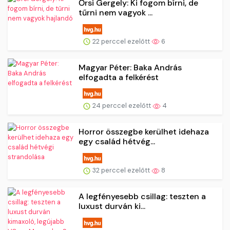
Őrsi Gergely: Ki fogom bírni, de
tűrni nem vagyok ...
22 perccel ezelőtt
6
Magyar Péter: Baka András
elfogadta a felkérést
24 perccel ezelőtt
4
Horror összegbe kerülhet idehaza
egy család hétvég...
32 perccel ezelőtt
8
A legfényesebb csillag: teszten a
luxust durván ki...