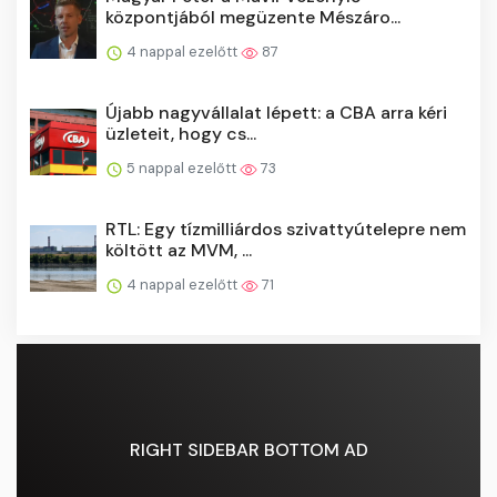
központjából megüzente Mészáro...
4 nappal ezelőtt
87
Újabb nagyvállalat lépett: a CBA arra kéri
üzleteit, hogy cs...
5 nappal ezelőtt
73
RTL: Egy tízmilliárdos szivattyútelepre nem
költött az MVM, ...
4 nappal ezelőtt
71
RIGHT SIDEBAR BOTTOM AD