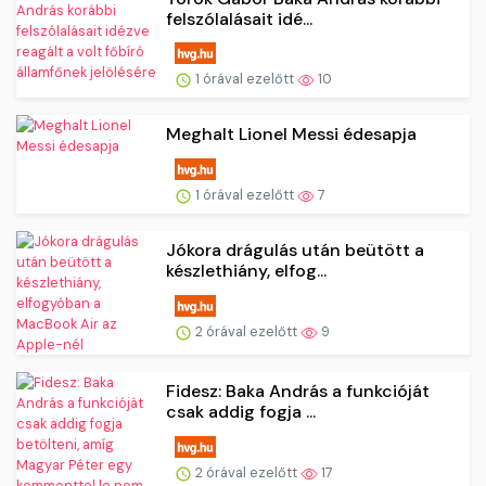
felszólalásait idé...
1 órával ezelőtt
10
Meghalt Lionel Messi édesapja
1 órával ezelőtt
7
Jókora drágulás után beütött a
készlethiány, elfog...
2 órával ezelőtt
9
Fidesz: Baka András a funkcióját
csak addig fogja ...
2 órával ezelőtt
17