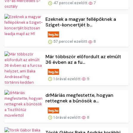
47 perccel ezelőtt
7
Ezeknek a magyar fellépőknek a
Sziget-koncertjét b...
57 perccel ezelőtt
8
Már többször előfordult az elmúlt
36 évben az a fu...
1 órával ezelőtt
9
drMáriás megfestette, hogyan
rettegnek a bűnösök a...
1 órával ezelőtt
8
Török Gábor Baka András korábbi