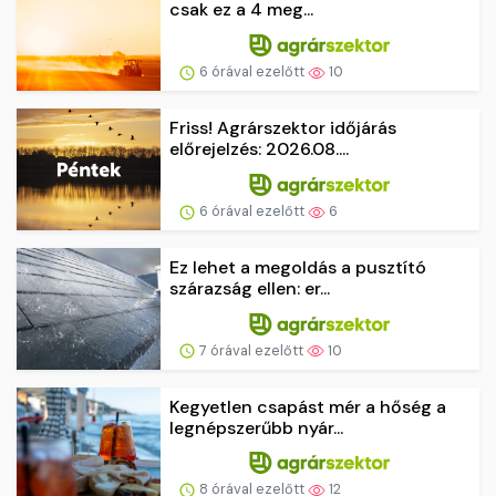
csak ez a 4 meg...
6 órával ezelőtt
10
Friss! Agrárszektor időjárás
előrejelzés: 2026.08....
6 órával ezelőtt
6
Ez lehet a megoldás a pusztító
szárazság ellen: er...
7 órával ezelőtt
10
Kegyetlen csapást mér a hőség a
legnépszerűbb nyár...
8 órával ezelőtt
12