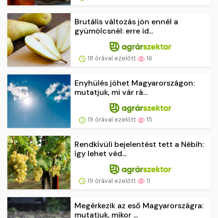
Brutális változás jön ennél a
gyümölcsnél: erre id...
18 órával ezelőtt
16
Enyhülés jöhet Magyarországon:
mutatjuk, mi vár rá...
19 órával ezelőtt
15
Rendkívüli bejelentést tett a Nébih:
így lehet véd...
19 órával ezelőtt
11
Megérkezik az eső Magyarországra:
mutatjuk, mikor ...