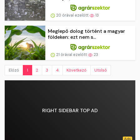
20 órával ezelőtt
13
Meglepő dolog történt a magyar
földeken: ezt nem s...
21 órával ezelőtt
23
Előző
1
2
3
4
Következő
Utolsó
RIGHT SIDEBAR TOP AD