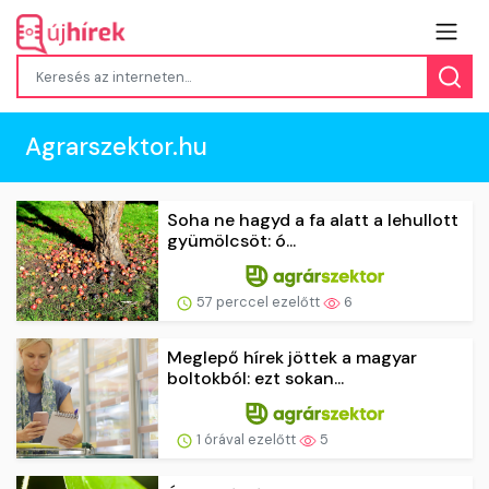
Agrarszektor.hu
Soha ne hagyd a fa alatt a lehullott
gyümölcsöt: ó...
57 perccel ezelőtt
6
Meglepő hírek jöttek a magyar
boltokból: ezt sokan...
1 órával ezelőtt
5