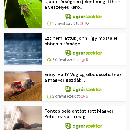
Újabb térségben jelent meg itthon
a veszélyes káro...
1 órával ezelőtt
10
Ezt nem láttuk jönni: így mosta el
ebben a térségb...
2 órával ezelőtt
9
Ennyi volt? Végleg elbúcsúzhatnak
a magyar gazdák ...
2 órával ezelőtt
6
Fontos bejelentést tett Magyar
Péter: ez vár a mag...