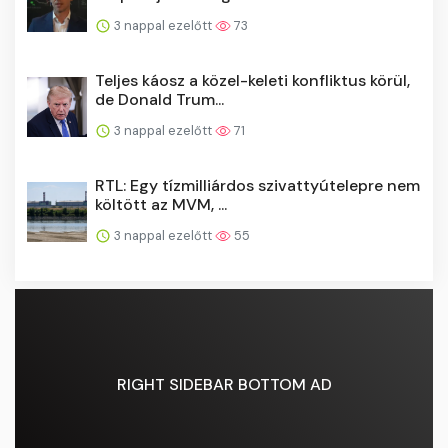
3 nappal ezelőtt
73
Teljes káosz a közel-keleti konfliktus körül,
de Donald Trum...
3 nappal ezelőtt
71
RTL: Egy tízmilliárdos szivattyútelepre nem
költött az MVM, ...
3 nappal ezelőtt
55
RIGHT SIDEBAR BOTTOM AD