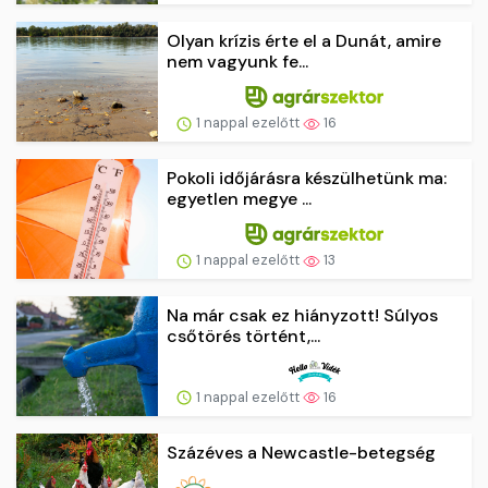
Olyan krízis érte el a Dunát, amire
nem vagyunk fe...
1 nappal ezelőtt
16
Pokoli időjárásra készülhetünk ma:
egyetlen megye ...
1 nappal ezelőtt
13
Na már csak ez hiányzott! Súlyos
csőtörés történt,...
1 nappal ezelőtt
16
Százéves a Newcastle-betegség