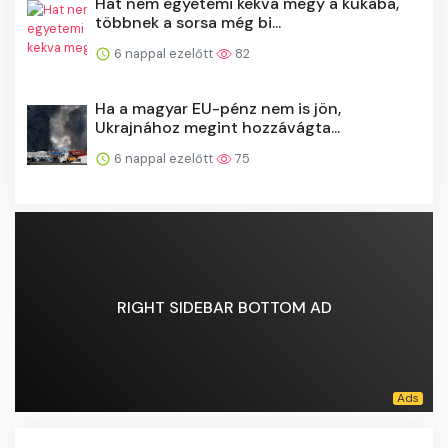
Hat nem egyetemi kekva megy a kukába,
többnek a sorsa még bi...
6 nappal ezelőtt
82
Ha a magyar EU-pénz nem is jön,
Ukrajnához megint hozzávágta...
6 nappal ezelőtt
75
RIGHT SIDEBAR BOTTOM AD