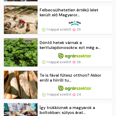
Felbecsülhetetlen értékű lelet
került elő Magyaror...
1 nappal ezelőtt
29
Döntő hetek várnak a
kerttulajdonosokra: ezt még a...
1 nappal ezelőtt
26
Te is fával fűtesz otthon? Akkor
erről a hírről tu...
1 nappal ezelőtt
24
Így trükköznek a magyarok a
boltokban: súlyos árat...