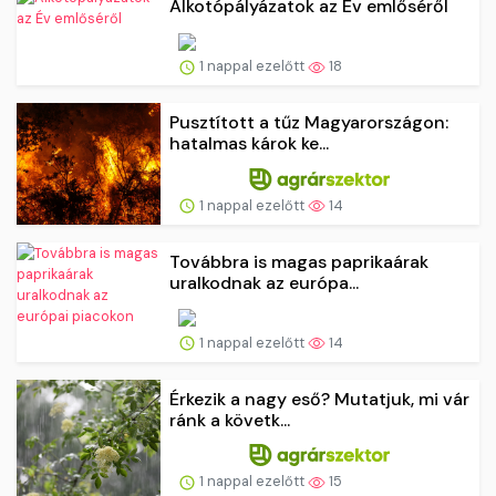
Alkotópályázatok az Év emlőséről
1 nappal ezelőtt
18
Pusztított a tűz Magyarországon:
hatalmas károk ke...
1 nappal ezelőtt
14
Továbbra is magas paprikaárak
uralkodnak az európa...
1 nappal ezelőtt
14
Érkezik a nagy eső? Mutatjuk, mi vár
ránk a követk...
1 nappal ezelőtt
15