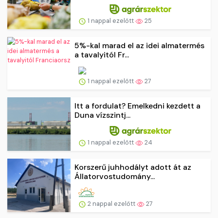
1 nappal ezelőtt
25
5%-kal marad el az idei almatermés
a tavalyitól Fr...
1 nappal ezelőtt
27
Itt a fordulat? Emelkedni kezdett a
Duna vízszintj...
1 nappal ezelőtt
24
Korszerű juhhodályt adott át az
Állatorvostudomány...
2 nappal ezelőtt
27