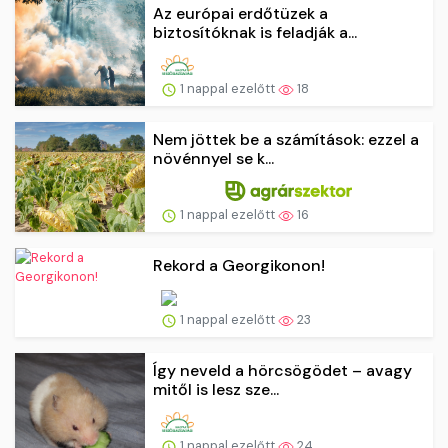
Az európai erdőtüzek a
biztosítóknak is feladják a...
1 nappal ezelőtt
18
Nem jöttek be a számítások: ezzel a
növénnyel se k...
1 nappal ezelőtt
16
Rekord a Georgikonon!
1 nappal ezelőtt
23
Így neveld a hörcsögödet – avagy
mitől is lesz sze...
1 nappal ezelőtt
24