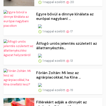
1 nappal ezelőtt
20
Egyre bővül a dinnye kínálata az
európai nagybani ...
1 nappal ezelőtt
17
Átfogó uniós jelentés született az
állattenyésztés...
1 nappal ezelőtt
13
Fórián Zoltán: Mi lesz az
agrárpiacokkal, ha Kína ...
1 nappal ezelőtt
19
Fillérekért adják a dinnyét az