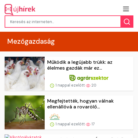
Mezőgazdaság
Működik a legújabb trükk: az
élelmes gazdák már ez...
1 nappal ezelőtt
20
Megfejtették, hogyan válnak
ellenállóvá a rovarölő...
1 nappal ezelőtt
17