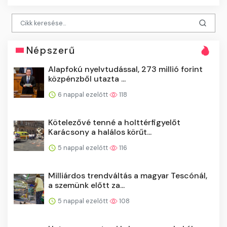
Népszerű
Alapfokú nyelvtudással, 273 millió forint
közpénzből utazta ...
6 nappal ezelőtt
118
Kötelezővé tenné a holttérfigyelőt
Karácsony a halálos körűt...
5 nappal ezelőtt
116
Milliárdos trendváltás a magyar Tescónál,
a szemünk előtt za...
5 nappal ezelőtt
108