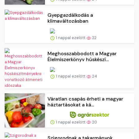
Gyepgazdálkodás a
klímaváltozásban
1 nappal ezelőtt
22
Meghosszabbodott a Magyar
Élelmiszerkönyv húskészí...
1 nappal ezelőtt
24
Váratlan csapás érheti a magyar
háztartásokat a ká...
1 nappal ezelőtt
20
Szigorodnak a takarmányok