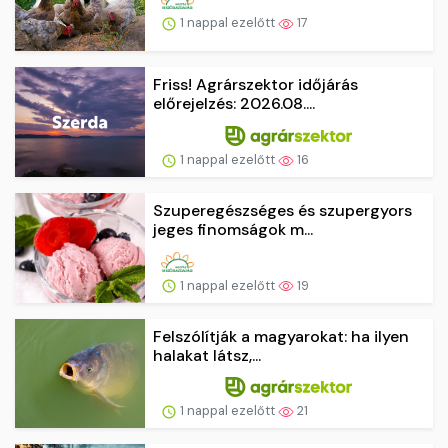
1 nappal ezelőtt
17
Friss! Agrárszektor időjárás
előrejelzés: 2026.08....
1 nappal ezelőtt
16
Szuperegészséges és szupergyors
jeges finomságok m...
1 nappal ezelőtt
19
Felszólítják a magyarokat: ha ilyen
halakat látsz,...
1 nappal ezelőtt
21