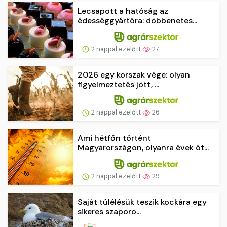
Lecsapott a hatóság az
édességgyártóra: döbbenetes...
2 nappal ezelőtt
27
2026 egy korszak vége: olyan
figyelmeztetés jött, ...
2 nappal ezelőtt
26
Ami hétfőn történt
Magyarországon, olyanra évek ót...
2 nappal ezelőtt
29
Saját túlélésük teszik kockára egy
sikeres szaporo...