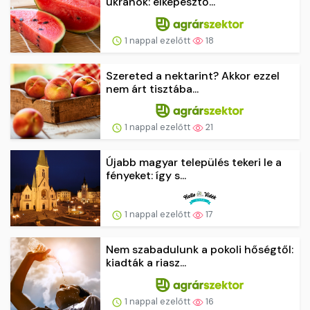
ukránok: elképesztő...
1 nappal ezelőtt
18
Szereted a nektarint? Akkor ezzel
nem árt tisztába...
1 nappal ezelőtt
21
Újabb magyar település tekeri le a
fényeket: így s...
1 nappal ezelőtt
17
Nem szabadulunk a pokoli hőségtől:
kiadták a riasz...
1 nappal ezelőtt
16