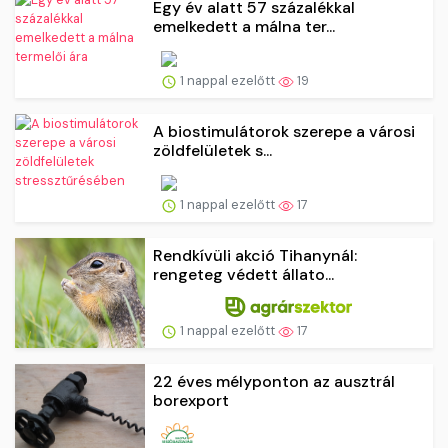
Egy év alatt 57 százalékkal
emelkedett a málna ter...
1 nappal ezelőtt
19
A biostimulátorok szerepe a városi
zöldfelületek s...
1 nappal ezelőtt
17
Rendkívüli akció Tihanynál:
rengeteg védett állato...
1 nappal ezelőtt
17
22 éves mélyponton az ausztrál
borexport