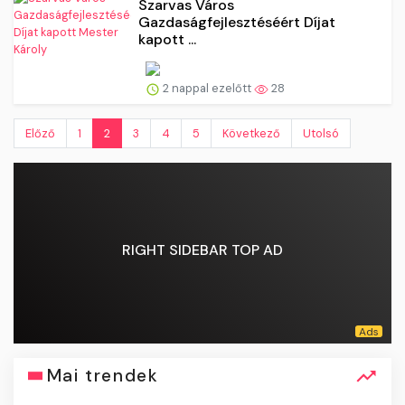
Szarvas Város
Gazdaságfejlesztéséért Díjat
kapott ...
2 nappal ezelőtt
28
Előző
1
2
3
4
5
Következő
Utolsó
RIGHT SIDEBAR TOP AD
Mai trendek