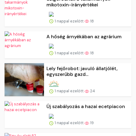
mikotoxin-irányértékei
1 nappal ezelőtt
18
A hőség árnyékában az agrárium
1 nappal ezelőtt
18
Lely fejőrobot: javuló állatjólét,
egyszerűbb gazd...
1 nappal ezelőtt
24
Új szabályozás a hazai ecetpiacon
1 nappal ezelőtt
19