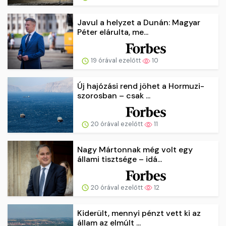
Javul a helyzet a Dunán: Magyar
Péter elárulta, me...
19 órával ezelőtt
10
Új hajózási rend jöhet a Hormuzi-
szorosban – csak ...
20 órával ezelőtt
11
Nagy Mártonnak még volt egy
állami tisztsége – idá...
20 órával ezelőtt
12
Kiderült, mennyi pénzt vett ki az
állam az elmúlt ...