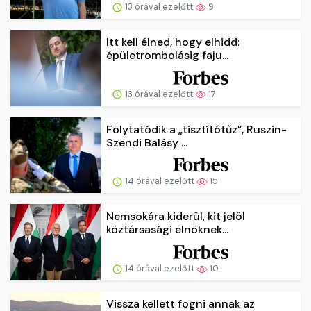
13 órával ezelőtt
9
Itt kell élned, hogy elhidd:
épületrombolásig faju...
13 órával ezelőtt
17
Folytatódik a „tisztítótűz”, Ruszin-
Szendi Balásy ...
14 órával ezelőtt
15
Nemsokára kiderül, kit jelöl
köztársasági elnöknek...
14 órával ezelőtt
10
Vissza kellett fogni annak az