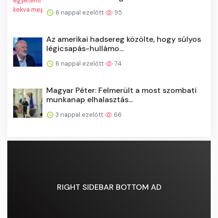
6 nappal ezelőtt
95
Az amerikai hadsereg közölte, hogy súlyos
légicsapás-hullámo...
6 nappal ezelőtt
74
Magyar Péter: Felmerült a most szombati
munkanap elhalasztás...
3 nappal ezelőtt
66
RIGHT SIDEBAR BOTTOM AD