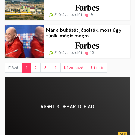
21 órával ezelőtt
9
Már a bukását jósolták, most úgy
tűnik, mégis megm...
21 órával ezelőtt
15
Előző
1
2
3
4
Következő
Utolsó
RIGHT SIDEBAR TOP AD