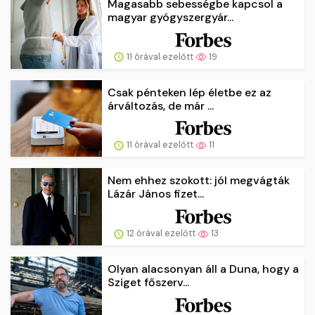
Magasabb sebességbe kapcsol a
magyar gyógyszergyár...
11 órával ezelőtt
19
Csak pénteken lép életbe ez az
árváltozás, de már ...
11 órával ezelőtt
11
Nem ehhez szokott: jól megvágták
Lázár János fizet...
12 órával ezelőtt
13
Olyan alacsonyan áll a Duna, hogy a
Sziget főszerv...