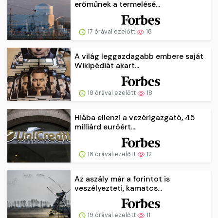
erőműnek a termelésé...
17 órával ezelőtt
18
A világ leggazdagabb embere saját
Wikipédiát akart...
18 órával ezelőtt
18
Hiába ellenzi a vezérigazgató, 45
milliárd euróért...
18 órával ezelőtt
12
Az aszály már a forintot is
veszélyezteti, kamatcs...
19 órával ezelőtt
11