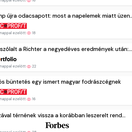
nappal ezelőtt
16
p újra odacsapott: most a napelemek miatt üzen..
nappal ezelőtt
18
zólalt a Richter a negyedéves eredmények után:...
nappal ezelőtt
22
iós büntetés egy ismert magyar fodrászcégnek
nappal ezelőtt
16
ával térnének vissza a korábban leszerelt rend...