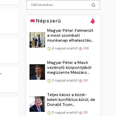
Népszerű
Magyar Péter: Felmerült
a most szombati
munkanap elhalasztás...
6 nappal ezelőtt
108
Magyar Péter a Mavir
vezénylő központjából
.
megüzente Mészáro...
5 nappal ezelőtt
101
Teljes káosz a közel-
keleti konfliktus körül, de
Donald Trum...
5 nappal ezelőtt
101