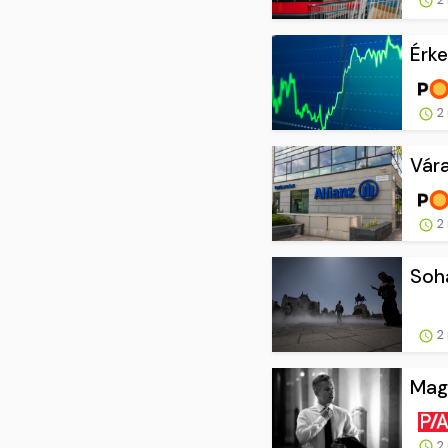
Érke
2 
Vára
2 
Soha
2 
Magy
2 