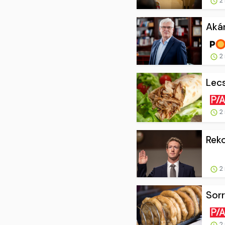
2 
Akár
2 
Lecs
2 
Reko
2 
Sorr
2 