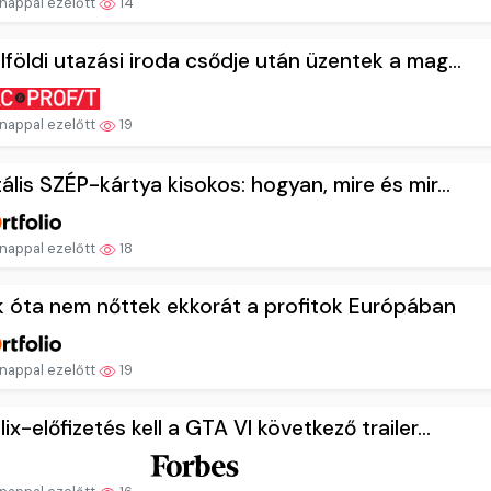
nappal ezelőtt
14
lföldi utazási iroda csődje után üzentek a mag...
nappal ezelőtt
19
tális SZÉP-kártya kisokos: hogyan, mire és mir...
nappal ezelőtt
18
 óta nem nőttek ekkorát a profitok Európában
nappal ezelőtt
19
lix-előfizetés kell a GTA VI következő trailer...