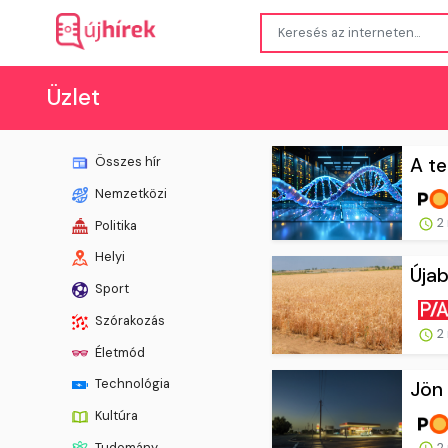
Üzlet
A te
Összes hír
Nemzetközi
2 
Politika
Helyi
Újab
Sport
Szórakozás
2 
Életmód
Technológia
Jön 
Kultúra
2 
Tudomány