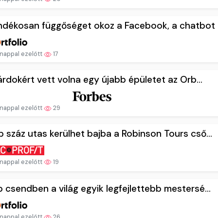
dékosan függőséget okoz a Facebook, a chatbot .
nappal ezelőtt
17
iárdokért vett volna egy újabb épületet az Orb...
nappal ezelőtt
29
 száz utas kerülhet bajba a Robinson Tours cső...
nappal ezelőtt
19
 csendben a világ egyik legfejlettebb mestersé...
nappal ezelőtt
26