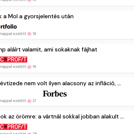
k a Mol a gyorsjelentés után
nappal ezelőtt
18
p aláírt valamit, ami sokaknak fájhat
nappal ezelőtt
18
évtizede nem volt ilyen alacsony az infláció, ...
nappal ezelőtt
21
ok az örömre: a vártnál sokkal jobban alakult ...
nappal ezelőtt
28