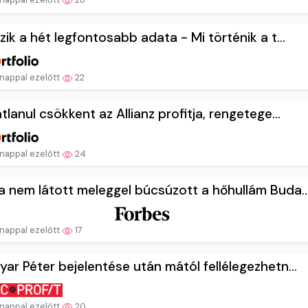
zik a hét legfontosabb adata - Mi történik a t...
nappal ezelőtt
22
tlanul csökkent az Allianz profitja, rengetege...
nappal ezelőtt
24
 nem látott meleggel búcsúzott a hőhullám Buda..
nappal ezelőtt
17
ar Péter bejelentése után mától fellélegezhetn...
nappal ezelőtt
20