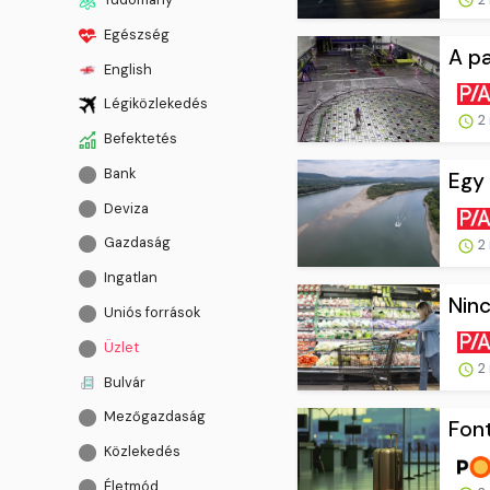
Egészség
A pa
English
Légiközlekedés
2 
Befektetés
Bank
Egy 
Deviza
Gazdaság
2 
Ingatlan
Ninc
Uniós források
Üzlet
2 
Bulvár
Mezőgazdaság
Font
Közlekedés
Életmód