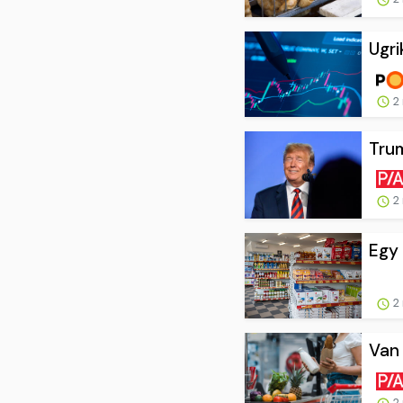
Ugri
2 
Trum
2 
Egy 
2 
Van 
2 