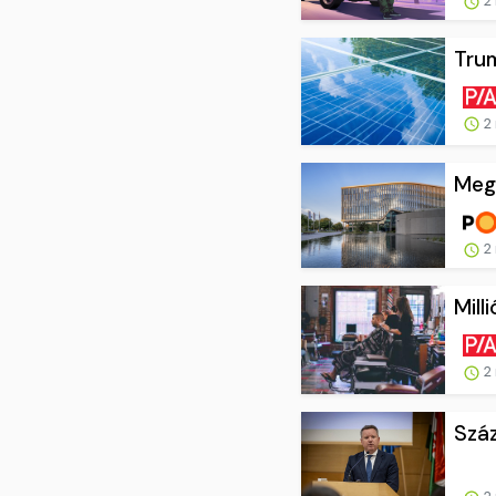
2 
Trum
2 
Megs
2 
Mill
2 
Száz