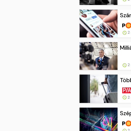
Szán
2 
Mill
2 
Több
2 
Szép
2 