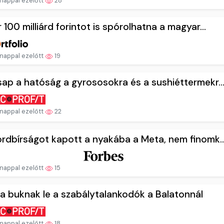
nappal ezelőtt
28
 100 milliárd forintot is spórolhatna a magyar...
nappal ezelőtt
19
ap a hatóság a gyrososokra és a sushiéttermekr..
nappal ezelőtt
22
rdbírságot kapott a nyakába a Meta, nem finomk..
nappal ezelőtt
15
a buknak le a szabálytalankodók a Balatonnál
nappal ezelőtt
18