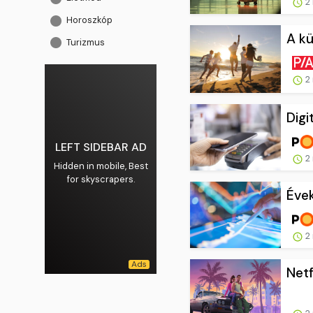
2 
Horoszkóp
A kü
Turizmus
2 
Digi
LEFT SIDEBAR AD
2 
Hidden in mobile, Best
for skyscrapers.
Évek
2 
Netf