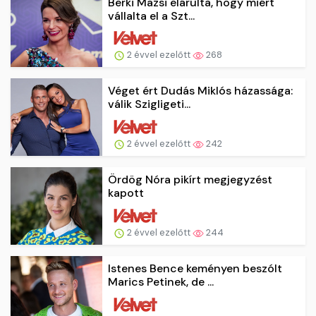
Berki Mazsi elárulta, hogy miért
vállalta el a Szt...
2 évvel ezelőtt
268
Véget ért Dudás Miklós házassága:
válik Szigligeti...
2 évvel ezelőtt
242
Ördög Nóra pikírt megjegyzést
kapott
2 évvel ezelőtt
244
Istenes Bence keményen beszólt
Marics Petinek, de ...