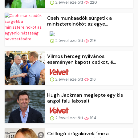
2 évvel ezelőtt
220
Cseh munkaadók sürgetik a
miniszterelnököt az egye...
2 évvel ezelőtt
219
Vilmos herceg nyilvános
eseményen kapott csókot, é...
2 évvel ezelőtt
216
Hugh Jackman meglepte egy kis
angol falu lakosait
2 évvel ezelőtt
194
Csillogó drágakövek: íme a