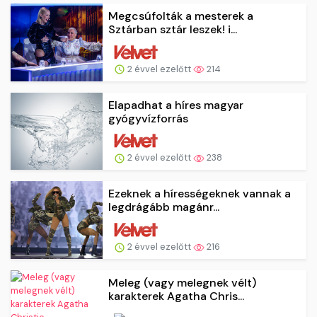
Megcsúfolták a mesterek a
Sztárban sztár leszek! i...
2 évvel ezelőtt
214
Elapadhat a híres magyar
gyógyvízforrás
2 évvel ezelőtt
238
Ezeknek a hírességeknek vannak a
legdrágább magánr...
2 évvel ezelőtt
216
Meleg (vagy melegnek vélt)
karakterek Agatha Chris...