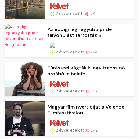
2 évvel ezelőtt
242
Az eddigi legnagyobb pride
felvonulást tartották B...
2 évvel ezelőtt
263
Fűrésszel vágták ki egy transz nő
arcából a belefe...
2 évvel ezelőtt
207
Magyar film nyert díjat a Velencei
Filmfesztiválon...
2 évvel ezelőtt
242