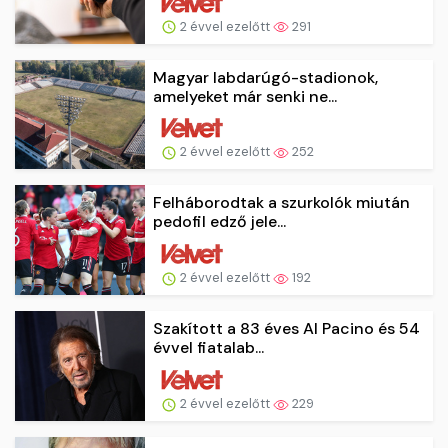
2 évvel ezelőtt
291
Magyar labdarúgó-stadionok,
amelyeket már senki ne...
2 évvel ezelőtt
252
Felháborodtak a szurkolók miután
pedofil edző jele...
2 évvel ezelőtt
192
Szakított a 83 éves Al Pacino és 54
évvel fiatalab...
2 évvel ezelőtt
229