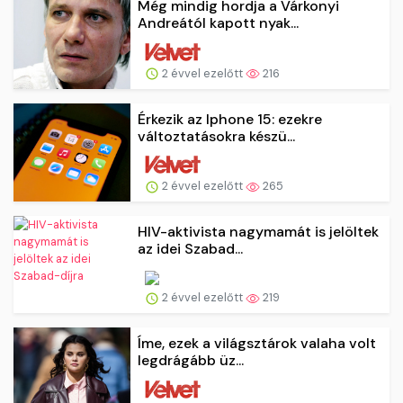
Még mindig hordja a Várkonyi
Andreától kapott nyak...
2 évvel ezelőtt
216
Érkezik az Iphone 15: ezekre
változtatásokra készü...
2 évvel ezelőtt
265
HIV-aktivista nagymamát is jelöltek
az idei Szabad...
2 évvel ezelőtt
219
Íme, ezek a világsztárok valaha volt
legdrágább üz...