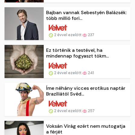
Bajban vannak Sebestyén Balázsék:
több millió fori...
2 évvel ezelőtt
237
Ez történik a testével, ha
mindennap fogyaszt tökm...
2 évvel ezelőtt
241
Íme néhány vicces erotikus naptár
Brazíliától Svéd...
2 évvel ezelőtt
257
Voksán Virág ezért nem mutogatja
a férjét