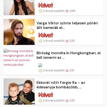
2 évvel ezelőtt
298
Varga Viktor szinte teljesen pőrén
állt kamerák el...
2 évvel ezelőtt
233
Bíróság mondta ki Hongkongban, el
kell ismerni az ...
2 évvel ezelőtt
215
Ekkorát nőtt Fergie fia – az
édesanyja bombázóbb, ...
2 évvel ezelőtt
232