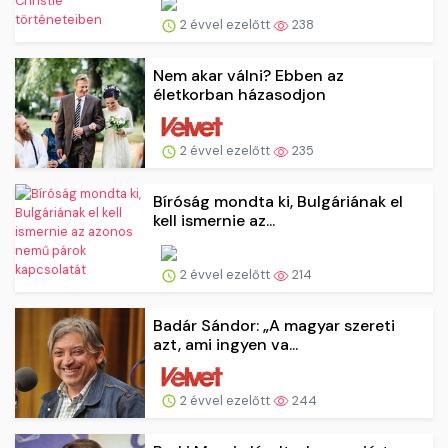
2 évvel ezelőtt
238
Nem akar válni? Ebben az
életkorban házasodjon
2 évvel ezelőtt
235
Bíróság mondta ki, Bulgáriának el
kell ismernie az...
2 évvel ezelőtt
214
Badár Sándor: „A magyar szereti
azt, ami ingyen va...
2 évvel ezelőtt
244