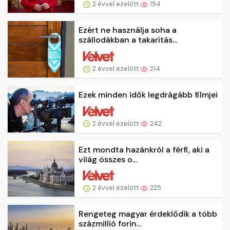
2 évvel ezelőtt
194
Ezért ne használja soha a
szállodákban a takarítás...
2 évvel ezelőtt
214
Ezek minden idők legdrágább filmjei
2 évvel ezelőtt
242
Ezt mondta hazánkról a férfi, aki a
világ összes o...
2 évvel ezelőtt
225
Rengeteg magyar érdeklődik a több
százmillió forin...