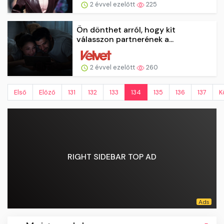
2 évvel ezelőtt
225
Ön dönthet arról, hogy kit
válasszon partnerének a...
2 évvel ezelőtt
260
Első
Előző
131
132
133
134
135
136
137
K
RIGHT SIDEBAR TOP AD