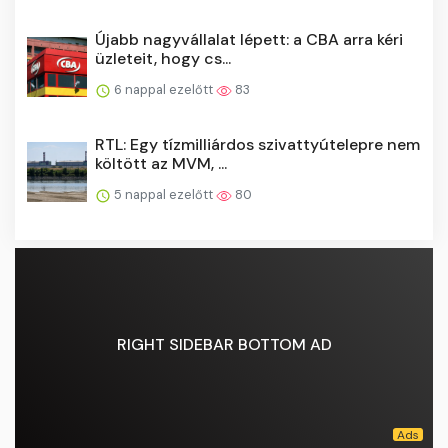
Újabb nagyvállalat lépett: a CBA arra kéri
üzleteit, hogy cs...
6 nappal ezelőtt
83
RTL: Egy tízmilliárdos szivattyútelepre nem
költött az MVM, ...
5 nappal ezelőtt
80
RIGHT SIDEBAR BOTTOM AD