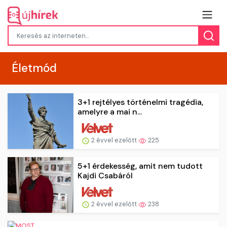
Életmód
3+1 rejtélyes történelmi tragédia,
amelyre a mai n...
2 évvel ezelőtt
225
5+1 érdekesség, amit nem tudott
Kajdi Csabáról
2 évvel ezelőtt
238