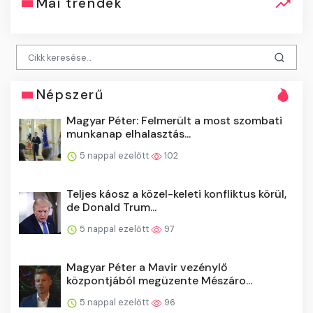
Mai trendek
Népszerű
Magyar Péter: Felmerült a most szombati
munkanap elhalasztás...
5 nappal ezelőtt
102
Teljes káosz a közel-keleti konfliktus körül,
de Donald Trum...
5 nappal ezelőtt
97
Magyar Péter a Mavir vezénylő
központjából megüzente Mészáro...
5 nappal ezelőtt
96