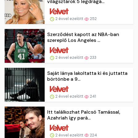
világsztárok 5 legdrágá...
2 évvel ezelőtt
252
Szerződést kapott az NBA-ban
szereplő Los Angeles ...
2 évvel ezelőtt
233
Saját lánya lakoltatta ki és juttatta
börtönbe a 9...
2 évvel ezelőtt
241
Itt találkozhat Palcsó Tamással,
Azahriah így pará...
2 évvel ezelőtt
224