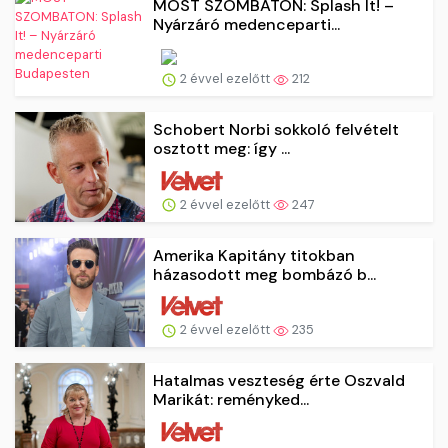
MOST SZOMBATON: Splash It! –
Nyárzáró medenceparti...
2 évvel ezelőtt
212
Schobert Norbi sokkoló felvételt
osztott meg: így ...
2 évvel ezelőtt
247
Amerika Kapitány titokban
házasodott meg bombázó b...
2 évvel ezelőtt
235
Hatalmas veszteség érte Oszvald
Marikát: reményked...