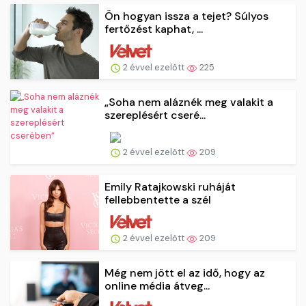
Ön hogyan issza a tejet? Súlyos
fertőzést kaphat, ...
2 évvel ezelőtt
225
„Soha nem aláznék meg valakit a
szereplésért cseré...
2 évvel ezelőtt
209
Emily Ratajkowski ruháját
fellebbentette a szél
2 évvel ezelőtt
209
Még nem jött el az idő, hogy az
online média átveg...