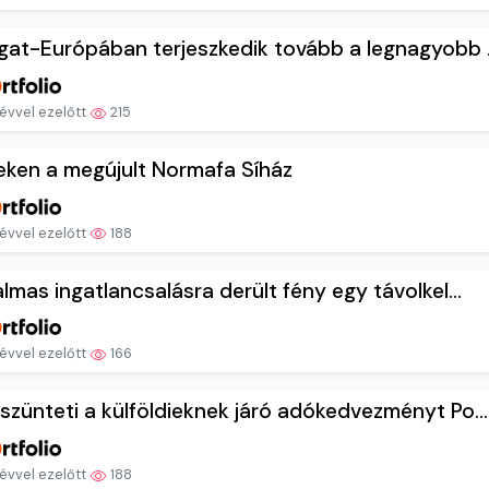
at-Európában terjeszkedik tovább a legnagyobb .
évvel ezelőtt
215
eken a megújult Normafa Síház
évvel ezelőtt
188
lmas ingatlancsalásra derült fény egy távolkel...
évvel ezelőtt
166
zünteti a külföldieknek járó adókedvezményt Po...
évvel ezelőtt
188