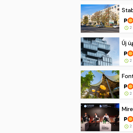
Stab
2 
Új ü
2 
Font
2 
Mire
2 