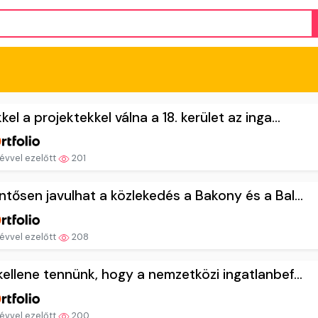
kel a projektekkel válna a 18. kerület az inga...
évvel ezelőtt
201
ntősen javulhat a közlekedés a Bakony és a Bal...
évvel ezelőtt
208
kellene tennünk, hogy a nemzetközi ingatlanbef...
évvel ezelőtt
200