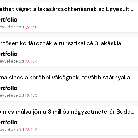
ethet véget a lakásárcsökkenésnek az Egyesült ...
évvel ezelőtt
161
ntősen korlátoznák a turisztikai célú lakáskia...
évvel ezelőtt
164
a sincs a korábbi válságnak, tovább szárnyal a...
évvel ezelőtt
160
m év múlva jön a 3 milliós négyzetméterár Buda...
évvel ezelőtt
184