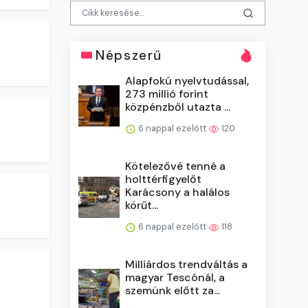
Népszerű
Alapfokú nyelvtudással,
273 millió forint
közpénzből utazta ...
6 nappal ezelőtt
120
Kötelezővé tenné a
holttérfigyelőt
Karácsony a halálos
körűt...
6 nappal ezelőtt
118
Milliárdos trendváltás a
magyar Tescónál, a
szemünk előtt za...