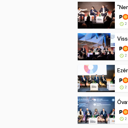
"Nem
2 
Viss
2 
Ezér
2 
Óvat
2 