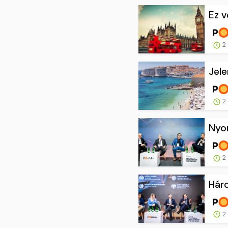
Ez v
2 
Jele
2 
Nyom
2 
Háro
2 