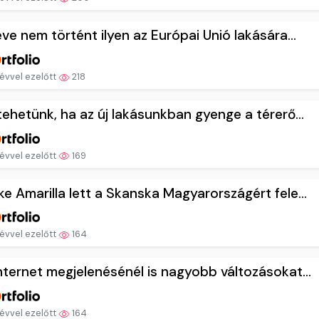
éve nem történt ilyen az Európai Unió lakására...
évvel ezelőtt
218
tehetünk, ha az új lakásunkban gyenge a térerő...
évvel ezelőtt
169
e Amarilla lett a Skanska Magyarországért fele...
évvel ezelőtt
164
nternet megjelenésénél is nagyobb változásokat...
évvel ezelőtt
164