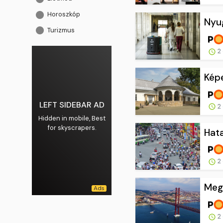
Horoszkóp
Nyug
Turizmus
2 
Kép
LEFT SIDEBAR AD
2 
Hidden in mobile, Best
for skyscrapers.
Hata
2 
Megs
2 