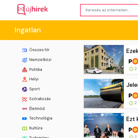
Ingatlan
Ezek
Összes hír
Nemzetközi
2 
Politika
Helyi
Jele
Sport
Szórakozás
2 
Életmód
Ezt 
Technológia
Kultúra
2 
Tudomány