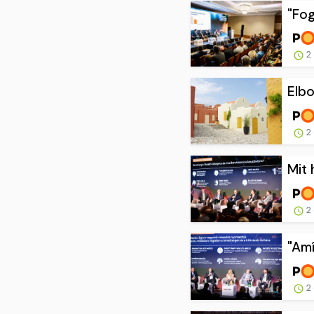
"Fog
2 
Elbo
2 
Mit 
2 
"Amí
2 