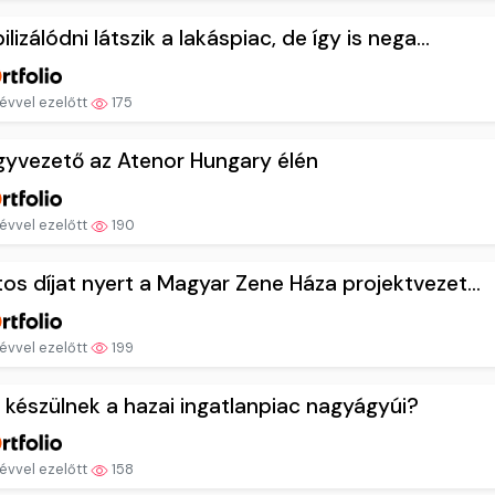
ilizálódni látszik a lakáspiac, de így is nega...
évvel ezelőtt
175
gyvezető az Atenor Hungary élén
évvel ezelőtt
190
os díjat nyert a Magyar Zene Háza projektvezet...
évvel ezelőtt
199
 készülnek a hazai ingatlanpiac nagyágyúi?
évvel ezelőtt
158