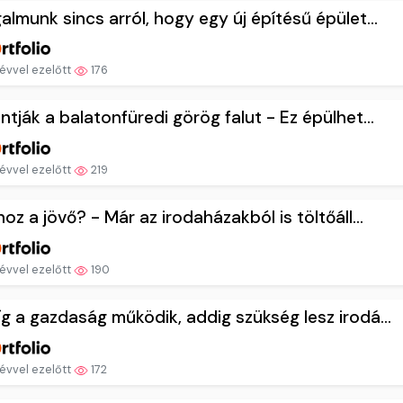
almunk sincs arról, hogy egy új építésű épület...
évvel ezelőtt
176
ntják a balatonfüredi görög falut - Ez épülhet...
évvel ezelőtt
219
hoz a jövő? - Már az irodaházakból is töltőáll...
évvel ezelőtt
190
g a gazdaság működik, addig szükség lesz irodá...
évvel ezelőtt
172