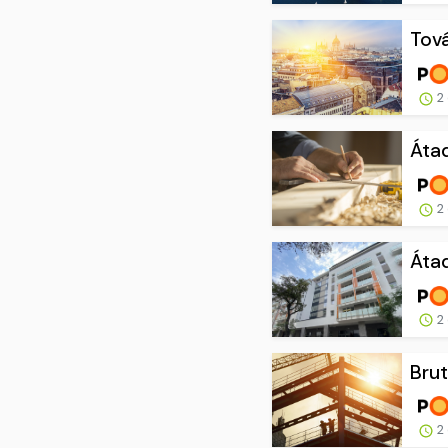
Tová
2 
Átad
2 
Átad
2 
Brut
2 