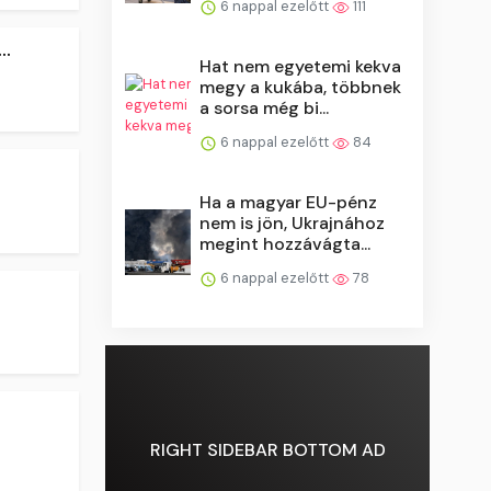
6 nappal ezelőtt
111
..
Hat nem egyetemi kekva
megy a kukába, többnek
a sorsa még bi...
6 nappal ezelőtt
84
Ha a magyar EU-pénz
nem is jön, Ukrajnához
megint hozzávágta...
6 nappal ezelőtt
78
RIGHT SIDEBAR BOTTOM AD