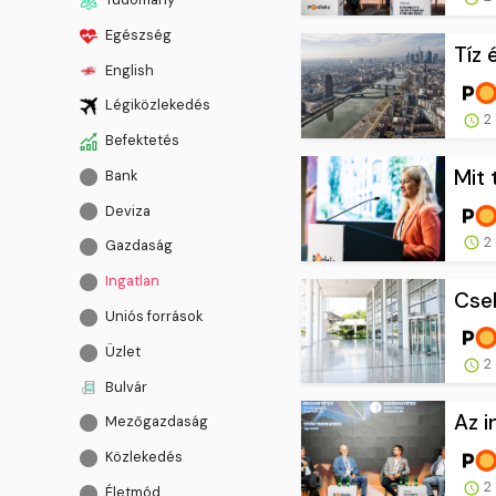
Egészség
Tíz 
English
Légiközlekedés
2 
Befektetés
Mit 
Bank
Deviza
2 
Gazdaság
Ingatlan
Csek
Uniós források
Üzlet
2 
Bulvár
Az i
Mezőgazdaság
Közlekedés
2 
Életmód