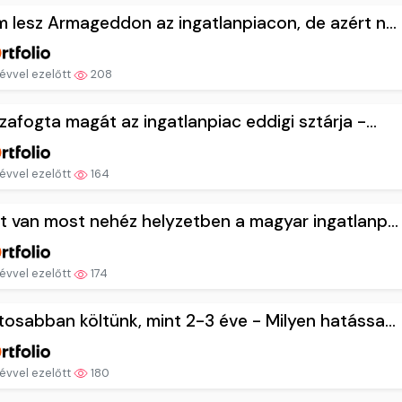
 lesz Armageddon az ingatlanpiacon, de azért n...
évvel ezelőtt
208
zafogta magát az ingatlanpiac eddigi sztárja -...
évvel ezelőtt
164
t van most nehéz helyzetben a magyar ingatlanp...
évvel ezelőtt
174
osabban költünk, mint 2-3 éve - Milyen hatássa...
évvel ezelőtt
180