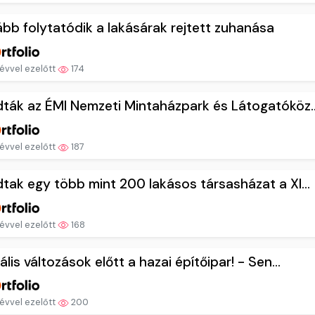
bb folytatódik a lakásárak rejtett zuhanása
évvel ezelőtt
174
ták az ÉMI Nemzeti Mintaházpark és Látogatóköz..
évvel ezelőtt
187
tak egy több mint 200 lakásos társasházat a XI...
évvel ezelőtt
168
ális változások előtt a hazai építőipar! - Sen...
évvel ezelőtt
200