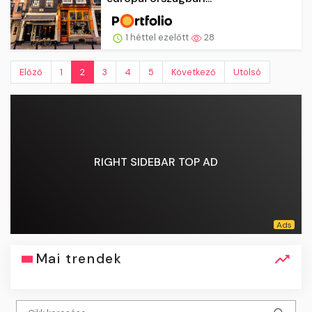
1 héttel ezelőtt
28
Előző
1
2
3
4
5
Következő
Utolsó
RIGHT SIDEBAR TOP AD
Mai trendek