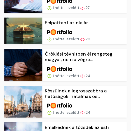
1 héttel ezelőtt
27
Felpattant az olajár
1 héttel ezelőtt
20
Öröklési tévhitben él rengeteg
magyar, nem a végre...
1 héttel ezelőtt
24
Készülnek a legrosszabbra a
hatóságok: hatalmas ös...
1 héttel ezelőtt
24
Emelkednek a tőzsdék az esti