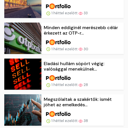
1 héttel ezelőtt
33
Minden eddiginél merészebb célár
érkezett az OTP-r...
1 héttel ezelőtt
30
Eladási hullám söpört végig:
valósággal menekülnek...
1 héttel ezelőtt
28
Megszólaltak a szakértők: ismét
jöhet az emelkedés...
1 héttel ezelőtt
38