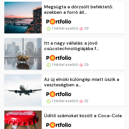
Megsúgta a dörzsölt befektető:
ezekben a forró áll...
1 héttel ezelőtt
29
Itt a nagy vállalás: a jövő
csúcstechnológiájába f...
1 héttel ezelőtt
29
Az új elnöki különgép miatt úszik a
veszteségben a...
1 héttel ezelőtt
32
Üdítő számokat közölt a Coca-Cola