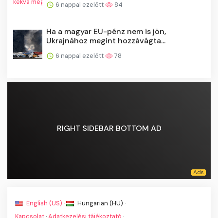
6 nappal ezelőtt
84
Ha a magyar EU-pénz nem is jön,
Ukrajnához megint hozzávágta...
6 nappal ezelőtt
78
RIGHT SIDEBAR BOTTOM AD
English (US) ·
Hungarian (HU) ·
Kapcsolat
·
Adatkezelési tájékoztató
·