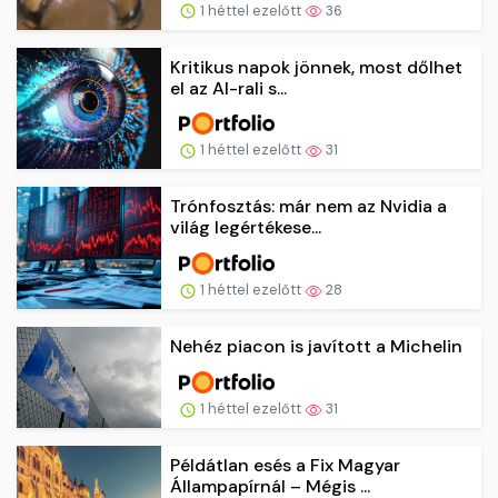
1 héttel ezelőtt
36
Kritikus napok jönnek, most dőlhet
el az AI-rali s...
1 héttel ezelőtt
31
Trónfosztás: már nem az Nvidia a
világ legértékese...
1 héttel ezelőtt
28
Nehéz piacon is javított a Michelin
1 héttel ezelőtt
31
Példátlan esés a Fix Magyar
Állampapírnál – Mégis ...