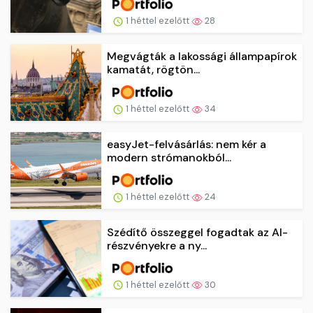
1 héttel ezelőtt
28
Megvágták a lakossági állampapírok
kamatát, rögtön...
1 héttel ezelőtt
34
easyJet-felvásárlás: nem kér a
modern strómanokból...
1 héttel ezelőtt
24
Szédítő összeggel fogadtak az AI-
részvényekre a ny...
1 héttel ezelőtt
30