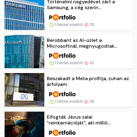
Történelmi negyedévet zárt a
Samsung, a cég szerin...
1 héttel ezelőtt
25
Berobbant az AI-üzlet a
Microsoftnál, megnyugodtak...
1 héttel ezelőtt
33
Beszakadt a Meta profitja, zuhan az
árfolyam
1 héttel ezelőtt
38
Elfogták Jézus zalai
"reinkarnációját", aki millió...