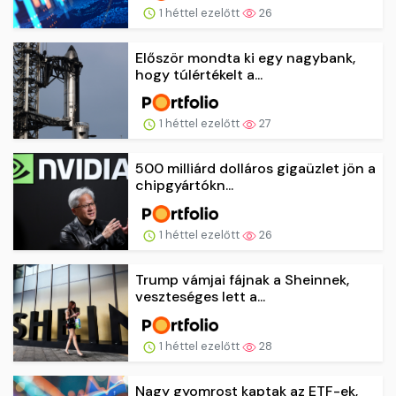
1 héttel ezelőtt
26
Először mondta ki egy nagybank,
hogy túlértékelt a...
1 héttel ezelőtt
27
500 milliárd dolláros gigaüzlet jön a
chipgyártókn...
1 héttel ezelőtt
26
Trump vámjai fájnak a Sheinnek,
veszteséges lett a...
1 héttel ezelőtt
28
Nagy gyomrost kaptak az ETF-ek,