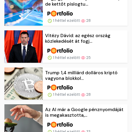
de kettőt pislogtu...
1 héttel ezelőtt
28
Vitézy Dávid: az egész ország
közlekedését át fogj...
1 héttel ezelőtt
25
Trump 1,4 milliárd dolláros kriptó
vagyona blokkol...
1 héttel ezelőtt
28
Az AI már a Google pénznyomdáját
is megakasztotta,...
1 héttel ezelőtt
33