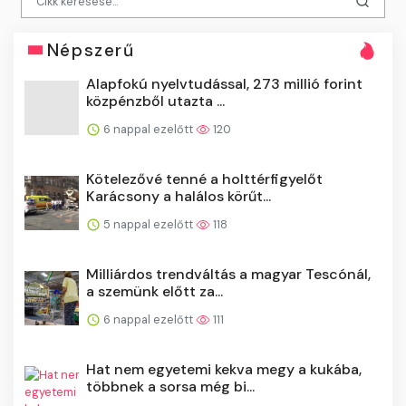
Népszerű
Alapfokú nyelvtudással, 273 millió forint
közpénzből utazta ...
6 nappal ezelőtt
120
Kötelezővé tenné a holttérfigyelőt
Karácsony a halálos körűt...
5 nappal ezelőtt
118
Milliárdos trendváltás a magyar Tescónál,
a szemünk előtt za...
6 nappal ezelőtt
111
Hat nem egyetemi kekva megy a kukába,
többnek a sorsa még bi...