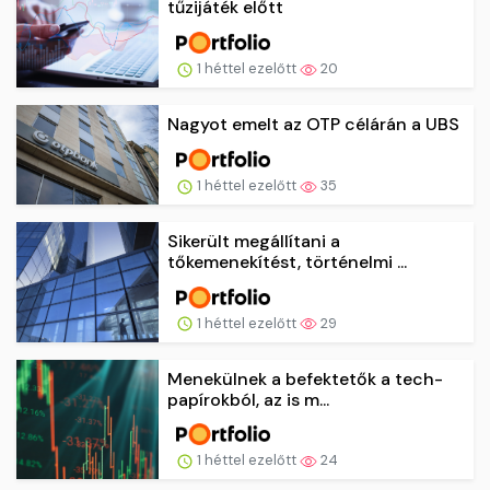
tűzijáték előtt
1 héttel ezelőtt
20
Nagyot emelt az OTP célárán a UBS
1 héttel ezelőtt
35
Sikerült megállítani a
tőkemenekítést, történelmi ...
1 héttel ezelőtt
29
Menekülnek a befektetők a tech-
papírokból, az is m...
1 héttel ezelőtt
24