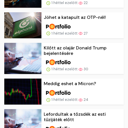
1 héttel ezelőtt
22
Jöhet a katapult az OTP-nél!
1 héttel ezelőtt
27
Kilőtt az olajár Donald Trump
bejelentésére
1 héttel ezelőtt
30
Meddig eshet a Micron?
1 héttel ezelőtt
24
Lefordultak a tőzsdék az esti
tűzijáték előtt