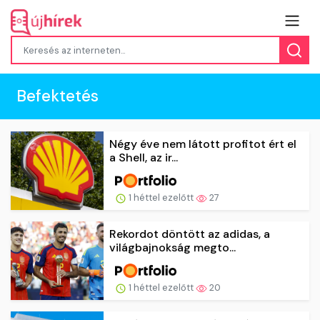
Befektetés
Négy éve nem látott profitot ért el
a Shell, az ir...
1 héttel ezelőtt
27
Rekordot döntött az adidas, a
világbajnokság megto...
1 héttel ezelőtt
20