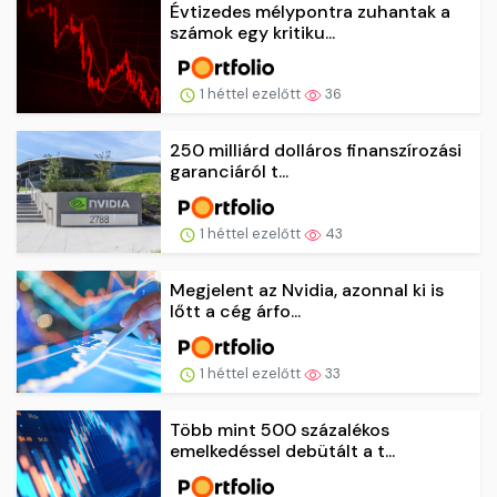
Évtizedes mélypontra zuhantak a
számok egy kritiku...
1 héttel ezelőtt
36
250 milliárd dolláros finanszírozási
garanciáról t...
1 héttel ezelőtt
43
Megjelent az Nvidia, azonnal ki is
lőtt a cég árfo...
1 héttel ezelőtt
33
Több mint 500 százalékos
emelkedéssel debütált a t...