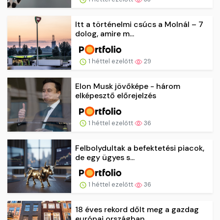
Itt a történelmi csúcs a Molnál – 7
dolog, amire m...
1 héttel ezelőtt
29
Elon Musk jövőképe - három
elképesztő előrejelzés
1 héttel ezelőtt
36
Felbolydultak a befektetési piacok,
de egy ügyes s...
1 héttel ezelőtt
36
18 éves rekord dőlt meg a gazdag
európai országban...