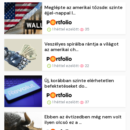
Meglépte az amerikai tőzsde: szinte
éjjel-nappal l...
1 héttel ezelőtt
35
Veszélyes spirálba rántja a világot
az amerikai ch...
1 héttel ezelőtt
22
Új, korábban szinte elérhetetlen
befektetéseket do...
1 héttel ezelőtt
37
Ebben az évtizedben még nem volt
ilyen olcsó ez a ...