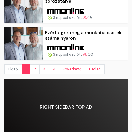
sorozataival
3 nappal ezelőtt
19
Ezért ugrik meg a munkabalesetek
száma nyáron
3 nappal ezelőtt
20
Előző
1
2
3
4
Következő
Utolsó
RIGHT SIDEBAR TOP AD