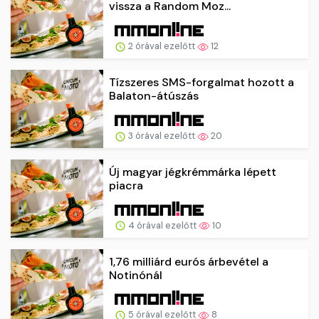
vissza a Random Moz...
2 órával ezelőtt
12
Tízszeres SMS-forgalmat hozott a
Balaton-átúszás
3 órával ezelőtt
20
Új magyar jégkrémmárka lépett
piacra
4 órával ezelőtt
10
1,76 milliárd eurós árbevétel a
Notinónál
5 órával ezelőtt
8