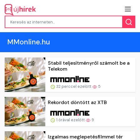
MMonline.hu
Stabil teljesítményről számolt be a
Telekom
32 perccel ezelőtt
5
Rekordot döntött az XTB
1 órával ezelőtt
9
Izgalmas meglepetésfilmmel tér