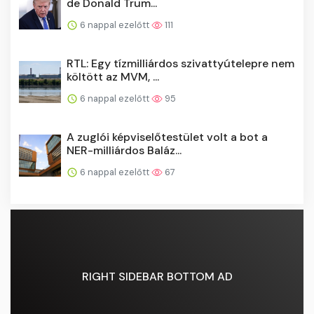
de Donald Trum...
6 nappal ezelőtt
111
RTL: Egy tízmilliárdos szivattyútelepre nem
költött az MVM, ...
6 nappal ezelőtt
95
A zuglói képviselőtestület volt a bot a
NER-milliárdos Baláz...
6 nappal ezelőtt
67
RIGHT SIDEBAR BOTTOM AD