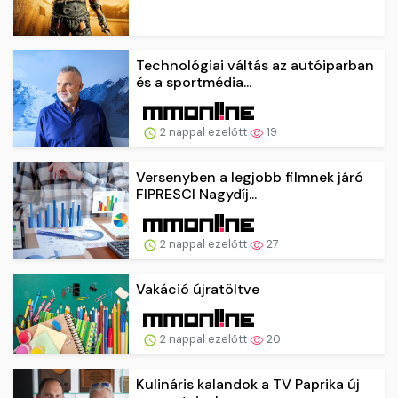
Technológiai váltás az autóiparban
és a sportmédia...
2 nappal ezelőtt
19
Versenyben a legjobb filmnek járó
FIPRESCI Nagydíj...
2 nappal ezelőtt
27
Vakáció újratöltve
2 nappal ezelőtt
20
Kulináris kalandok a TV Paprika új