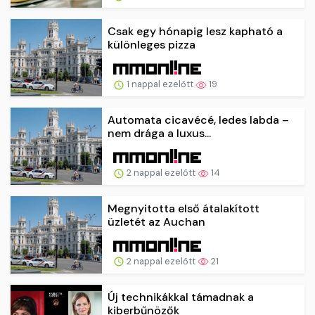
Csak egy hónapig lesz kapható a
különleges pizza
1 nappal ezelőtt
19
Automata cicavécé, ledes labda –
nem drága a luxus...
2 nappal ezelőtt
14
Megnyitotta első átalakított
üzletét az Auchan
2 nappal ezelőtt
21
Új technikákkal támadnak a
kiberbűnözők