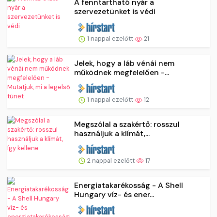
A fenntartható nyár a
szervezetünket is védi
1 nappal ezelőtt
21
Jelek, hogy a láb vénái nem
működnek megfelelően -...
1 nappal ezelőtt
12
Megszólal a szakértő: rosszul
használjuk a klímát,...
2 nappal ezelőtt
17
Energiatakarékosság - A Shell
Hungary víz- és ener...