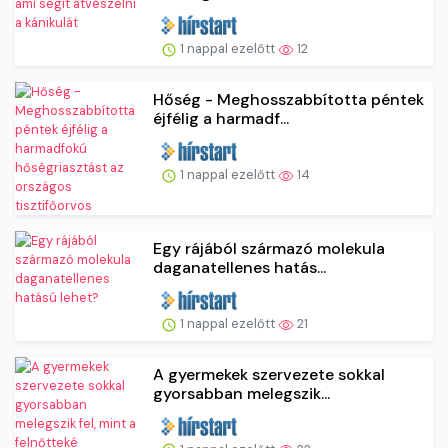
1 nappal ezelőtt
12
Hőség - Meghosszabbította péntek
éjfélig a harmadf...
1 nappal ezelőtt
14
Egy rájából származó molekula
daganatellenes hatás...
1 nappal ezelőtt
21
A gyermekek szervezete sokkal
gyorsabban melegszik...