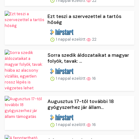
1 nappal ezelőtt
22
Ezt teszi a szervezettel a tartós
hőség
1 nappal ezelőtt
22
Sorra szedik áldozataikat a magyar
folyók, tavak: ...
1 nappal ezelőtt
16
Augusztus 17-től további 18
gyógyszerhez jár állam...
1 nappal ezelőtt
16