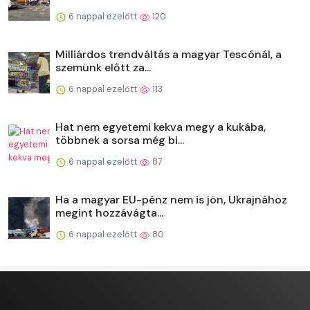
6 nappal ezelőtt
120
Milliárdos trendváltás a magyar Tescónál, a
szemünk előtt za...
6 nappal ezelőtt
113
Hat nem egyetemi kekva megy a kukába,
többnek a sorsa még bi...
6 nappal ezelőtt
87
Ha a magyar EU-pénz nem is jön, Ukrajnához
megint hozzávágta...
6 nappal ezelőtt
80