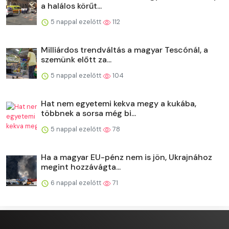
a halálos körűt...
5 nappal ezelőtt
112
Milliárdos trendváltás a magyar Tescónál, a
szemünk előtt za...
5 nappal ezelőtt
104
Hat nem egyetemi kekva megy a kukába,
többnek a sorsa még bi...
5 nappal ezelőtt
78
Ha a magyar EU-pénz nem is jön, Ukrajnához
megint hozzávágta...
6 nappal ezelőtt
71