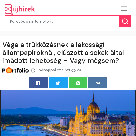
Vége a trükközésnek a lakossági
állampapíroknál, elúszott a sokak által
imádott lehetőség – Vagy mégsem?
1 hónappal ezelőtt
23