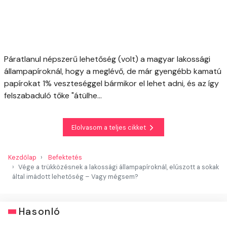
Páratlanul népszerű lehetőség (volt) a magyar lakossági
állampapíroknál, hogy a meglévő, de már gyengébb kamatú
papírokat 1% veszteséggel bármikor el lehet adni, és az így
felszabaduló tőke "átülhe...
Elolvasom a teljes cikket
Kezdőlap
Befektetés
Vége a trükközésnek a lakossági állampapíroknál, elúszott a sokak
által imádott lehetőség – Vagy mégsem?
Hasonló