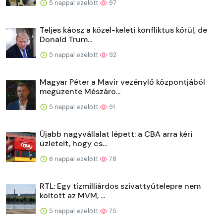
5 nappal ezelőtt
97
Teljes káosz a közel-keleti konfliktus körül, de
Donald Trum...
5 nappal ezelőtt
92
Magyar Péter a Mavir vezénylő központjából
megüzente Mészáro...
5 nappal ezelőtt
91
Újabb nagyvállalat lépett: a CBA arra kéri
üzleteit, hogy cs...
6 nappal ezelőtt
78
RTL: Egy tízmilliárdos szivattyútelepre nem
költött az MVM, ...
5 nappal ezelőtt
75