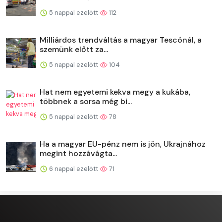
5 nappal ezelőtt
112
Milliárdos trendváltás a magyar Tescónál, a
szemünk előtt za...
5 nappal ezelőtt
104
Hat nem egyetemi kekva megy a kukába,
többnek a sorsa még bi...
5 nappal ezelőtt
78
Ha a magyar EU-pénz nem is jön, Ukrajnához
megint hozzávágta...
6 nappal ezelőtt
71