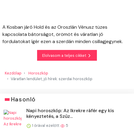
A Kosban járó Hold és az Oroszlán Vénusz tüzes
kapcsolata bátorságot, örömöt és váratlan jó
fordulatokat ígér ezen a szerdán minden csillagjegynek.
Elolvasom a teljes cikket
Kezdőlap
Horoszkóp
Váratlan lendület, jó hírek: szerdai horoszkóp
Hasonló
Napi horoszkóp: Az Ikrekre ráfér egy kis
kényeztetés, a Szűz...
1 órával ezelőtt
5