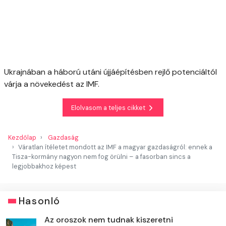
Ukrajnában a háború utáni újjáépítésben rejlő potenciáltól
várja a növekedést az IMF.
Elolvasom a teljes cikket
Kezdőlap
Gazdaság
Váratlan ítéletet mondott az IMF a magyar gazdaságról: ennek a
Tisza-kormány nagyon nem fog örülni – a fasorban sincs a
legjobbakhoz képest
Hasonló
Az oroszok nem tudnak kiszeretni