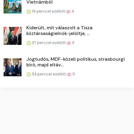
Vietnámból
19 perccel ezelőtt
4
Kiderült, mit válaszolt a Tisza
köztársaságielnök-jelöltje, ...
37 perccel ezelőtt
9
Jogtudós, MDF-közeli politikus, strasbourgi
bíró, majd eltáv...
53 perccel ezelőtt
11