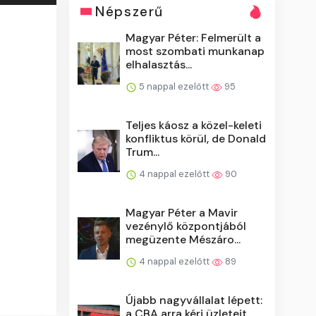
Népszerű
Magyar Péter: Felmerült a
most szombati munkanap
elhalasztás...
5 nappal ezelőtt
95
Teljes káosz a közel-keleti
konfliktus körül, de Donald
Trum...
4 nappal ezelőtt
90
Magyar Péter a Mavir
vezénylő központjából
megüzente Mészáro...
4 nappal ezelőtt
89
Újabb nagyvállalat lépett:
a CBA arra kéri üzleteit,