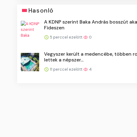
Hasonló
A KDNP szerint Baka András bosszút akar
Fideszen
5 perccel ezelőtt
0
Vegyszer került a medencébe, többen ro
lettek a népszer...
11 perccel ezelőtt
4