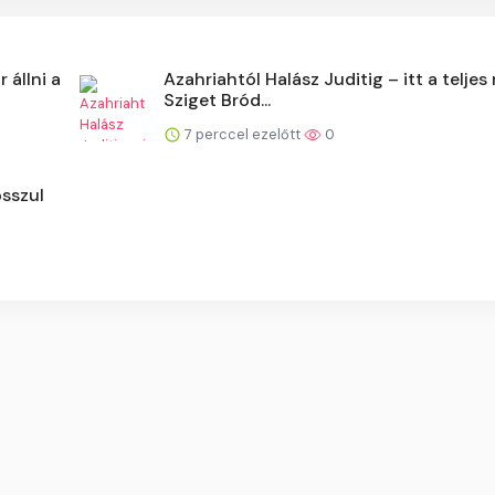
 állni a
Azahriahtól Halász Juditig – itt a telje
Sziget Bród...
7 perccel ezelőtt
0
sszul