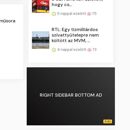
hogy cs...
5 nappal ezelőtt
75
s műsora
RTL: Egy tízmilliárdos
szivattyútelepre nem
költött az MVM, ...
4 nappal ezelőtt
73
RIGHT SIDEBAR BOTTOM AD