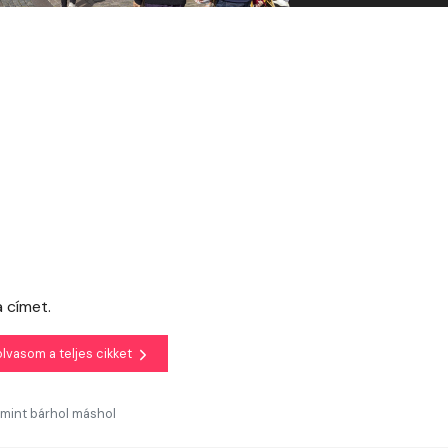
 címet.
olvasom a teljes cikket
, mint bárhol máshol