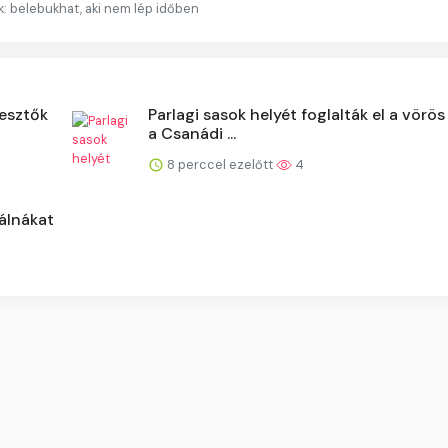
k: belebukhat, aki nem lép időben
esztők
Parlagi sasok helyét foglalták el a vörö
a Csanádi ...
8 perccel ezelőtt
4
álnákat