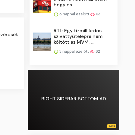
hogy cs...
5 nappal ezelőtt
63
RTL: Egy tízmilliárdos
s vércsék
szivattyútelepre nem
költött az MVM, ...
3 nappal ezelőtt
62
RIGHT SIDEBAR BOTTOM AD