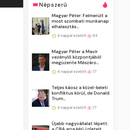
Népszerű
Magyar Péter: Felmerült a
most szombati munkanap
elhalasztás...
4 nappal ezelőtt
84
Magyar Péter a Mavir
vezénylő központjából
megüzente Mészáro...
4 nappal ezelőtt
77
Teljes káosz a közel-keleti
konfliktus körül, de Donald
Trum...
4 nappal ezelőtt
77
Újabb nagyvállalat lépett:
a CBA arra kéri üzleteit,