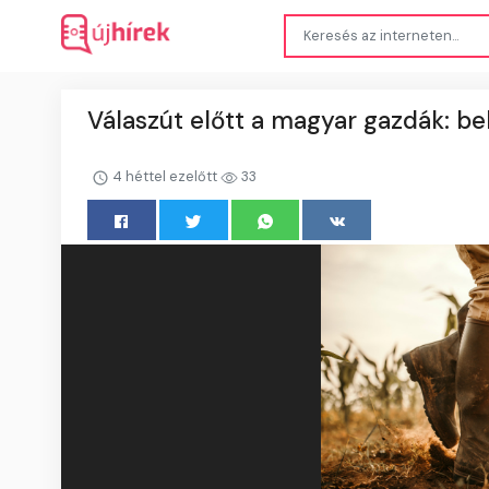
Válaszút előtt a magyar gazdák: be
4 héttel ezelőtt
33