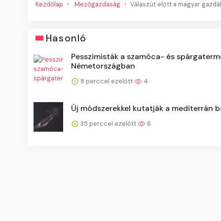
Kezdőlap
Mezőgazdaság
Válaszút előtt a magyar gazdá
Hasonló
Pesszimisták a szamóca- és spárgaterm
Németországban
8 perccel ezelőtt
4
Új módszerekkel kutatják a mediterrán b
35 perccel ezelőtt
6