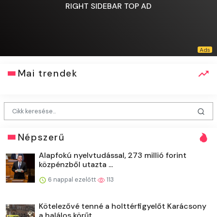
RIGHT SIDEBAR TOP AD
Mai trendek
Népszerű
Alapfokú nyelvtudással, 273 millió forint
közpénzből utazta ...
6 nappal ezelőtt
113
Kötelezővé tenné a holttérfigyelőt Karácsony
a halálos körűt...