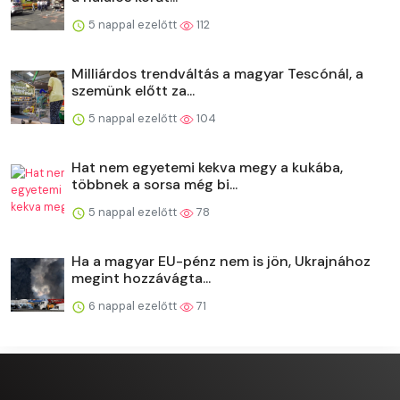
5 nappal ezelőtt
112
Milliárdos trendváltás a magyar Tescónál, a
szemünk előtt za...
5 nappal ezelőtt
104
Hat nem egyetemi kekva megy a kukába,
többnek a sorsa még bi...
5 nappal ezelőtt
78
Ha a magyar EU-pénz nem is jön, Ukrajnához
megint hozzávágta...
6 nappal ezelőtt
71