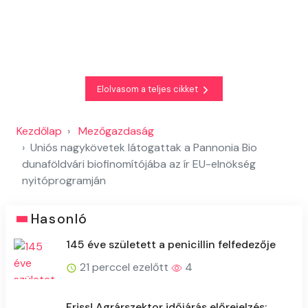
Elolvasom a teljes cikket
Kezdőlap
Mezőgazdaság
Uniós nagykövetek látogattak a Pannonia Bio
dunaföldvári biofinomítójába az ír EU-elnökség
nyitóprogramján
Hasonló
145 éve született a penicillin felfedezője
21 perccel ezelőtt
4
Friss! Agrárszektor időjárás előrejelzés: