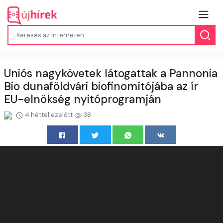
Uniós nagykövetek látogattak a Pannonia
Bio dunaföldvári biofinomítójába az ír
EU-elnökség nyitóprogramján
4 héttel ezelőtt
38