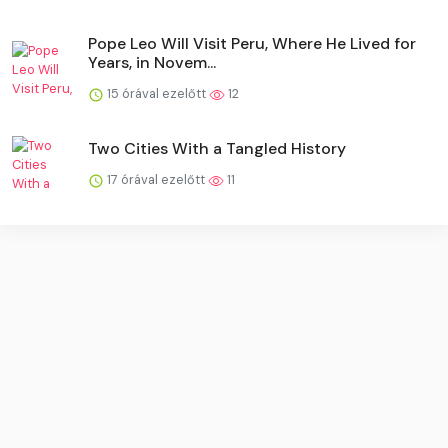
Pope Leo Will Visit Peru, Where He Lived for
Years, in Novem...
15 órával ezelőtt
12
Two Cities With a Tangled History
17 órával ezelőtt
11