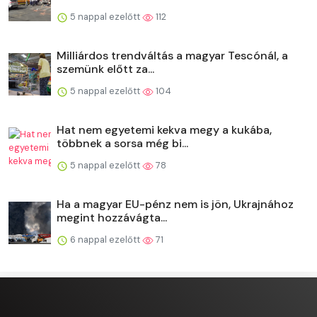
5 nappal ezelőtt
112
Milliárdos trendváltás a magyar Tescónál, a
szemünk előtt za...
5 nappal ezelőtt
104
Hat nem egyetemi kekva megy a kukába,
többnek a sorsa még bi...
5 nappal ezelőtt
78
Ha a magyar EU-pénz nem is jön, Ukrajnához
megint hozzávágta...
6 nappal ezelőtt
71