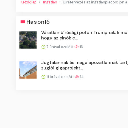
Kezdőlap
Ingatlan
Újratervezés az ingatlanpiacon: jön a
Hasonló
Váratlan bírósági pofon Trumpnak: kimo
hogy az elnök c...
7 órával ezelőtt
13
Jogtalannak és megalapozatlannak tartj
zuglói gigaprojekt...
11 órával ezelőtt
14