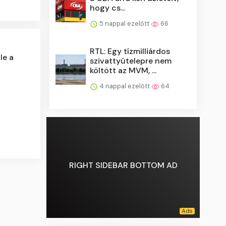
hogy cs...
5 nappal ezelőtt
66
RTL: Egy tízmilliárdos
le a
szivattyútelepre nem
költött az MVM, ...
4 nappal ezelőtt
64
RIGHT SIDEBAR BOTTOM AD