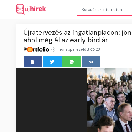
Újratervezés az ingatlanpiacon: jö
ahol még él az early bird ár
1 hónappal ezelőtt
23