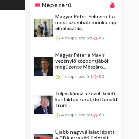
Népszerű
Magyar Péter: Felmerült a
most szombati munkanap
elhalasztás...
4 nappal ezelőtt
86
Magyar Péter a Mavir
vezénylő központjából
megüzente Mészáro...
4 nappal ezelőtt
80
Teljes káosz a közel-keleti
konfliktus körül, de Donald
Trum...
4 nappal ezelőtt
80
Újabb nagyvállalat lépett:
a CBA arra kéri üzleteit,