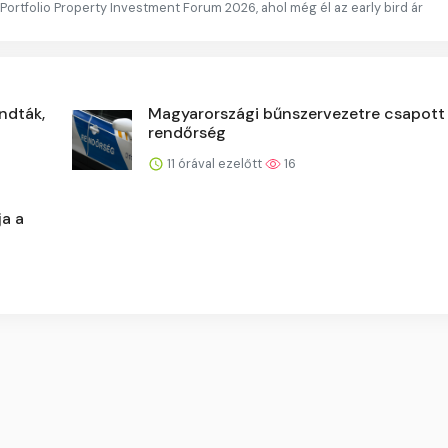
 Portfolio Property Investment Forum 2026, ahol még él az early bird ár
ndták,
Magyarországi bűnszervezetre csapott 
rendőrség
11 órával ezelőtt
16
a a