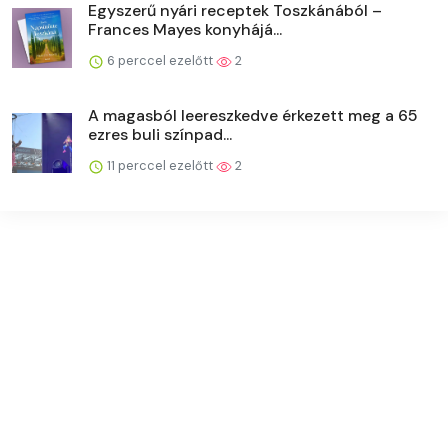
Egyszerű nyári receptek Toszkánából –
Frances Mayes konyhájá...
6 perccel ezelőtt
2
A magasból leereszkedve érkezett meg a 65
ezres buli színpad...
11 perccel ezelőtt
2