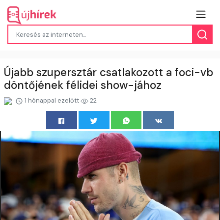
Újabb szupersztár csatlakozott a foci-vb
döntőjének félidei show-jához
1 hónappal ezelőtt
22