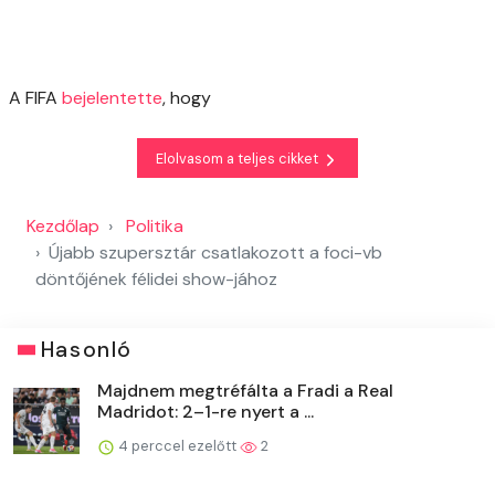
A FIFA
bejelentette
, hogy
Elolvasom a teljes cikket
Kezdőlap
Politika
Újabb szupersztár csatlakozott a foci-vb
döntőjének félidei show-jához
Hasonló
Majdnem megtréfálta a Fradi a Real
Madridot: 2–1-re nyert a ...
4 perccel ezelőtt
2