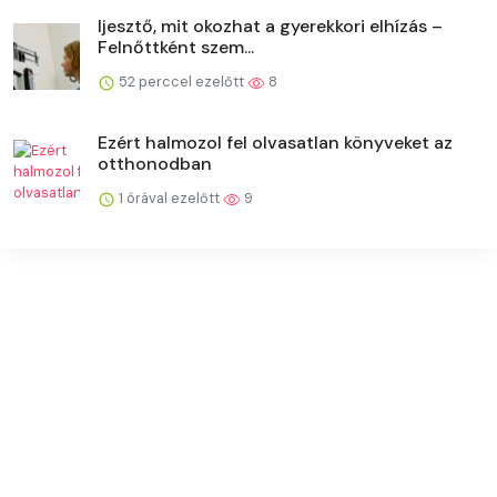
Ijesztő, mit okozhat a gyerekkori elhízás –
Felnőttként szem...
52 perccel ezelőtt
8
Ezért halmozol fel olvasatlan könyveket az
otthonodban
1 órával ezelőtt
9