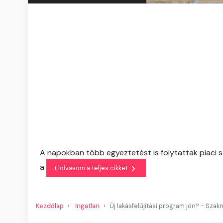
A napokban több egyeztetést is folytattak piaci s
a
Elolvasom a teljes cikket
Kezdőlap
Ingatlan
Új lakásfelújítási program jön? - Sza