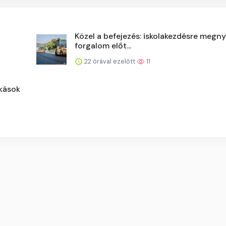
Közel a befejezés: iskolakezdésre megnyi
forgalom előt...
22 órával ezelőtt
11
akások