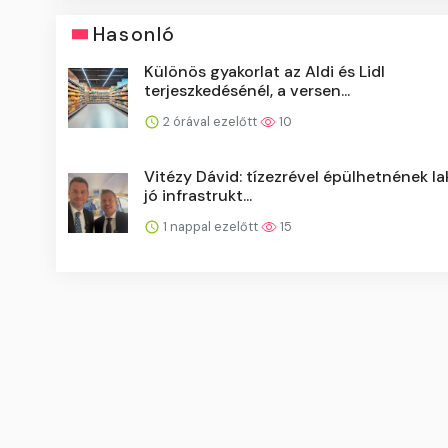
Hasonló
Különös gyakorlat az Aldi és Lidl
terjeszkedésénél, a versen...
2 órával ezelőtt
10
Vitézy Dávid: tízezrével épülhetnének l
jó infrastrukt...
1 nappal ezelőtt
15