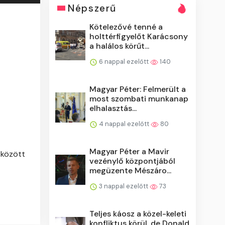
Népszerű
Kötelezővé tenné a
holttérfigyelőt Karácsony
a halálos körűt...
6 nappal ezelőtt
140
Magyar Péter: Felmerült a
most szombati munkanap
elhalasztás...
4 nappal ezelőtt
80
Magyar Péter a Mavir
 között
vezénylő központjából
megüzente Mészáro...
3 nappal ezelőtt
73
Teljes káosz a közel-keleti
konfliktus körül, de Donald