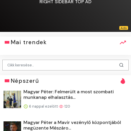
RIGHT SIDEBAR TOP AD
Mai trendek
Népszerű
Magyar Péter: Felmerült a most szombati
munkanap elhalasztás...
6 nappal ezelőtt
120
Magyar Péter a Mavir vezénylő központjából
megüzente Mészáro...