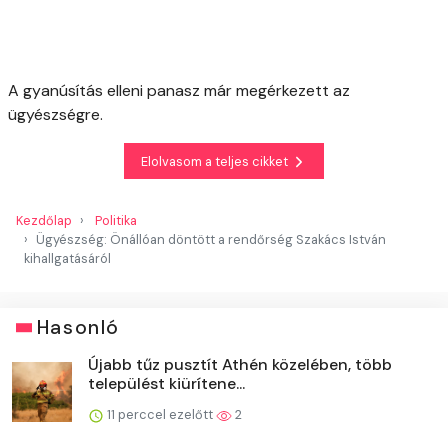
A gyanúsítás elleni panasz már megérkezett az
ügyészségre.
Elolvasom a teljes cikket
Kezdőlap
Politika
Ügyészség: Önállóan döntött a rendőrség Szakács István
kihallgatásáról
Hasonló
Újabb tűz pusztít Athén közelében, több
települést kiürítene...
11 perccel ezelőtt
2