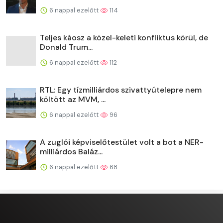
6 nappal ezelőtt
114
Teljes káosz a közel-keleti konfliktus körül, de
Donald Trum...
6 nappal ezelőtt
112
RTL: Egy tízmilliárdos szivattyútelepre nem
költött az MVM, ...
6 nappal ezelőtt
96
A zuglói képviselőtestület volt a bot a NER-
milliárdos Baláz...
6 nappal ezelőtt
68