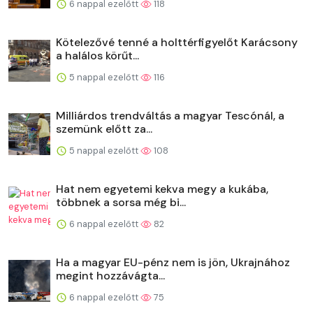
6 nappal ezelőtt
118
Kötelezővé tenné a holttérfigyelőt Karácsony
a halálos körűt...
5 nappal ezelőtt
116
Milliárdos trendváltás a magyar Tescónál, a
szemünk előtt za...
5 nappal ezelőtt
108
Hat nem egyetemi kekva megy a kukába,
többnek a sorsa még bi...
6 nappal ezelőtt
82
Ha a magyar EU-pénz nem is jön, Ukrajnához
megint hozzávágta...
6 nappal ezelőtt
75