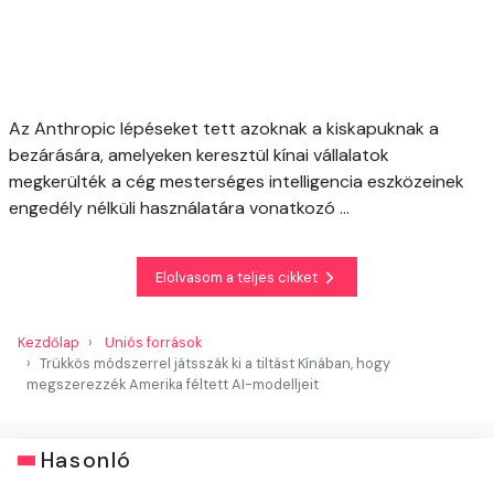
Az Anthropic lépéseket tett azoknak a kiskapuknak a
bezárására, amelyeken keresztül kínai vállalatok
megkerülték a cég mesterséges intelligencia eszközeinek
engedély nélküli használatára vonatkozó ...
Elolvasom a teljes cikket
Kezdőlap
Uniós források
Trükkös módszerrel játsszák ki a tiltást Kínában, hogy
megszerezzék Amerika féltett AI-modelljeit
Hasonló