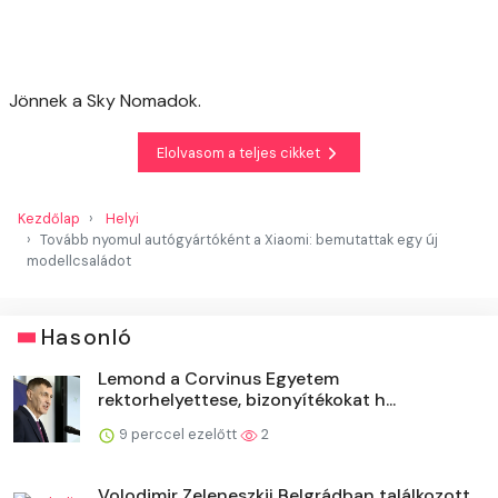
Jönnek a Sky Nomadok.
Elolvasom a teljes cikket
Kezdőlap
Helyi
Tovább nyomul autógyártóként a Xiaomi: bemutattak egy új
modellcsaládot
Hasonló
Lemond a Corvinus Egyetem
rektorhelyettese, bizonyítékokat h...
9 perccel ezelőtt
2
Volodimir Zeleneszkij Belgrádban találkozott