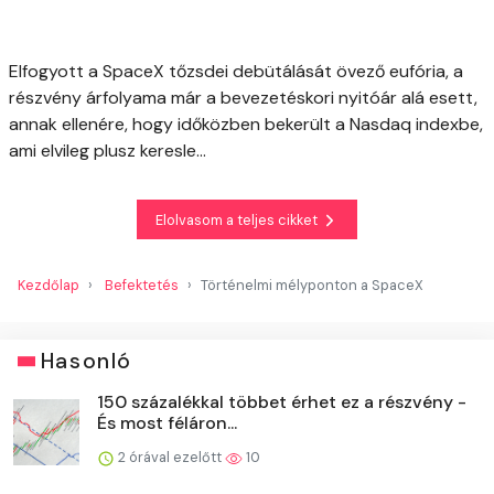
Elfogyott a SpaceX tőzsdei debütálását övező eufória, a
részvény árfolyama már a bevezetéskori nyitóár alá esett,
annak ellenére, hogy időközben bekerült a Nasdaq indexbe,
ami elvileg plusz keresle...
Elolvasom a teljes cikket
Kezdőlap
Befektetés
Történelmi mélyponton a SpaceX
Hasonló
150 százalékkal többet érhet ez a részvény -
És most féláron...
2 órával ezelőtt
10