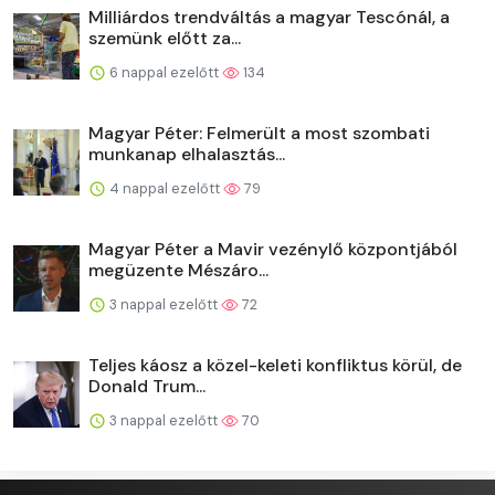
Milliárdos trendváltás a magyar Tescónál, a
szemünk előtt za...
6 nappal ezelőtt
134
Magyar Péter: Felmerült a most szombati
munkanap elhalasztás...
4 nappal ezelőtt
79
Magyar Péter a Mavir vezénylő központjából
megüzente Mészáro...
3 nappal ezelőtt
72
Teljes káosz a közel-keleti konfliktus körül, de
Donald Trum...
3 nappal ezelőtt
70