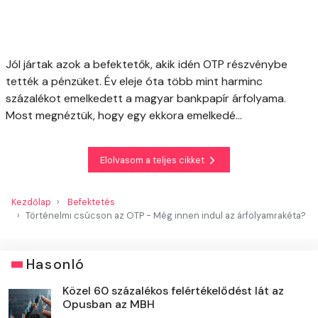
Jól jártak azok a befektetők, akik idén OTP részvénybe
tették a pénzüket. Év eleje óta több mint harminc
százalékot emelkedett a magyar bankpapír árfolyama.
Most megnéztük, hogy egy ekkora emelkedé...
Elolvasom a teljes cikket
Kezdőlap
Befektetés
Történelmi csúcson az OTP - Még innen indul az árfolyamrakéta?
Hasonló
Közel 60 százalékos felértékelődést lát az
Opusban az MBH