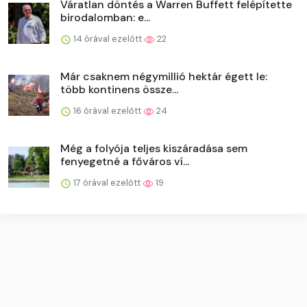
Váratlan döntés a Warren Buffett felépítette
birodalomban: e...
14 órával ezelőtt
22
Már csaknem négymillió hektár égett le:
több kontinens össze...
16 órával ezelőtt
24
Még a folyója teljes kiszáradása sem
fenyegetné a főváros ví...
17 órával ezelőtt
19