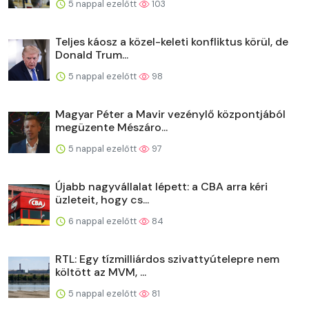
5 nappal ezelőtt
103
Teljes káosz a közel-keleti konfliktus körül, de
Donald Trum...
5 nappal ezelőtt
98
Magyar Péter a Mavir vezénylő központjából
megüzente Mészáro...
5 nappal ezelőtt
97
Újabb nagyvállalat lépett: a CBA arra kéri
üzleteit, hogy cs...
6 nappal ezelőtt
84
RTL: Egy tízmilliárdos szivattyútelepre nem
költött az MVM, ...
5 nappal ezelőtt
81