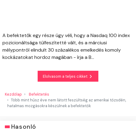
A befektetők egy része úgy véli, hogy a Nasdaq 100 index
pozicionáltsága túlfeszítetté vált, és a márciusi
mélypontról elindult 30 százalékos emelkedés komoly
kockázatokat hordoz magában - írja a B...
Elolvasom a teljes cikket
Kezdőlap
Befektetés
Több mint húsz éve nem látott feszültség az amerikai tőzsdén,
hatalmas mozgásokra készülnek a befektetők
Hasonló