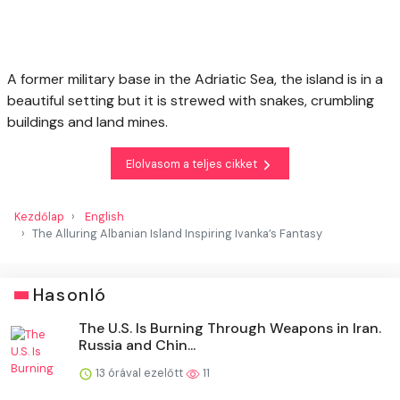
A former military base in the Adriatic Sea, the island is in a
beautiful setting but it is strewed with snakes, crumbling
buildings and land mines.
Elolvasom a teljes cikket
Kezdőlap
English
The Alluring Albanian Island Inspiring Ivanka’s Fantasy
Hasonló
The U.S. Is Burning Through Weapons in Iran.
Russia and Chin...
13 órával ezelőtt
11