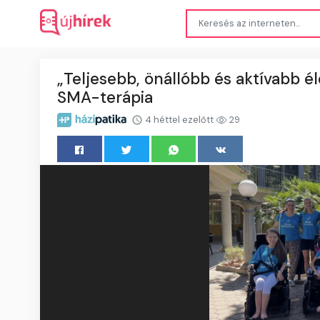
„Teljesebb, önállóbb és aktívabb é
SMA-terápia
4 héttel ezelőtt
29