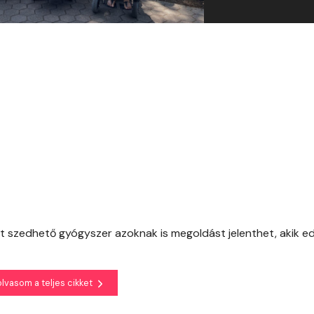
át szedhető gyógyszer azoknak is megoldást jelenthet, akik e
olvasom a teljes cikket