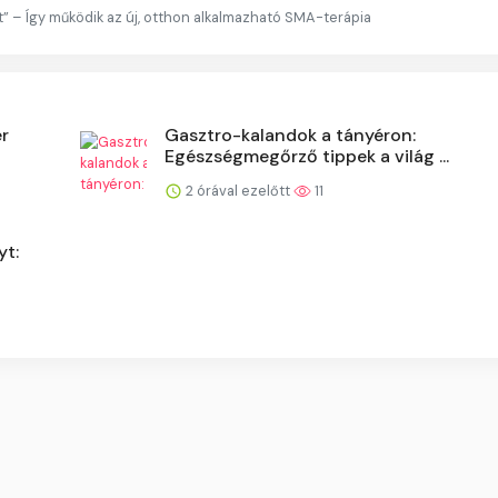
et” – Így működik az új, otthon alkalmazható SMA-terápia
er
Gasztro-kalandok a tányéron:
Egészségmegőrző tippek a világ ...
2 órával ezelőtt
11
yt: