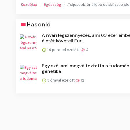
Kezdőlap
Egészség
„Teljesebb, önállóbb és aktívabb él
Hasonló
A nyári légszennyezés, ami 63 ezer emb
életét követeli Eur...
14 perccel ezelőtt
4
Egy szó, ami megváltoztatta a tudomán
genetika
3 órával ezelőtt
12