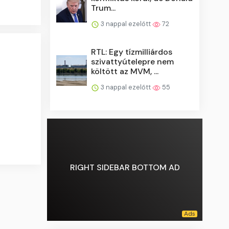
Trum...
3 nappal ezelőtt
72
RTL: Egy tízmilliárdos
szivattyútelepre nem
költött az MVM, ...
3 nappal ezelőtt
55
RIGHT SIDEBAR BOTTOM AD