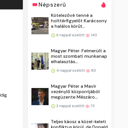
Népszerű
Kötelezővé tenné a
holttérfigyelőt Karácsony
a halálos körűt...
6 nappal ezelőtt
140
Magyar Péter: Felmerült a
most szombati munkanap
elhalasztás...
4 nappal ezelőtt
80
Magyar Péter a Mavir
vezénylő központjából
ddig
megüzente Mészáro...
3 nappal ezelőtt
73
Teljes káosz a közel-keleti
konfliktus körül, de Donald