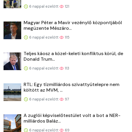
6 nappal ezelőtt
121
Magyar Péter a Mavir vezénylő központjából
megüzente Mészáro...
6 nappal ezelőtt
115
Teljes káosz a közel-keleti konfliktus körül, de
Donald Trum...
6 nappal ezelőtt
113
RTL: Egy tízmilliárdos szivattyútelepre nem
költött az MVM, ...
6 nappal ezelőtt
97
A zuglói képviselőtestület volt a bot a NER-
milliárdos Baláz...
6 nappal ezelőtt
69