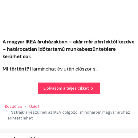
A magyar IKEA áruházakban – akár már péntektől kezdve
– határozatlan időtartamú munkabeszüntetésre
kerülhet sor.
Mi történt?
Harminchat év után először s...
Elolvasom a teljes cikket
Kezdőlap
Üzlet
Sztrájkra készülnek az IKEA dolgozói, mindhárom magyar áruház
érintett lehet