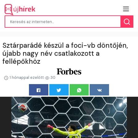
Sztárparádé készül a foci-vb döntőjén,
újabb nagy név csatlakozott a
fellépőkhöz
1 hónappal ezelőtt
30