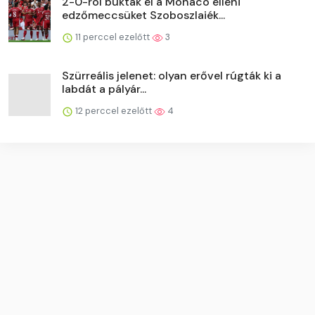
2-0-ról bukták el a Monaco elleni
edzőmeccsüket Szoboszlaiék...
11 perccel ezelőtt
3
Szürreális jelenet: olyan erővel rúgták ki a
labdát a pályár...
12 perccel ezelőtt
4