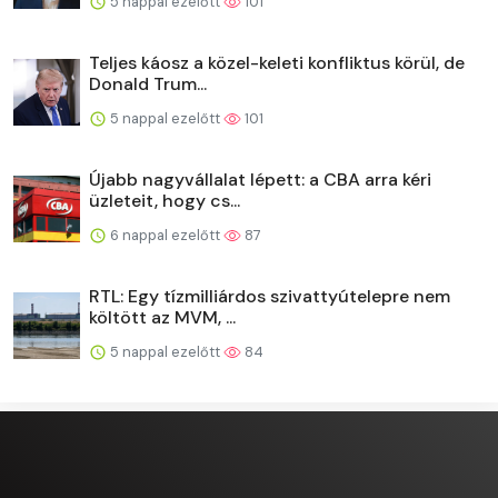
5 nappal ezelőtt
101
Teljes káosz a közel-keleti konfliktus körül, de
Donald Trum...
5 nappal ezelőtt
101
Újabb nagyvállalat lépett: a CBA arra kéri
üzleteit, hogy cs...
6 nappal ezelőtt
87
RTL: Egy tízmilliárdos szivattyútelepre nem
költött az MVM, ...
5 nappal ezelőtt
84