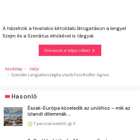
A házelnök a hivatalos kétoldalú látogatáson a lengyel
Szejm és a Szenátus elnökével is tárgyal.
Elolvasom a teljes cikket
Kezdőlap
Helyi
Szerdán Lengyelországba utazik Forsthoffer Ágnes
Hasonló
Észak-Európa közeledik az unióhoz – mik az
izlandi dilemmák ...
7 perccel ezelőtt
3