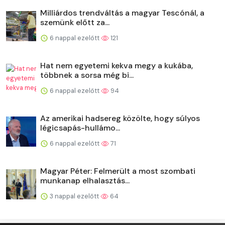
Milliárdos trendváltás a magyar Tescónál, a
szemünk előtt za...
6 nappal ezelőtt
121
Hat nem egyetemi kekva megy a kukába,
többnek a sorsa még bi...
6 nappal ezelőtt
94
Az amerikai hadsereg közölte, hogy súlyos
légicsapás-hullámo...
6 nappal ezelőtt
71
Magyar Péter: Felmerült a most szombati
munkanap elhalasztás...
3 nappal ezelőtt
64