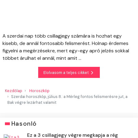
A szerdai nap több csillagjegy számára is hozhat egy
kisebb, de annál fontosabb felismerést. Holnap érdemes
figyelni a megérzésekre, mert egy-egy apró jelzés sokkal
többet árulhat el annál, mint amit ...
Elolvasom a teljes cikket
Kezdőlap
Horoszkóp
Szerdai horoszkóp, július 8.: a Mérleg fontos felismerésre jut, a
Bak végre lezárhat valamit
Hasonló
Ez a 3 csillagjegy végre megkapja a rég