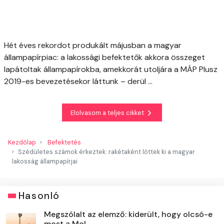
Hét éves rekordot produkált májusban a magyar
állampapírpiac: a lakossági befektetők akkora összeget
lapátoltak állampapírokba, amekkorát utoljára a MÁP Plusz
2019-es bevezetésekor láttunk – derül ...
Elolvasom a teljes cikket
Kezdőlap
Befektetés
Szédületes számok érkeztek: rakétaként lőttek ki a magyar
lakosság állampapírjai
Hasonló
Megszólalt az elemző: kiderült, hogy olcsó-e
most a Mol