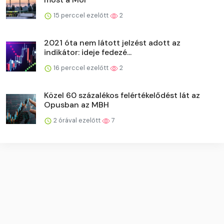
15 perccel ezelőtt
2
2021 óta nem látott jelzést adott az
indikátor: ideje fedezé...
16 perccel ezelőtt
2
Közel 60 százalékos felértékelődést lát az
Opusban az MBH
2 órával ezelőtt
7