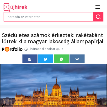
Szédületes számok érkeztek: rakétaként
lőttek ki a magyar lakosság állampapírjai
1 hónappal ezelőtt
16