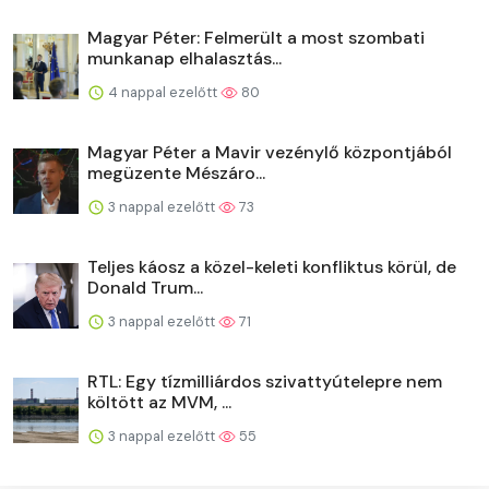
Magyar Péter: Felmerült a most szombati
munkanap elhalasztás...
4 nappal ezelőtt
80
Magyar Péter a Mavir vezénylő központjából
megüzente Mészáro...
3 nappal ezelőtt
73
Teljes káosz a közel-keleti konfliktus körül, de
Donald Trum...
3 nappal ezelőtt
71
RTL: Egy tízmilliárdos szivattyútelepre nem
költött az MVM, ...
3 nappal ezelőtt
55