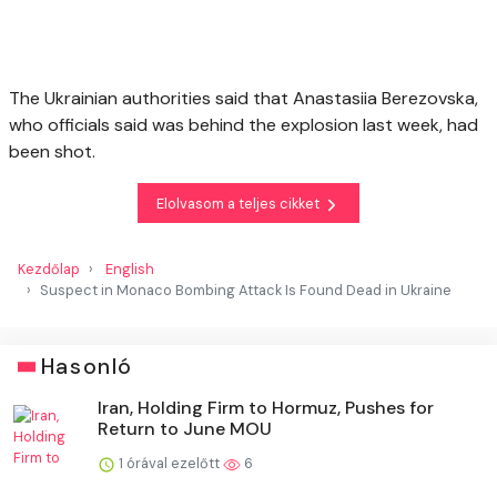
The Ukrainian authorities said that Anastasiia Berezovska,
who officials said was behind the explosion last week, had
been shot.
Elolvasom a teljes cikket
Kezdőlap
English
Suspect in Monaco Bombing Attack Is Found Dead in Ukraine
Hasonló
Iran, Holding Firm to Hormuz, Pushes for
Return to June MOU
1 órával ezelőtt
6