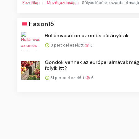
Kezdőlap
Mezőgazdaság
Súlyos lépésre szánta el magá
Hasonló
Hullámvasúton az uniós bárányárak
8 perccel ezelőtt
3
Gondok vannak az európai almával: mégi
folyik itt?
31 perccel ezelőtt
6