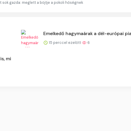
t sok gazda: meglett a böjtje a pokoli hőségnek
Emelkedő hagymaárak a dél-európai p
15 perccel ezelőtt
6
s, mi