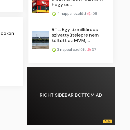
hogy cs...
4 nappal ezelőtt
58
RTL: Egy tízmilliárdos
iacokon
szivattyútelepre nem
költött az MVM, ...
3 nappal ezelőtt
57
RIGHT SIDEBAR BOTTOM AD