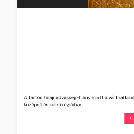
A tartós talajnedvesség-hiány miatt a vártnál ki
középső és keleti régióiban.
El