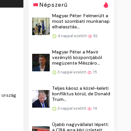
Népszerű
Magyar Péter: Felmerült a
most szombati munkanap
elhalasztás...
4 nappal ezelőtt
82
Magyar Péter a Mavir
vezénylő központjából
megüzente Mészáro...
3 nappal ezelőtt
75
Teljes káosz a közel-keleti
konfliktus körül, de Donald
z ország
Trum...
3 nappal ezelőtt
74
Újabb nagyvállalat lépett:
a CBA arra kéri üzleteit,