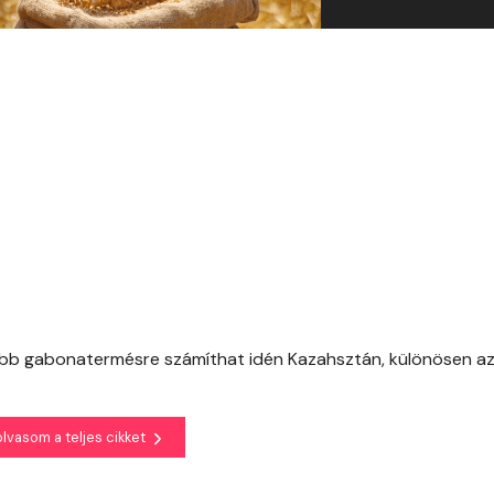
sebb gabonatermésre számíthat idén Kazahsztán, különösen a
olvasom a teljes cikket